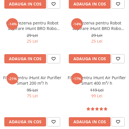
ADAUGA IN COS
ADAUGA IN COS
Oală sub Presiune
Slow Cooker
Grătar Grill
Filtru rezerva pentru Robot
Sac rezerva pentru Robot
-14%
-14%
aspirare iHunt BRO Robo
aspirare iHunt BRO Robo
Gătit cu Aburi
Clean V9
Clean V9
29 Lei
29 Lei
Storcător
25 Lei
25 Lei
Deshidratoare
Blender
ADAUGA IN COS
ADAUGA IN COS
Aparate de Cafea
Aspiratoare Verticale
Filtru pentru iHunt Air Purifier
Filtru pentru iHunt Air Purifier
Friteuze Aer Cald / Air Fryer
-21%
-17%
Smart 200 m³/ h
Smart 400 m³/ h
Mașini de Spălat
95 Lei
119 Lei
75 Lei
99 Lei
Mașini de Spălat Vase
Mașini de Spălat Rufe
Roboți Curătenie
Roboți Aspirator
ADAUGA IN COS
ADAUGA IN COS
Roboți Geamuri