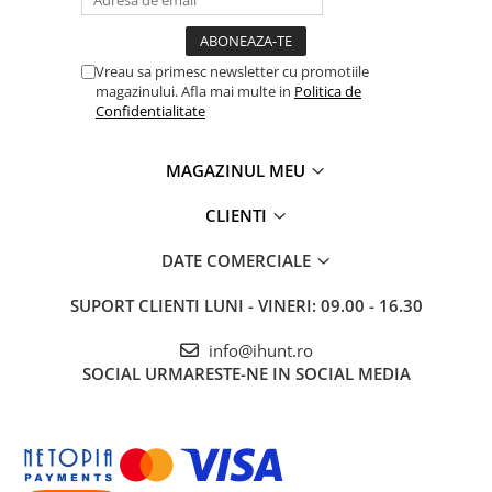
Purificatoare
Power Station
Seturi de duș
Vreau sa primesc newsletter cu promotiile
magazinului. Afla mai multe in
Politica de
Utilaje gradina
Confidentialitate
PET SHOP
Litiere Automate
MAGAZINUL MEU
Hrănitoare Inteligente
CLIENTI
Accesorii Litiere
DATE COMERCIALE
ALTI PRODUCATORI
Produse Ulefone
SUPORT CLIENTI
LUNI - VINERI: 09.00 - 16.30
Telefoane Mobile Ulefone
info@ihunt.ro
Tablete Ulefone
SOCIAL
URMARESTE-NE IN SOCIAL MEDIA
Smartwatch Ulefone
Casti Audio Ulefone
Huse protectie Ulefone
Produse Doogee