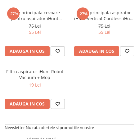
Roboți Gradină
Perie principala covoare
Perie principala aspirator
-27%
-27%
Roboți Piscină
pentru aspirator iHunt
iHunt Vertical Cordless iHunt
Accesorii Consumabile
Vertical Cordless iHunt
Cyclonic Power
75 Lei
75 Lei
Cyclonic Power
Uscătoare
55 Lei
55 Lei
Uscătoare Haine
Lăzi Frigorifice
ADAUGA IN COS
ADAUGA IN COS
Coșuri de gunoi
INGRIJIRE PERSONALA
Filtru aspirator iHunt Robot
Uscătoare de Păr
Vacuum + Mop
19 Lei
Plăci de Îndreptat Părul
SPA
ADAUGA IN COS
CASA, GRADINA SI BRICOLAJ
Sigurante inteligente
Camere de supraveghere
Newsletter
Nu rata ofertele si promotiile noastre
Climatizare