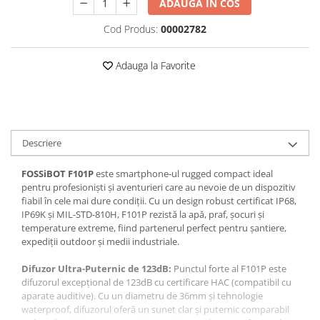
ADAUGA IN COS
Roboți Gradină
Cod Produs:
00002782
Roboți Piscină
Accesorii Consumabile
Adauga la Favorite
Uscătoare
Uscătoare Haine
Lăzi Frigorifice
Coșuri de gunoi
Descriere
INGRIJIRE PERSONALA
FOSSiBOT F101P
este smartphone-ul rugged compact ideal
Uscătoare de Păr
pentru profesioniști și aventurieri care au nevoie de un dispozitiv
Plăci de Îndreptat Părul
fiabil în cele mai dure condiții. Cu un design robust certificat IP68,
IP69K și MIL-STD-810H, F101P rezistă la apă, praf, șocuri și
SPA
temperature extreme, fiind partenerul perfect pentru șantiere,
CASA, GRADINA SI BRICOLAJ
expediții outdoor și medii industriale.
Sigurante inteligente
Difuzor Ultra-Puternic de 123dB:
Punctul forte al F101P este
Camere de supraveghere
difuzorul excepțional de 123dB cu certificare HAC (compatibil cu
aparate auditive). Cu un diametru de 36mm și tehnologie
Climatizare
waterproof, difuzorul oferă un sunet clar și puternic comparabil