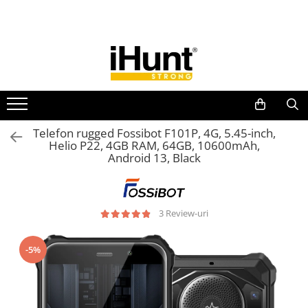
Toate Produsele
TELEFOANE & TABLETE IHUNT
Telefoane iHunt
Smartphone
Telefoane Rezistente
Telefon rugged Fossibot F101P, 4G, 5.45-inch,
Helio P22, 4GB RAM, 64GB, 10600mAh,
Telefoane Butoane
Android 13, Black
Boxe Portabile
Casti Audio
Accesorii telefoane
3 Review-uri
Huse protectie
Smartwatch
-5%
Accesorii smartwatch
ELECTROCASNICE
Aparate de Gătit