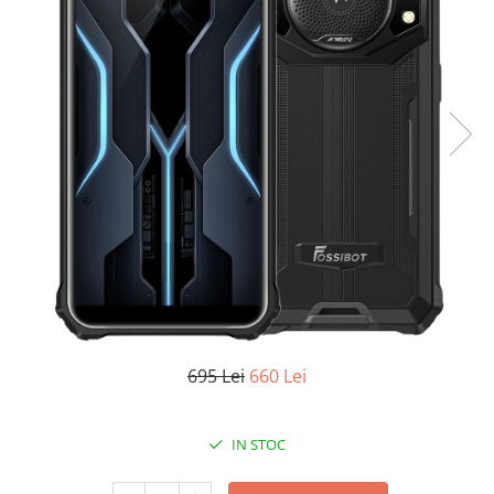
Oală sub Presiune
Slow Cooker
Grătar Grill
Gătit cu Aburi
Storcător
Deshidratoare
Blender
Aparate de Cafea
Aspiratoare Verticale
Friteuze Aer Cald / Air Fryer
Mașini de Spălat
Mașini de Spălat Vase
695 Lei
660 Lei
Mașini de Spălat Rufe
Roboți Curătenie
IN STOC
Roboți Aspirator
Roboți Geamuri