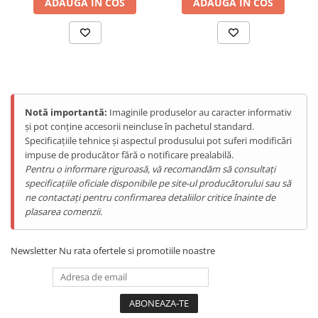
ADAUGA IN COS
ADAUGA IN COS
Tablete Oukitel
ENERGIE
Gift Card EV
STATII DE INCARCARE EV
Stații de Încărcare Rezidențiale /
Acasă
Notă importantă:
Imaginile produselor au caracter informativ
Stații de Încărcare Comerciale /
și pot conține accesorii neincluse în pachetul standard.
Profesionale
Specificațiile tehnice și aspectul produsului pot suferi modificări
impuse de producător fără o notificare prealabilă.
Pentru o informare riguroasă, vă recomandăm să consultați
specificațiile oficiale disponibile pe site-ul producătorului sau să
ne contactați pentru confirmarea detaliilor critice înainte de
plasarea comenzii.
Newsletter
Nu rata ofertele si promotiile noastre