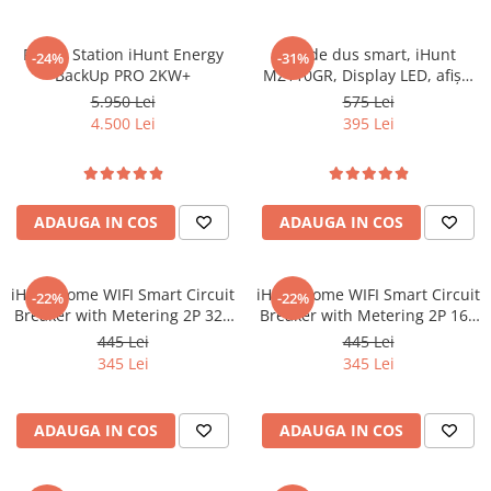
Tablete Doogee
Produse Hotwav
Power Station iHunt Energy
Set de dus smart, iHunt
-24%
-31%
BackUp PRO 2KW+
MZ110GR, Display LED, afișaj
Telefoane Mobile Hotwav
digital, 4 moduri de curgere,
5.950 Lei
575 Lei
Produse Unihertz
ajustabil
4.500 Lei
395 Lei
Telefoane Mobile Unihertz
Tablete Unihertz
Produse Blackview
ADAUGA IN COS
ADAUGA IN COS
Telefoane Mobile Blackview
Tablete Blackview
Casti Audio Blackview
iHunt Home WIFI Smart Circuit
iHunt Home WIFI Smart Circuit
-22%
-22%
Breaker with Metering 2P 32A
Breaker with Metering 2P 16A
Produse Fossibot
- Siguranta automata
- Siguranta automata
445 Lei
445 Lei
Telefoane Mobile Fossibot
inteligenta cu contorizare
inteligenta cu contorizare
345 Lei
345 Lei
Tablete Fossibot
Produse Oukitel
ADAUGA IN COS
ADAUGA IN COS
Telefoane Mobile Oukitel
Tablete Oukitel