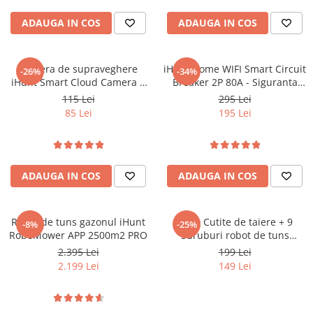
Roboți Gradină
ADAUGA IN COS
ADAUGA IN COS
Roboți Piscină
Accesorii Consumabile
Uscătoare
Camera de supraveghere
iHunt Home WIFI Smart Circuit
-26%
-34%
iHunt Smart Cloud Camera 3
Breaker 2P 80A - Siguranta
Uscătoare Haine
PRO
automata inteligenta
115 Lei
295 Lei
Lăzi Frigorifice
85 Lei
195 Lei
Coșuri de gunoi
INGRIJIRE PERSONALA
Uscătoare de Păr
ADAUGA IN COS
ADAUGA IN COS
Plăci de Îndreptat Părul
SPA
Robot de tuns gazonul iHunt
Set 9 Cutite de taiere + 9
-8%
-25%
RoboMower APP 2500m2 PRO
CASA, GRADINA SI BRICOLAJ
Suruburi robot de tuns
gazonul iHunt RoboMower
2.395 Lei
199 Lei
Sigurante inteligente
APP 2500 m2 PRO
2.199 Lei
149 Lei
Camere de supraveghere
Climatizare