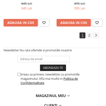
- Siguranta automata
Breaker 2P 32A - Siguranta
445 Lei
495 Lei
inteligenta cu contorizare
automata inteligenta cu
345 Lei
395 Lei
contorizare
ADAUGA IN COS
ADAUGA IN COS
1
2
Newsletter
Nu rata ofertele si promotiile noastre
Vreau sa primesc newsletter cu promotiile
magazinului. Afla mai multe in
Politica de
Confidentialitate
MAGAZINUL MEU
CLIENTI