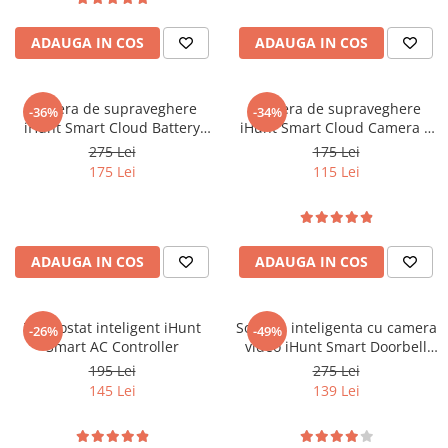
Oală sub Presiune
ADAUGA IN COS
ADAUGA IN COS
Slow Cooker
Grătar Grill
Gătit cu Aburi
Camera de supraveghere
Camera de supraveghere
-36%
-34%
iHunt Smart Cloud Battery
iHunt Smart Cloud Camera 6
Storcător
Camera 9 PRO
PTZ PRO
275 Lei
175 Lei
Deshidratoare
175 Lei
115 Lei
Blender
Aparate de Cafea
Aspiratoare Verticale
ADAUGA IN COS
ADAUGA IN COS
Friteuze Aer Cald / Air Fryer
Mașini de Spălat
Termostat inteligent iHunt
Sonerie inteligenta cu camera
-26%
-49%
Mașini de Spălat Vase
Smart AC Controller
video iHunt Smart Doorbell
Mașini de Spălat Rufe
WIFI Alb
195 Lei
275 Lei
Roboți Curătenie
145 Lei
139 Lei
Roboți Aspirator
Roboți Geamuri