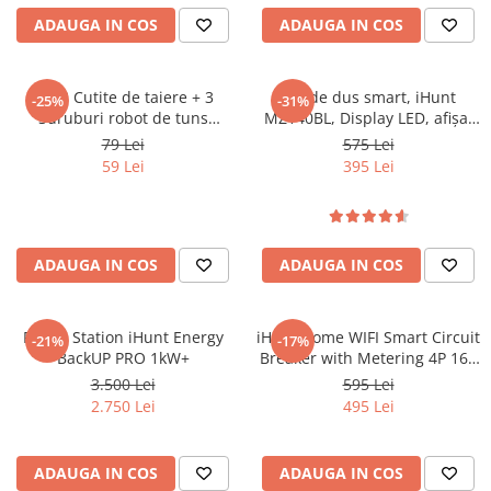
Purificatoare
ADAUGA IN COS
ADAUGA IN COS
Power Station
Seturi de duș
Set 3 Cutite de taiere + 3
Set de dus smart, iHunt
-25%
-31%
Utilaje gradina
Suruburi robot de tuns
MZ140BL, Display LED, afișaj
PET SHOP
gazonul iHunt RoboMower
digital, 4 moduri de curgere,
79 Lei
575 Lei
APP 2500 m2 PRO
ajustabil
59 Lei
395 Lei
Litiere Automate
Hrănitoare Inteligente
Accesorii Litiere
ADAUGA IN COS
ADAUGA IN COS
ALTI PRODUCATORI
Produse Ulefone
Telefoane Mobile Ulefone
Power Station iHunt Energy
iHunt Home WIFI Smart Circuit
-21%
-17%
BackUP PRO 1kW+
Breaker with Metering 4P 16A
Tablete Ulefone
- Siguranta automata
3.500 Lei
595 Lei
Casti Audio Ulefone
inteligenta cu contorizare
2.750 Lei
495 Lei
Huse protectie Ulefone
Produse Doogee
ADAUGA IN COS
ADAUGA IN COS
Telefoane Mobile Doogee