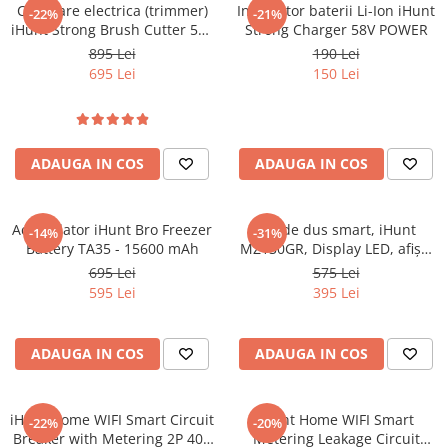
ENERGIE
Cositoare electrica (trimmer)
Incarcator baterii Li-Ion iHunt
-22%
-21%
iHunt Strong Brush Cutter 58V
Strong Charger 58V POWER
Gift Card EV
Power
895 Lei
190 Lei
STATII DE INCARCARE EV
695 Lei
150 Lei
Stații de Încărcare Rezidențiale /
Acasă
Stații de Încărcare Comerciale /
Profesionale
ADAUGA IN COS
ADAUGA IN COS
Acumulator iHunt Bro Freezer
Set de dus smart, iHunt
-14%
-31%
Battery TA35 - 15600 mAh
MZ130GR, Display LED, afișaj
digital, 4 moduri de curgere,
695 Lei
575 Lei
ajustabil
595 Lei
395 Lei
ADAUGA IN COS
ADAUGA IN COS
iHunt Home WIFI Smart Circuit
iHunt Home WIFI Smart
-22%
-20%
Breaker with Metering 2P 40A
Metering Leakage Circuit