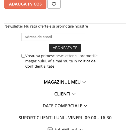
Tablete Unihertz
Mașini de Spălat Rufe
ADAUGA IN COS
Produse Blackview
Roboți Curătenie
Telefoane Mobile Blackview
Roboți Aspirator
Tablete Blackview
Newsletter
Nu rata ofertele si promotiile noastre
Roboți Geamuri
Casti Audio Blackview
Roboți Gradină
Produse Fossibot
Roboți Piscină
Accesorii Consumabile
Telefoane Mobile Fossibot
Vreau sa primesc newsletter cu promotiile
Uscătoare
Tablete Fossibot
magazinului. Afla mai multe in
Politica de
Produse Oukitel
Confidentialitate
Uscătoare Haine
Lăzi Frigorifice
Telefoane Mobile Oukitel
MAGAZINUL MEU
Tablete Oukitel
Coșuri de gunoi
CLIENTI
DATE COMERCIALE
SUPORT CLIENTI
LUNI - VINERI: 09.00 - 16.30
info@ihunt.ro