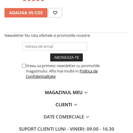
Oală sub Presiune
ADAUGA IN COS
Slow Cooker
Grătar Grill
Gătit cu Aburi
Newsletter
Nu rata ofertele si promotiile noastre
Storcător
Deshidratoare
Blender
Aparate de Cafea
Vreau sa primesc newsletter cu promotiile
magazinului. Afla mai multe in
Politica de
Aspiratoare Verticale
Confidentialitate
Friteuze Aer Cald / Air Fryer
Mașini de Spălat
MAGAZINUL MEU
Mașini de Spălat Vase
CLIENTI
Mașini de Spălat Rufe
Roboți Curătenie
DATE COMERCIALE
Roboți Aspirator
SUPORT CLIENTI
LUNI - VINERI: 09.00 - 16.30
Roboți Geamuri