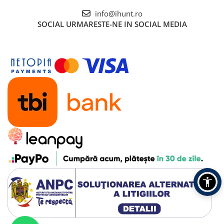
Roboți Gradină
info@ihunt.ro
Roboți Piscină
SOCIAL
URMARESTE-NE IN SOCIAL MEDIA
Accesorii Consumabile
Uscătoare
Uscătoare Haine
Lăzi Frigorifice
Coșuri de gunoi
INGRIJIRE PERSONALA
Uscătoare de Păr
Plăci de Îndreptat Părul
SPA
CASA, GRADINA SI BRICOLAJ
Sigurante inteligente
Camere de supraveghere
Climatizare