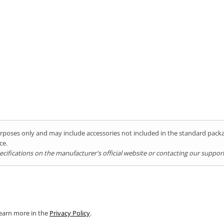
ră
imentelor
purposes only and may include accessories not included in the standard pac
ce.
ifications on the manufacturer's official website or contacting our support 
Learn more in the
Privacy Policy
.