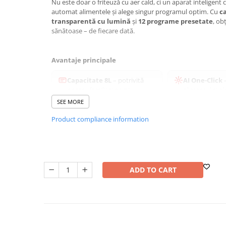
Nu este doar o friteuză cu aer cald, ci un aparat inteligent 
Washing Machines & Dishwashers
automat alimentele și alege singur programul optim. Cu
c
transparentă cu lumină
și
12 programe presetate
, ob
Dishwashers
sănătoase – de fiecare dată.
Washing Machines
Dryers
Avantaje principale
Clothes Dryers
Lazi frigorifice
Capacitate 8L
– potrivită
AI One-Click
–
pentru familii și porții
alimentul și a
Trash cans
generoase.
programul potr
SEE MORE
PERSONAL CARE
Product compliance information
Uscătoare de Păr
12 programe presetate
–
Mai puțin ule
pornire rapidă pentru rețete
mai puține gră
Hair Straighteners
uzuale.
prăjirea clasică
SPA
Panou digital tactil – control precis al timpului și t
CASA, GRADINA SI BRICOLAJ
ADD TO CART
Rezultate uniforme, crocante la exterior și fragede l
Sigurante inteligente
Ușor de curățat – coș și tavă cu strat antiaderent
Camere de supraveghere
Climatizare
Specificații tehnice