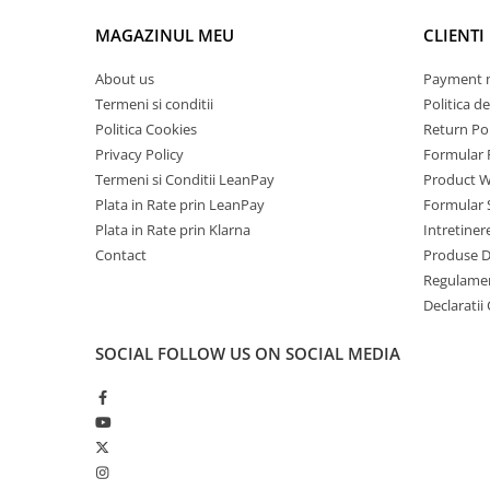
În cutie găsești
Mobile Phones Doogee
Friteuza cu panou digital și AI integrat
MAGAZINUL MEU
CLIENTI
Tablets Doogee
Coș antiaderent de 8L
Hotwav Products
About us
Payment 
Tavă colectoare pentru grăsime
Termeni si conditii
Politica de
Mobile Phones Hotwav
Manual de utilizare
Politica Cookies
Return Pol
Unihertz Products
Privacy Policy
Formular 
Mobile Phones Unihertz
Termeni si Conditii LeanPay
Product W
iHunt Bro Air Fryer AI Chef – friteuza cu aer cald car
Tablets Unihertz
rețetă.
Plata in Rate prin LeanPay
Formular 
Blackview Products
Plata in Rate prin Klarna
Intretiner
Contact
Produse 
Mobile Phones Blackview
Regulame
Tablets Blackview
Declaratii
Headphones Blackview
Fossibot Products
SOCIAL
FOLLOW US ON SOCIAL MEDIA
Mobile Phones Fossibot
Tablets Fossibot
Oukitel Products
Mobile Phones Oukitel