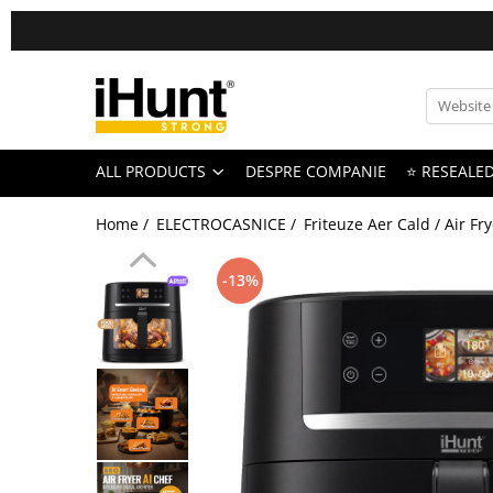
All Products
TELEFOANE & TABLETE IHUNT
Telefoane iHunt
ALL PRODUCTS
DESPRE COMPANIE
⭐ RESEALE
Smartphone
Telefoane Rezistente
Home /
ELECTROCASNICE /
Friteuze Aer Cald / Air Fr
Telefoane Butoane
Bluetooth Speakers
-13%
Casti Audio
Accesorii telefoane
Huse protectie
Smartwatch
Accesorii smartwatch
ELECTROCASNICE
Aparate de Gatit