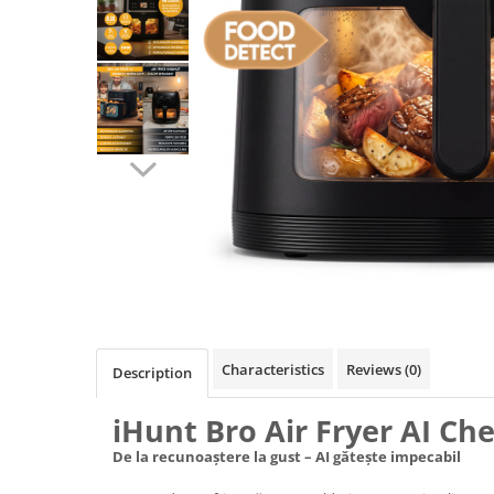
Pressure Cooker
Slow Cooker
Grill
Steam Cooker
Juicer
Dehydrator
Blender
Cofee machines
Stick Vacuum Cleaners
Cleaning Robots
Robot Vacuums
Window Cleaning Robots
Characteristics
Reviews
(0)
Description
Garden Robots
Pool Robots
iHunt Bro Air Fryer AI Che
Accesorii Consumabile
De la recunoaștere la gust – AI gătește impecabil
Friteuze Aer Cald / Air Fryer