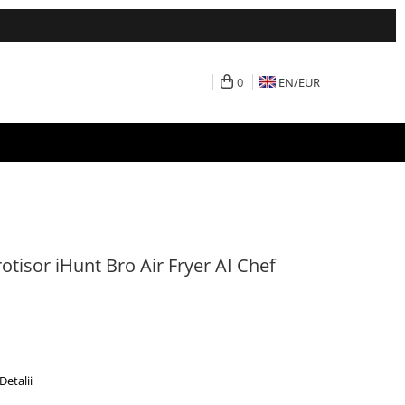
0
EN/
EUR
 rotisor iHunt Bro Air Fryer AI Chef
Detalii