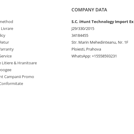
COMPANY DATA
method
S.C. iHunt Technology Import Ex
 Livrare
J29/330/2015
icy
34184455
Retur
Str. Marin Mehedinteanu, Nr. 1F
arranty
Ploiesti, Prahova
e adaugă inteligență în fiecare
Service
WhatsApp: +15558593231
e Litiere & Hranitoare
Doogee
nt Campanii Promo
 Conformitate