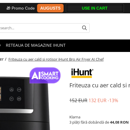
AUGUST5
🎁 Promo Code
D
RETEAUA DE MAGAZINE IHUNT
yer /
Friteuza cu aer cald si rotisor iHunt Bro Air Fryer AI Chef
Friteuza cu aer cald si
152 EUR
132 EUR
-13%
Klarna
3 plăți fără dobândă de
44,08 RON