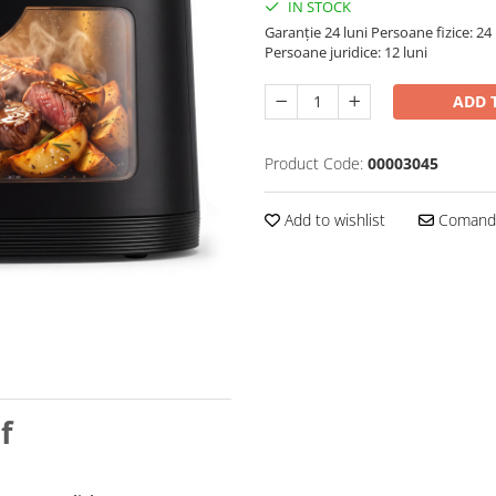
IN STOCK
Garanție 24 luni
Persoane fizice: 24 
Persoane juridice: 12 luni
ADD 
Product Code:
00003045
Add to wishlist
Comandă
f