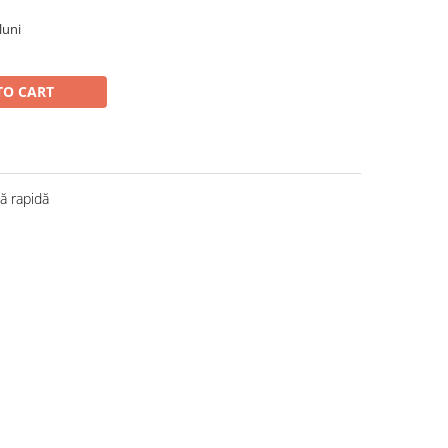
luni
TO CART
 rapidă