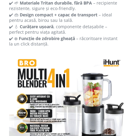
✔️ 🌱
Materiale Tritan durabile, fără BPA
– recipiente
rezistente, sigure și eco-friendly.
✔️ 👜
Design compact + capac de transport
– ideal
pentru acasă, birou sau la sală.
✔️ 💧
Curățare ușoară
, componente detașabile –
perfect pentru viața agitată.
✔️ ❄️
Funcție de zdrobire gheață
– răcoritoare instant
la un click distanță.