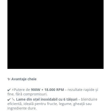
✨ Avantaje cheie
✔️ ⚡Putere de
900W + 18.000 RPM
– rezultate rapide și
fine, fără compromisuri.
✔️ 🔪
Lame din oțel inoxidabil cu 6 tăișuri
– blenduire
eficientă, ideală pentru fructe, legume, gheață sau
ingrediente dure.