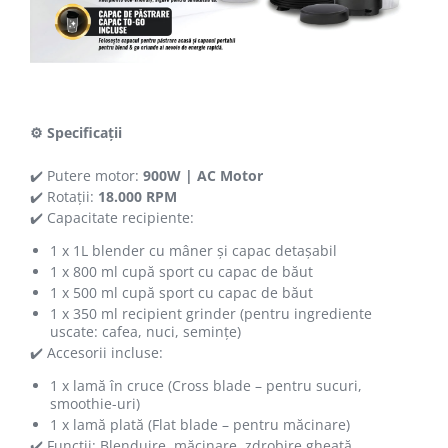
⚙️ Specificații
✔️ Putere motor:
900W | AC Motor
✔️ Rotații:
18.000 RPM
✔️ Capacitate recipiente:
1 x 1L blender cu mâner și capac detașabil
1 x 800 ml cupă sport cu capac de băut
1 x 500 ml cupă sport cu capac de băut
1 x 350 ml recipient grinder (pentru ingrediente
uscate: cafea, nuci, semințe)
✔️ Accesorii incluse:
1 x lamă în cruce (Cross blade – pentru sucuri,
smoothie-uri)
1 x lamă plată (Flat blade – pentru măcinare)
✔️ Funcții: Blenduire, măcinare, zdrobire gheață,