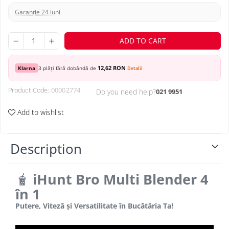
Garanție 24 luni
ADD TO CART
12,62 RON
Klarna
3 plăți fără dobândă de
Detalii
Product Code:
00002774
Do you need help?
021 9951
Add to wishlist
Description
🧋
iHunt Bro Multi Blender 4
în 1
Putere, Viteză și Versatilitate în Bucătăria Ta!