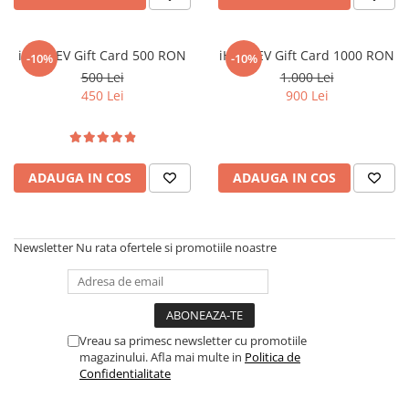
Tablete Unihertz
Mașini de Spălat Rufe
Produse Blackview
Roboți Curătenie
iHunt EV Gift Card 500 RON
iHunt EV Gift Card 1000 RON
Telefoane Mobile Blackview
-10%
-10%
Roboți Aspirator
500 Lei
1.000 Lei
Tablete Blackview
Roboți Geamuri
450 Lei
900 Lei
Casti Audio Blackview
Roboți Gradină
Produse Fossibot
Roboți Piscină
Accesorii Consumabile
Telefoane Mobile Fossibot
ADAUGA IN COS
ADAUGA IN COS
Uscătoare
Tablete Fossibot
Produse Oukitel
Uscătoare Haine
Lăzi Frigorifice
Telefoane Mobile Oukitel
Newsletter
Nu rata ofertele si promotiile noastre
Tablete Oukitel
Coșuri de gunoi
Vreau sa primesc newsletter cu promotiile
magazinului. Afla mai multe in
Politica de
Confidentialitate