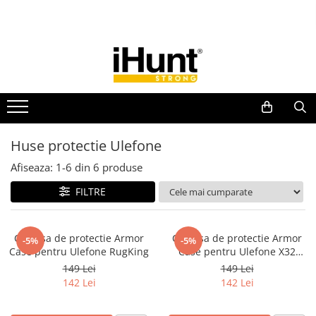
Toate Produsele
TELEFOANE & TABLETE IHUNT
Telefoane iHunt
Smartphone
Telefoane Rezistente
Huse protectie Ulefone
Telefoane Butoane
Afiseaza:
1-
6
din
6
produse
Boxe Portabile
FILTRE
Casti Audio
Accesorii telefoane
Huse protectie
Carcasa de protectie Armor
Carcasa de protectie Armor
-5%
-5%
Case pentru Ulefone RugKing
Case pentru Ulefone X32
Smartwatch
Series
149 Lei
149 Lei
Accesorii smartwatch
142 Lei
142 Lei
ELECTROCASNICE
Aparate de Gătit