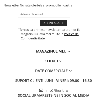
Roboți Gradină
Newsletter
Nu rata ofertele si promotiile noastre
Roboți Piscină
Accesorii Consumabile
Uscătoare
Vreau sa primesc newsletter cu promotiile
Uscătoare Haine
magazinului. Afla mai multe in
Politica de
Lăzi Frigorifice
Confidentialitate
Coșuri de gunoi
MAGAZINUL MEU
INGRIJIRE PERSONALA
Uscătoare de Păr
CLIENTI
Plăci de Îndreptat Părul
DATE COMERCIALE
SPA
CASA, GRADINA SI BRICOLAJ
SUPORT CLIENTI
LUNI - VINERI: 09.00 - 16.30
Sigurante inteligente
info@ihunt.ro
Camere de supraveghere
SOCIAL
URMARESTE-NE IN SOCIAL MEDIA
Climatizare