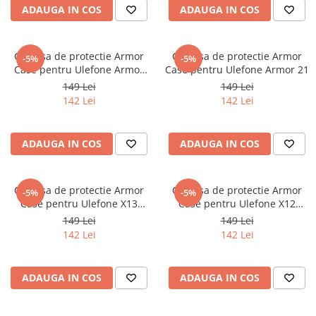
ADAUGA IN COS
ADAUGA IN COS
Oală sub Presiune
Slow Cooker
Grătar Grill
Carcasa de protectie Armor
Carcasa de protectie Armor
-5%
-5%
Case pentru Ulefone Armor
Case pentru Ulefone Armor 21
Gătit cu Aburi
25/25T Series
149 Lei
149 Lei
Storcător
142 Lei
142 Lei
Deshidratoare
Blender
ADAUGA IN COS
ADAUGA IN COS
Aparate de Cafea
Aspiratoare Verticale
Carcasa de protectie Armor
Carcasa de protectie Armor
Friteuze Aer Cald / Air Fryer
-5%
-5%
Case pentru Ulefone X13
Case pentru Ulefone X12
Mașini de Spălat
Series
Series
149 Lei
149 Lei
142 Lei
142 Lei
Mașini de Spălat Vase
Mașini de Spălat Rufe
Roboți Curătenie
ADAUGA IN COS
ADAUGA IN COS
Roboți Aspirator
Roboți Geamuri