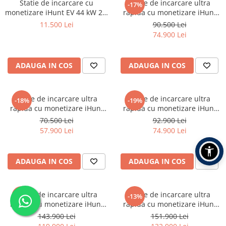
Statie de incarcare cu
Statie de incarcare ultra
-17%
monetizare iHunt EV 44 kW 2 x
rapida cu monetizare iHunt
Type 2 - Integrare iHuntEV
EV DC 50KW + AC 22KW, 2 x
11.500 Lei
90.500 Lei
CCS2 - Integrare iHuntEV
74.900 Lei
ADAUGA IN COS
ADAUGA IN COS
Statie de incarcare ultra
Statie de incarcare ultra
-18%
-19%
rapida cu monetizare iHunt
rapida cu monetizare iHunt
EV DC 60KW, 2 x CCS2 -
EV DC 120KW V4, 2 x CCS2 -
70.500 Lei
92.900 Lei
Integrare iHuntEV
Integrare iHuntEV
57.900 Lei
74.900 Lei
ADAUGA IN COS
ADAUGA IN COS
Statie de incarcare ultra
Statie de incarcare ultra
-17%
-13%
rapida cu monetizare iHunt
rapida cu monetizare iHunt
EV DC 160KW V4 2x CCS 2 -
EV DC 180KW V4 2x CCS 2 -
143.900 Lei
151.900 Lei
Integrare iHuntEV
Integrare iHuntEV