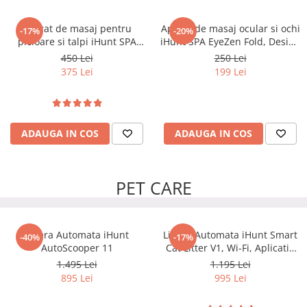
Aparat de masaj pentru
Aparat de masaj ocular si ochi
-17%
-20%
picioare si talpi iHunt SPA
iHunt SPA EyeZen Fold, Design
FootRelax AirHeat,
pliabil, Compresie inteligenta
450 Lei
250 Lei
Reflexoterapie, Compresie cu
cu aer, Functie incalzire,
375 Lei
199 Lei
perne de aer, Incalzire, Role
Bluetooth, Portabil
masaj
ADAUGA IN COS
ADAUGA IN COS
PET CARE
Litiera Automata iHunt
Litiera Automata iHunt Smart
-40%
-17%
AutoScooper 11
Cat Litter V1, Wi-Fi, Aplicatie
Smart
1.495 Lei
1.195 Lei
895 Lei
995 Lei