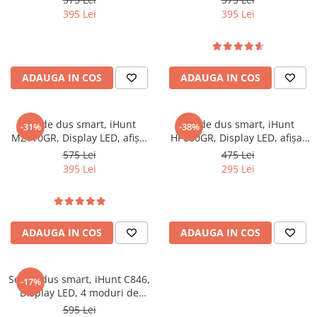
ajustabil
ajustabil
395 Lei
395 Lei
ADAUGA IN COS
ADAUGA IN COS
Set de dus smart, iHunt
Set de dus smart, iHunt
-31%
-38%
MZ110GR, Display LED, afișaj
HP060GR, Display LED, afișaj
digital, 4 moduri de curgere,
digital, 4 moduri de curgere,
575 Lei
475 Lei
ajustabil
ajustabil
395 Lei
295 Lei
ADAUGA IN COS
ADAUGA IN COS
Set de dus smart, iHunt C846,
-17%
Display LED, 4 moduri de
curgere
595 Lei