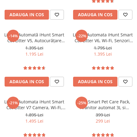
ADAUGA IN COS
ADAUGA IN COS
Litieră Automată iHunt Smart
Litiera Automata iHunt Smart
-14%
-22%
Cat Litter V5, Autocurățare
Cat Litter V6, Wi-Fi, Senzori,
Inteligentă, Sistem
Aplicatie Smart
1.395 Lei
1.795 Lei
Deodorizare, Wi-Fi, Aplicație
1.195 Lei
1.395 Lei
Smart, Senzori de Siguranță,
Recipient Colectare 9L, Pentru
Pisici de Toate Dimensiunile
ADAUGA IN COS
ADAUGA IN COS
Litiera Automata iHunt Smart
iHunt Smart Pet Care Pack,
-21%
-25%
Cat Litter V7 Camera, Wi-Fi,
Hranitor automat 3L si
Senzori, Camera video,
fantana apa 2L pentru
1.895 Lei
399 Lei
Aplicatie Smart
animale de companie
1.495 Lei
299 Lei