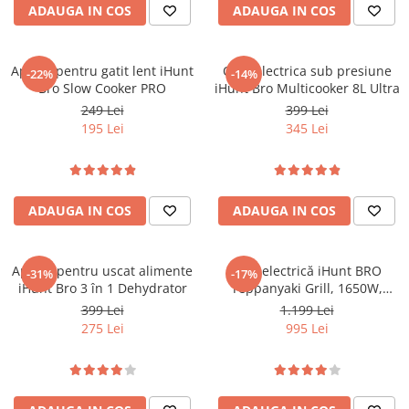
ADAUGA IN COS
ADAUGA IN COS
Aparat pentru gatit lent iHunt
Oala electrica sub presiune
-22%
-14%
Bro Slow Cooker PRO
iHunt Bro Multicooker 8L Ultra
249 Lei
399 Lei
195 Lei
345 Lei
ADAUGA IN COS
ADAUGA IN COS
Aparat pentru uscat alimente
Plită electrică iHunt BRO
-31%
-17%
iHunt Bro 3 în 1 Dehydrator
Teppanyaki Grill, 1650W,
Placa detasabila
399 Lei
1.199 Lei
275 Lei
995 Lei