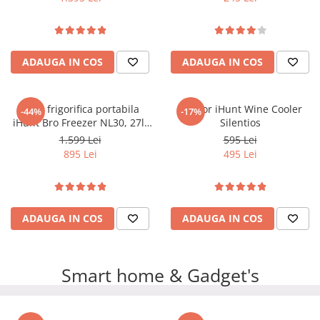
ADAUGA IN COS
ADAUGA IN COS
Lada frigorifica portabila
Racitor iHunt Wine Cooler
-44%
-17%
iHunt Bro Freezer NL30, 27l,
Silentios
61cm, Compresor Freon,
1.599 Lei
595 Lei
Ecran Digital, Capac Dublu
895 Lei
495 Lei
Sens, AC - DC 12/24V
ADAUGA IN COS
ADAUGA IN COS
Smart home & Gadget's