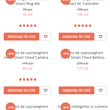
Smart Plug Alb
Smart AC Controller
75 Lei
195 Lei
45 Lei
145 Lei
ADAUGA IN COS
ADAUGA IN COS
Camera de supraveghere
Camera de supraveghere
-26%
-36%
iHunt Smart Cloud Camera 3
iHunt Smart Cloud Battery
PRO
Camera 9 PRO
115 Lei
275 Lei
85 Lei
175 Lei
ADAUGA IN COS
ADAUGA IN COS
Camera de supraveghere
Sonerie inteligenta cu camera
-34%
-49%