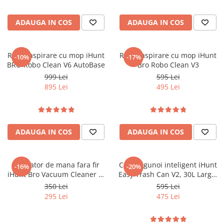
Mare, Fără Fir
Recunoaștere Inteligentă a
Obstacolelor 3D, Aplicație
ADAUGA IN COS
ADAUGA IN COS
iHunt Home
Robot aspirare cu mop iHunt
Robot aspirare cu mop iHunt
-10%
-17%
BRO Robo Clean V6 AutoBase
Bro Robo Clean V3
999 Lei
595 Lei
895 Lei
495 Lei
ADAUGA IN COS
ADAUGA IN COS
Aspirator de mana fara fir
Cos de gunoi inteligent iHunt
-16%
-20%
iHunt Bro Vacuum Cleaner 3-
Easy Trash Can V2, 30L Large,
in-1
Senzor Deschidere Dual,
350 Lei
595 Lei
Acumulator, Sigilare Termica,
295 Lei
475 Lei
Auto-Bag