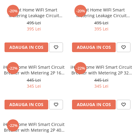
iHunt Home WIFI Smart
iHunt Home WIFI Smart
-20%
-20%
Metering Leakage Circuit
Metering Leakage Circuit
Breaker 2P 32A - Siguranta
Breaker 2P 16A - Siguranta
495 Lei
495 Lei
automata inteligenta cu
automata inteligenta cu
395 Lei
395 Lei
contorizare
contorizare
ADAUGA IN COS
ADAUGA IN COS
iHunt Home WIFI Smart Circuit
iHunt Home WIFI Smart Circuit
-22%
-22%
Breaker with Metering 2P 16A
Breaker with Metering 2P 32A
- Siguranta automata
- Siguranta automata
445 Lei
445 Lei
inteligenta cu contorizare
inteligenta cu contorizare
345 Lei
345 Lei
ADAUGA IN COS
ADAUGA IN COS
iHunt Home WIFI Smart Circuit
-22%
Breaker with Metering 2P 40A