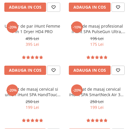
ADAUGA IN COS
ADAUGA IN COS
Uscator de par iHunt Femme
Pistol de masaj profesional
-20%
-10%
7 in 1 Dryer HD4 PRO
iHunt SPA PulseGun Ultra,
Percuție profundă, Masaj
495 Lei
195 Lei
muscular
395 Lei
175 Lei
ADAUGA IN COS
ADAUGA IN COS
Aparat de masaj cervical si
Aparat de masaj cervical
-20%
-20%
umeri iHunt SPA HandTouch
iHunt SPA SmartNeck Air 3D,
Neck 3D, Tehnologie masaj
Electrostimulare EMS/TENS,
250 Lei
250 Lei
bionic/imitare maini umane,
Compresie inteligenta,
199 Lei
199 Lei
Incalzire, Reincarcabil, Alb
Functie incalzire, Portabil,
Reincarcabil