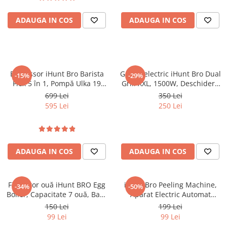
ADAUGA IN COS
ADAUGA IN COS
Espressor iHunt Bro Barista
Grătar electric iHunt Bro Dual
-15%
-29%
Flex 5 în 1, Pompă Ulka 19
Grill XXL, 1500W, Deschidere
Bar, Rezervor Apa 1.2L, Ecran
180°, Plăci detașabile
699 Lei
350 Lei
Tactil, Sistem Încălzire
595 Lei
250 Lei
Termobloc 1350W, Compatibil
cu Cafea Măcinată - Capsule -
Paduri, Duza Abur, Inox
ADAUGA IN COS
ADAUGA IN COS
Fierbător ouă iHunt BRO Egg
iHunt Bro Peeling Machine,
-34%
-50%
Boiler, Capacitate 7 ouă, Bază
Aparat Electric Automat
Inox, Oprire Automată, Alertă
pentru Decojit Fructe și
150 Lei
199 Lei
Sonoră, Tăvițe Non-stick, Fără
Legume, 6 Lame Inox, 50W,
99 Lei
99 Lei
BPA
Acumulator 1300mAh, Fără