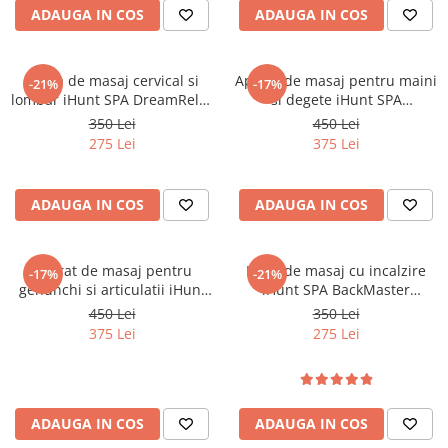
ADAUGA IN COS
ADAUGA IN COS
Perna de masaj cervical si
Aparat de masaj pentru maini
-21%
-17%
lombar iHunt SPA DreamRelax
si degete iHunt SPA
4D Pillow, Masaj prin
HandMassage Heat Pro,
350 Lei
450 Lei
framantare 4D, Incalzire
Compresie cu perne de aer,
275 Lei
375 Lei
infrarosu, Auto & Acasa
Functie incalzire, Masaj
bionic, Acumulator
ADAUGA IN COS
ADAUGA IN COS
Aparat de masaj pentru
Husa de masaj cu incalzire
-17%
-21%
genunchi si articulatii iHunt
iHunt SPA BackMaster
SPA KneeRestore, Compresie
Shiatsu, pentru scaun, masaj
450 Lei
350 Lei
cu aer, Vibratii, Terapie prin
complet spate, gat si fese,
375 Lei
275 Lei
caldura, Ecran Touch,
Tehnologie Shiatsu,
Reincarcabil
Telecomanda, Auto & Acasa
ADAUGA IN COS
ADAUGA IN COS