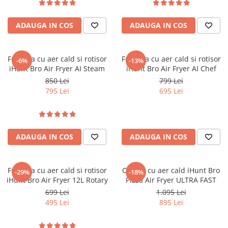
ADAUGA IN COS
ADAUGA IN COS
Friteuza cu aer cald si rotisor
Friteuza cu aer cald si rotisor
-6%
-13%
iHunt Bro Air Fryer AI Steam
iHunt Bro Air Fryer AI Chef
850 Lei
799 Lei
795 Lei
695 Lei
ADAUGA IN COS
ADAUGA IN COS
Friteuza cu aer cald si rotisor
Cuptor cu aer cald iHunt Bro
-29%
-18%
iHunt Bro Air Fryer 12L Rotary
Pizza Air Fryer ULTRA FAST
699 Lei
1.095 Lei
495 Lei
895 Lei