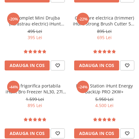
Kit Complet Mini Drujba
Cositoare electrica (trimmer)
-20%
-22%
(fierastrau electric) iHunt
iHunt Strong Brush Cutter 58V
Strong Chainsaw 21V Power
Power
495 Lei
895 Lei
395 Lei
695 Lei
ADAUGA IN COS
ADAUGA IN COS
Lada frigorifica portabila
Power Station iHunt Energy
-44%
-24%
iHunt Bro Freezer NL30, 27l,
BackUp PRO 2KW+
61cm, Compresor Freon,
1.599 Lei
5.950 Lei
Ecran Digital, Capac Dublu
895 Lei
4.500 Lei
Sens, AC - DC 12/24V
ADAUGA IN COS
ADAUGA IN COS