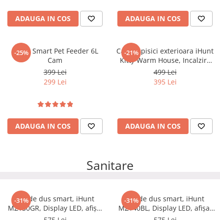
ADAUGA IN COS
ADAUGA IN COS
iHunt Smart Pet Feeder 6L
Casuta pisici exterioara iHunt
-25%
-21%
Cam
Kitty Warm House, Incalzire
25W, Material Oxford
399 Lei
499 Lei
Impermeabil, Sistem Anti-
299 Lei
395 Lei
Intruși, Izolație 6 Straturi, 4
Anotimpuri
ADAUGA IN COS
ADAUGA IN COS
Sanitare
Set de dus smart, iHunt
Set de dus smart, iHunt
-31%
-31%
MZ130GR, Display LED, afișaj
MZ140BL, Display LED, afișaj
digital, 4 moduri de curgere,
digital, 4 moduri de curgere,
575 Lei
575 Lei