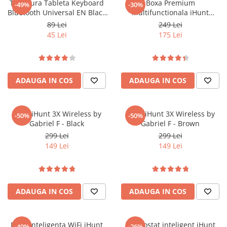
Tastatura Tableta Keyboard
Boxa Premium
-49%
-30%
Bluetooth Universal EN Black
Multifunctionala iHunt
Bulk
BedSide 9-in-1 15W Bluetooth
89 Lei
249 Lei
Wood
45 Lei
175 Lei
ADAUGA IN COS
ADAUGA IN COS
Casti iHunt 3X Wireless by
Casti iHunt 3X Wireless by
-50%
-50%
Gabriel F - Black
Gabriel F - Brown
299 Lei
299 Lei
149 Lei
149 Lei
ADAUGA IN COS
ADAUGA IN COS
Priza inteligenta WiFi iHunt
Termostat inteligent iHunt
-40%
-26%