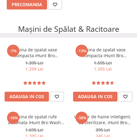
PRECOMANDA
Mașini de Spălat & Racitoare
Masina de spalat vase
Masina de spalat vase
-7%
-13%
compacta iHunt Bro
compacta iHunt Bro
Dishwasher
Dishwasher Xpert
1.395 Lei
1.595 Lei
1.299 Lei
1.395 Lei
ADAUGA IN COS
ADAUGA IN COS
Masina de spalat rufe
Uscator de haine inteligent,
-18%
-38%
automata iHunt Bro Wash
cu sterilizare, iHunt Bro
Compact Professional
Speed Dry
1.695 Lei
395 Lei
1.395 Lei
245 Lei