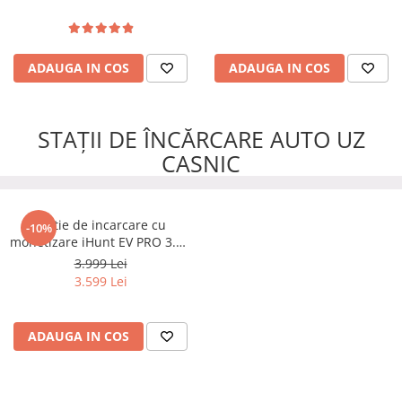
ADAUGA IN COS
ADAUGA IN COS
STAȚII DE ÎNCĂRCARE AUTO UZ
CASNIC
Statie de incarcare cu
-10%
monetizare iHunt EV PRO 3.5 -
22 kW putere reglabila, AC,
3.999 Lei
Type 2
3.599 Lei
ADAUGA IN COS