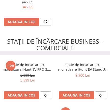
- Siguranta automata
445 Lei
inteligenta cu contorizare
345 Lei
ADAUGA IN COS
STAȚII DE ÎNCĂRCARE BUSINESS -
COMERCIALE
Statie de incarcare cu
Statie de incarcare cu
-10%
monetizare iHunt EV PRO 3.5 -
monetizare iHunt EV StandUP
22 kW putere reglabila, AC,
AC 22 kW 2 x Type 2 -
3.999 Lei
9.900 Lei
Type 2
Integrare iHuntEV
3.599 Lei
ADAUGA IN COS
ADAUGA IN COS