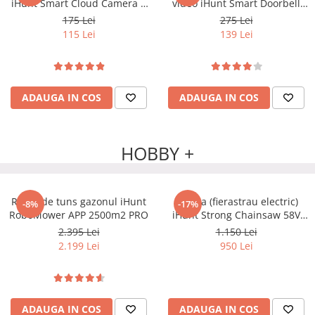
iHunt Smart Cloud Camera 6
video iHunt Smart Doorbell
PTZ PRO
WIFI Alb
175 Lei
275 Lei
115 Lei
139 Lei
ADAUGA IN COS
ADAUGA IN COS
HOBBY +
Robot de tuns gazonul iHunt
Drujba (fierastrau electric)
-8%
-17%
RoboMower APP 2500m2 PRO
iHunt Strong Chainsaw 58V
Power
2.395 Lei
1.150 Lei
2.199 Lei
950 Lei
ADAUGA IN COS
ADAUGA IN COS