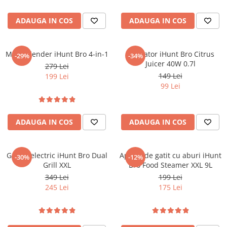
Fir, Negru
ADAUGA IN COS
ADAUGA IN COS
Multi Blender iHunt Bro 4-in-1
Storcator iHunt Bro Citrus
-29%
-34%
Juicer 40W 0.7l
279 Lei
149 Lei
199 Lei
99 Lei
ADAUGA IN COS
ADAUGA IN COS
Gratar electric iHunt Bro Dual
Aparat de gatit cu aburi iHunt
-30%
-12%
Grill XXL
Bro Food Steamer XXL 9L
349 Lei
199 Lei
245 Lei
175 Lei