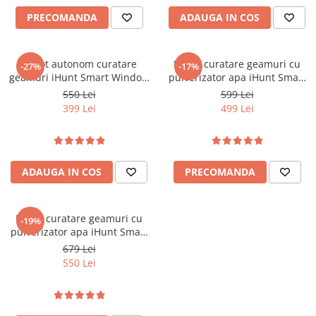
PRECOMANDA
ADAUGA IN COS
Robot autonom curatare
Robot curatare geamuri cu
-27%
-17%
geamuri iHunt Smart Window
pulverizator apa iHunt Smart
Robot 3 PRO
Window Robot 3 Ultra
550 Lei
599 Lei
399 Lei
499 Lei
ADAUGA IN COS
PRECOMANDA
Robot curatare geamuri cu
-19%
pulverizator apa iHunt Smart
Window Robot 4 Ultra
679 Lei
550 Lei