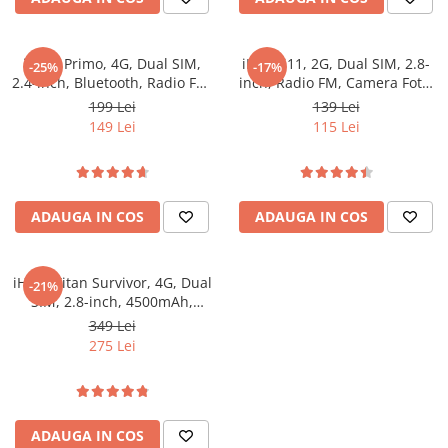
iHunt Primo, 4G, Dual SIM,
iHunt i11, 2G, Dual SIM, 2.8-
-25%
-17%
2.4-inch, Bluetooth, Radio FM,
inch, Radio FM, Camera Foto,
Camera Foto, Black
1500mAh, Silver
199 Lei
139 Lei
149 Lei
115 Lei
ADAUGA IN COS
ADAUGA IN COS
iHunt Titan Survivor, 4G, Dual
-21%
SIM, 2.8-inch, 4500mAh,
Camera Foto, Buton SOS
349 Lei
275 Lei
ADAUGA IN COS