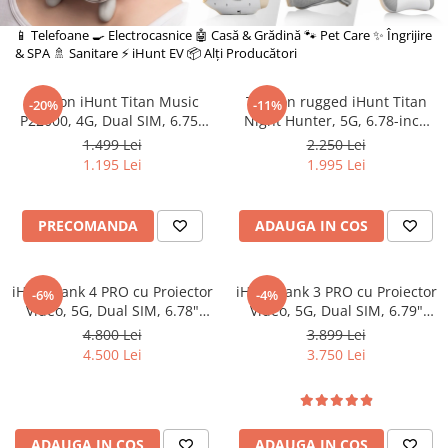
Tablete Unihertz
Mașini de Spălat Rufe
Produse Blackview
📱 Telefoane
🍳 Electrocasnice
🤖 Casă & Grădină
🐾 Pet Care
✨ Îngrijire
Roboți Curătenie
& SPA
🚿 Sanitare
⚡ iHunt EV
📦 Alți Producători
Telefoane Mobile Blackview
Roboți Aspirator
Tablete Blackview
Roboți Geamuri
Telefon iHunt Titan Music
Telefon rugged iHunt Titan
-20%
-11%
Casti Audio Blackview
P22000, 4G, Dual SIM, 6.75"
Night Hunter, 5G, 6.78-inch
Roboți Gradină
120Hz, Octa-Core, 6GB RAM,
FHD+ 120Hz AMOLED,
Produse Fossibot
1.499 Lei
2.250 Lei
Roboți Piscină
128GB, NFC, Dual Speaker
20000mAh, 12GB RAM, 256GB,
1.195 Lei
1.995 Lei
Accesorii Consumabile
Telefoane Mobile Fossibot
Power 120dB, 50MP Night
NFC, IP68, Android 15
Vision, Android 16
Uscătoare
Tablete Fossibot
PRECOMANDA
ADAUGA IN COS
Produse Oukitel
Uscătoare Haine
Lăzi Frigorifice
Telefoane Mobile Oukitel
Tablete Oukitel
Coșuri de gunoi
iHunt Tank 4 PRO cu Proiector
iHunt Tank 3 PRO cu Proiector
-6%
-4%
Video, 5G, Dual SIM, 6.78"
Video, 5G, Dual SIM, 6.79"
120Hz AMOLED, Dimensity
120Hz, Dimensity 8200, 16GB
4.800 Lei
3.899 Lei
7300, 12GB RAM, 512GB, NFC,
RAM, 512GB, NFC, 23800mAh,
4.500 Lei
3.750 Lei
Android 15
Android 14
ADAUGA IN COS
ADAUGA IN COS