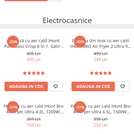
Electrocasnice
Friteuză cu aer cald iHunt
Friteuza din inox cu aer cald
-20%
-40%
PureGlass Crisp 8 în 1, Gătire
iHunt BRO Air Fryer 2 Ultra 9L,
Sănătoasă, 1500W, Vase
2200W, Dublă încălzire,
495 Lei
499 Lei
Modulare din Sticlă
Temperatura reglabila 80-200
395 Lei
299 Lei
Borosilicată 4L + 1.5L, Capace
°C, Ecran touch, 10 programe
de Sigilare, Compactă
automate
ADAUGA IN COS
ADAUGA IN COS
Friteuza cu aer cald iHunt Bro
Friteuza cu aer cald iHunt Bro
-37%
-37%
Air Fryer Ultra 4.2L, 1200W,
Air Fryer Ultra 6.5L, 1500W,
Temperatura reglabila 80-200
Temperatura reglabila 80-200
269 Lei
395 Lei
°C, Ecran touch, 7 programe
°C, Ecran touch, 10 programe
169 Lei
250 Lei
automate, Compacta
automate, Compacta