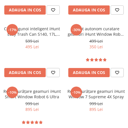
ADAUGA IN COS
ADAUGA IN COS
Cos de gunoi inteligent iHunt
Robot autonom curatare
-17%
-30%
Easy Trash Can S140, 17L,
geamuri iHunt Window Robot
Senzor Deschidere Dual,
3
599 Lei
499 Lei
Acumulator, Sigilare Termica,
495 Lei
350 Lei
Auto-Bag
ADAUGA IN COS
ADAUGA IN COS
Robot curățare geamuri iHunt
Robot curățare geamuri iHunt
-10%
-10%
Smart Window Robot 6 Ultra
Window 7 Supreme 4X Spray
999 Lei
999 Lei
895 Lei
895 Lei