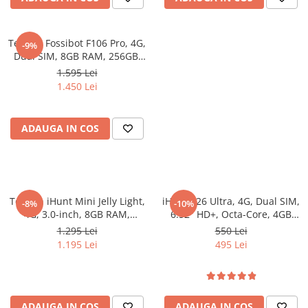
Telefon Fossibot F106 Pro, 4G,
-9%
Dual SIM, 8GB RAM, 256GB,
Big Speaker 3W, NFC,
1.595 Lei
12000mAh, Android 14
1.450 Lei
ADAUGA IN COS
Telefon iHunt Mini Jelly Light,
iHunt S26 Ultra, 4G, Dual SIM,
-8%
-10%
4G, 3.0-inch, 8GB RAM,
6.52" HD+, Octa-Core, 4GB
256GB, Camera 48MP, NFC,
RAM, 128GB, 16MP + 8MP,
1.295 Lei
550 Lei
2000mAh, Incarcare Wireless,
GPS, Android 14
1.195 Lei
495 Lei
Android 13
ADAUGA IN COS
ADAUGA IN COS