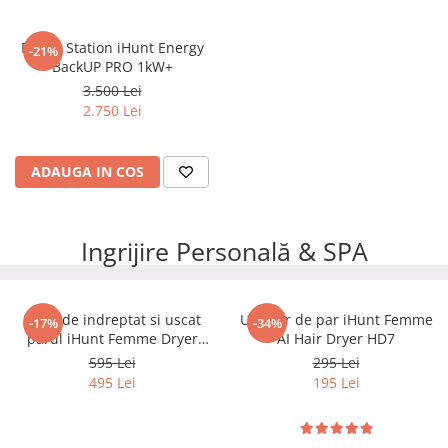
Power Station iHunt Energy
-21%
BackUP PRO 1kW+
3.500 Lei
2.750 Lei
ADAUGA IN COS
Ingrijire Personală & SPA
Placă de indreptat si uscat
Uscator de par iHunt Femme
-17%
-34%
parul iHunt Femme Dryer
AI Hair Dryer HD7
Straightener HC2
595 Lei
295 Lei
495 Lei
195 Lei