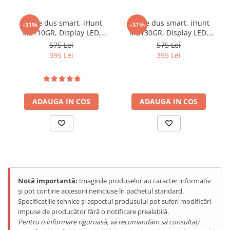
Set de dus smart, iHunt
Set de dus smart, iHunt
-31%
-31%
MZ110GR, Display LED,
MZ130GR, Display LED,
afișaj digital, 4 moduri de
afișaj digital, 4 moduri de
575 Lei
575 Lei
curgere, ajustabil
curgere, ajustabil
395 Lei
395 Lei
ADAUGA IN COS
ADAUGA IN COS
Notă importantă:
Imaginile produselor au caracter informativ
și pot conține accesorii neincluse în pachetul standard.
Specificațiile tehnice și aspectul produsului pot suferi modificări
impuse de producător fără o notificare prealabilă.
Pentru o informare riguroasă, vă recomandăm să consultați