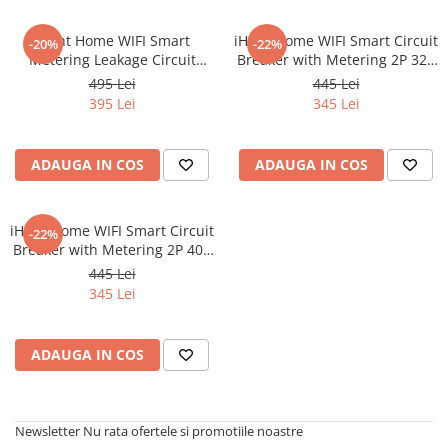
Roboți Gradină
iHunt Home WIFI Smart
iHunt Home WIFI Smart Circuit
-20%
-22%
Roboți Piscină
Metering Leakage Circuit
Breaker with Metering 2P 32A
Accesorii Consumabile
Breaker 2P 32A - Siguranta
- Siguranta automata
495 Lei
445 Lei
automata inteligenta cu
inteligenta cu contorizare
Uscătoare
395 Lei
345 Lei
contorizare
Uscătoare Haine
Lăzi Frigorifice
ADAUGA IN COS
ADAUGA IN COS
Coșuri de gunoi
INGRIJIRE PERSONALA
iHunt Home WIFI Smart Circuit
-22%
Uscătoare de Păr
Breaker with Metering 2P 40A
- Siguranta automata
445 Lei
Plăci de Îndreptat Părul
inteligenta cu contorizare
345 Lei
SPA
CASA, GRADINA SI BRICOLAJ
ADAUGA IN COS
Sigurante inteligente
Camere de supraveghere
Climatizare
Newsletter
Nu rata ofertele si promotiile noastre