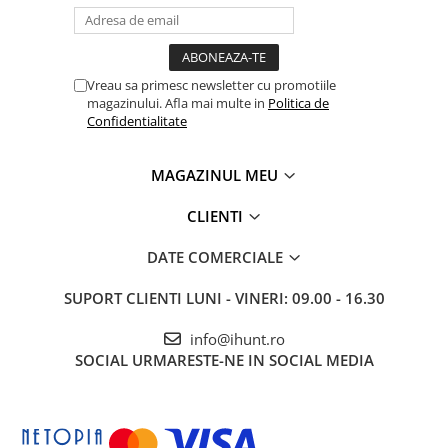
Purificatoare
Power Station
Seturi de duș
Vreau sa primesc newsletter cu promotiile
Utilaje gradina
magazinului. Afla mai multe in
Politica de
Confidentialitate
PET SHOP
Litiere Automate
MAGAZINUL MEU
Hrănitoare Inteligente
Accesorii Litiere
CLIENTI
ALTI PRODUCATORI
DATE COMERCIALE
Produse Ulefone
SUPORT CLIENTI
LUNI - VINERI: 09.00 - 16.30
Telefoane Mobile Ulefone
Tablete Ulefone
info@ihunt.ro
Smartwatch Ulefone
SOCIAL
URMARESTE-NE IN SOCIAL MEDIA
Casti Audio Ulefone
Huse protectie Ulefone
Produse Doogee