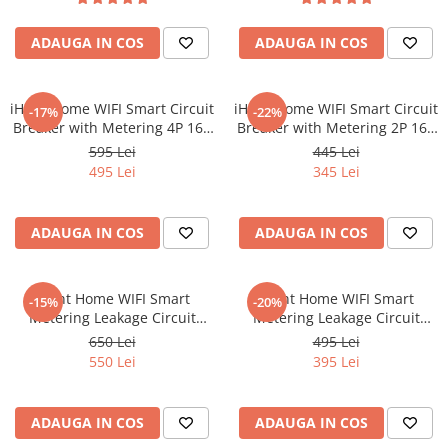
Oală sub Presiune
ADAUGA IN COS
ADAUGA IN COS
Slow Cooker
Grătar Grill
Gătit cu Aburi
iHunt Home WIFI Smart Circuit
iHunt Home WIFI Smart Circuit
-17%
-22%
Breaker with Metering 4P 16A
Breaker with Metering 2P 16A
Storcător
- Siguranta automata
- Siguranta automata
595 Lei
445 Lei
Deshidratoare
inteligenta cu contorizare
inteligenta cu contorizare
495 Lei
345 Lei
Blender
Aparate de Cafea
ADAUGA IN COS
ADAUGA IN COS
Aspiratoare Verticale
Friteuze Aer Cald / Air Fryer
iHunt Home WIFI Smart
iHunt Home WIFI Smart
Mașini de Spălat
-15%
-20%
Metering Leakage Circuit
Metering Leakage Circuit
Mașini de Spălat Vase
Breaker 4P 16A - Siguranta
Breaker 2P 16A - Siguranta
650 Lei
495 Lei
automata inteligenta cu
automata inteligenta cu
Mașini de Spălat Rufe
550 Lei
395 Lei
contorizare
contorizare
Roboți Curătenie
Roboți Aspirator
ADAUGA IN COS
ADAUGA IN COS
Roboți Geamuri