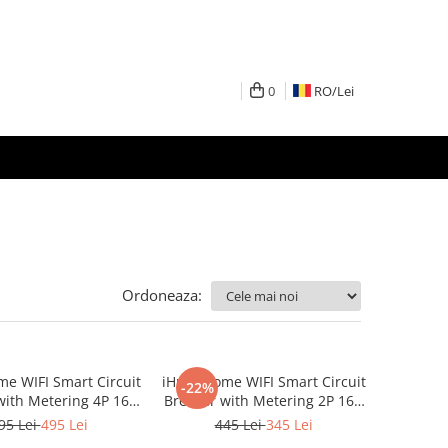
0
RO/
Lei
Ordoneaza:
e WIFI Smart Circuit
iHunt Home WIFI Smart Circuit
-22%
with Metering 4P 16A
Breaker with Metering 2P 16A
guranta automata
- Siguranta automata
95 Lei
495 Lei
445 Lei
345 Lei
enta cu contorizare
inteligenta cu contorizare