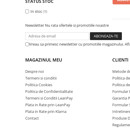
STATUS STOC
Roboți Gradină
In stoc
(9)
Roboți Piscină
Accesorii Consumabile
Newsletter
Nu rata ofertele si promotiile noastre
Uscătoare
Uscătoare Haine
Vreau sa primesc newsletter cu promotiile magazinului. Af
Lăzi Frigorifice
Coșuri de gunoi
MAGAZINUL MEU
CLIENTI
INGRIJIRE PERSONALA
Uscătoare de Păr
Despre noi
Metode de
Termeni si conditii
Politica de
Plăci de Îndreptat Părul
Politica Cookies
Politica d
SPA
Politica de Confidentialitate
Formular 
CASA, GRADINA SI BRICOLAJ
Termeni si Conditii LeanPay
Garantia 
Plata in Rate prin LeanPay
Formular 
Sigurante inteligente
Plata in Rate prin Klarna
Intretiner
Camere de supraveghere
Contact
Produse 
Climatizare
Regulame