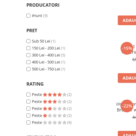
PRODUCATORI
Oală sub Presiune
iHunt
(9)
Slow Cooker
ADAUG
Grătar Grill
PRET
Gătit cu Aburi
Storcător
Sub 50 Lei
(1)
iHunt
Deshidratoare
150 Lei - 200 Lei
(1)
-15%
Meteri
300 Lei - 400 Lei
(5)
Blender
Breaker
6
400 Lei - 500 Lei
(1)
Aparate de Cafea
automa
500 Lei - 750 Lei
(1)
Aspiratoare Verticale
ADAUG
Friteuze Aer Cald / Air Fryer
RATING
Mașini de Spălat
Peste
(2)
Mașini de Spălat Vase
Peste
(2)
iHunt Hom
-22%
Peste
(2)
Mașini de Spălat Rufe
Breaker 
Peste
(2)
- Si
Roboți Curătenie
4
intelig
Peste
(9)
Roboți Aspirator
Roboți Geamuri
ADAUG