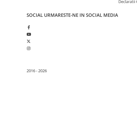
Declaratii
Purificatoare
Power Station
SOCIAL
URMARESTE-NE IN SOCIAL MEDIA
Seturi de duș
Utilaje gradina
PET SHOP
Litiere Automate
Hrănitoare Inteligente
Accesorii Litiere
2016 - 2026
ALTI PRODUCATORI
Produse Ulefone
Telefoane Mobile Ulefone
Tablete Ulefone
Smartwatch Ulefone
Casti Audio Ulefone
Huse protectie Ulefone
Produse Doogee