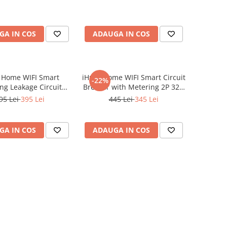
GA IN COS
ADAUGA IN COS
 Home WIFI Smart
iHunt Home WIFI Smart Circuit
-22%
ng Leakage Circuit
Breaker with Metering 2P 32A
 2P 32A - Siguranta
- Siguranta automata
95 Lei
395 Lei
445 Lei
345 Lei
ata inteligenta cu
inteligenta cu contorizare
contorizare
GA IN COS
ADAUGA IN COS