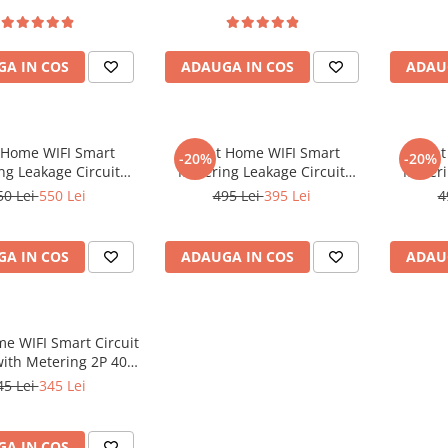
A IN COS
ADAUGA IN COS
ADAU
 Home WIFI Smart
iHunt Home WIFI Smart
iHunt
-20%
-20%
ng Leakage Circuit
Metering Leakage Circuit
Meteri
 4P 16A - Siguranta
Breaker 2P 16A - Siguranta
Breaker
50 Lei
550 Lei
495 Lei
395 Lei
4
ta inteligenta cu
automata inteligenta cu
autom
contorizare
contorizare
A IN COS
ADAUGA IN COS
ADAU
e WIFI Smart Circuit
with Metering 2P 40A
guranta automata
45 Lei
345 Lei
enta cu contorizare
A IN COS