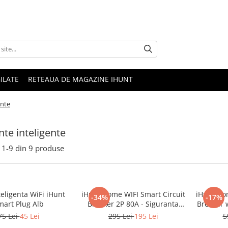
ILATE
RETEAUA DE MAGAZINE IHUNT
ente
nte inteligente
1-
9
din
9
produse
teligenta WiFi iHunt
iHunt Home WIFI Smart Circuit
iHunt Hom
-34%
-17%
mart Plug Alb
Breaker 2P 80A - Siguranta
Breaker 
automata inteligenta
- Si
75 Lei
45 Lei
295 Lei
195 Lei
5
intelig