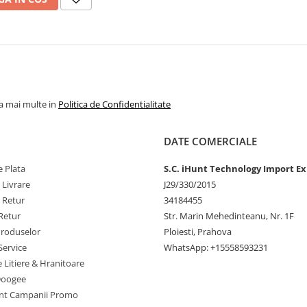
la mai multe in
Politica de Confidentialitate
DATE COMERCIALE
 Plata
S.C. iHunt Technology Import Ex
 Livrare
J29/330/2015
e Retur
34184455
Retur
Str. Marin Mehedinteanu, Nr. 1F
Produselor
Ploiesti, Prahova
Service
WhatsApp: +15558593231
e Litiere & Hranitoare
Doogee
nt Campanii Promo