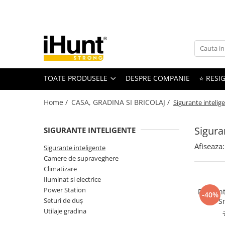
Toate Produsele
TELEFOANE & TABLETE IHUNT
Telefoane iHunt
TOATE PRODUSELE
DESPRE COMPANIE
⭐ RESIG
Smartphone
Telefoane Rezistente
Home /
CASA, GRADINA SI BRICOLAJ /
Sigurante intelig
Telefoane Butoane
Boxe Portabile
Sigura
SIGURANTE INTELIGENTE
Casti Audio
Afiseaza:
Sigurante inteligente
Accesorii telefoane
Camere de supraveghere
Huse protectie
Climatizare
Iluminat si electrice
Smartwatch
Power Station
Priza in
-40%
Accesorii smartwatch
Seturi de duș
S
ELECTROCASNICE
Utilaje gradina
Aparate de Gătit