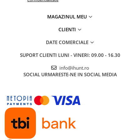
Roboți Gradină
Roboți Piscină
MAGAZINUL MEU
Accesorii Consumabile
CLIENTI
Uscătoare
Uscătoare Haine
DATE COMERCIALE
Lăzi Frigorifice
SUPORT CLIENTI
LUNI - VINERI: 09.00 - 16.30
Coșuri de gunoi
info@ihunt.ro
INGRIJIRE PERSONALA
SOCIAL
URMARESTE-NE IN SOCIAL MEDIA
Uscătoare de Păr
Plăci de Îndreptat Părul
SPA
CASA, GRADINA SI BRICOLAJ
Sigurante inteligente
Camere de supraveghere
Climatizare