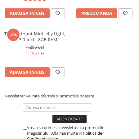
Oală sub Presiune
ADAUGA IN COS
PRECOMANDA
Slow Cooker
Grătar Grill
Gătit cu Aburi
Telefon iHunt Mini Jelly Light,
-8%
4G, 3.0-inch, 8GB RAM,
Storcător
256GB, Camera 48MP, NFC,
1.295 Lei
Deshidratoare
2000mAh, Incarcare Wireless,
1.195 Lei
Blender
Android 13
Aparate de Cafea
ADAUGA IN COS
Aspiratoare Verticale
Friteuze Aer Cald / Air Fryer
Mașini de Spălat
Newsletter
Nu rata ofertele si promotiile noastre
Mașini de Spălat Vase
Mașini de Spălat Rufe
Roboți Curătenie
Vreau sa primesc newsletter cu promotiile
Roboți Aspirator
magazinului. Afla mai multe in
Politica de
Roboți Geamuri
Confidentialitate