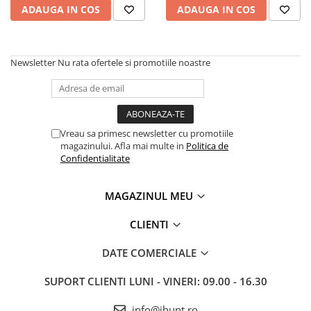
25000mAh, Android 15
Produse Blackview
Mașini de Spălat Rufe
ADAUGA IN COS
ADAUGA IN COS
Roboți Curătenie
Telefoane Mobile Blackview
Tablete Blackview
Roboți Aspirator
Casti Audio Blackview
Newsletter
Nu rata ofertele si promotiile noastre
Roboți Geamuri
Produse Fossibot
Roboți Gradină
Roboți Piscină
Telefoane Mobile Fossibot
Accesorii Consumabile
Tablete Fossibot
Vreau sa primesc newsletter cu promotiile
Uscătoare
Produse Oukitel
magazinului. Afla mai multe in
Politica de
Confidentialitate
Uscătoare Haine
Telefoane Mobile Oukitel
Lăzi Frigorifice
Tablete Oukitel
MAGAZINUL MEU
Coșuri de gunoi
CLIENTI
DATE COMERCIALE
SUPORT CLIENTI
LUNI - VINERI: 09.00 - 16.30
info@ihunt.ro