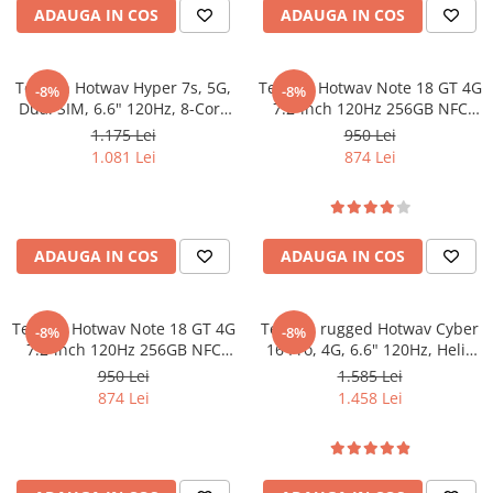
Produse Blackview
Mașini de Spălat Rufe
ADAUGA IN COS
ADAUGA IN COS
Roboți Curătenie
Telefoane Mobile Blackview
Tablete Blackview
Roboți Aspirator
Telefon Hotwav Hyper 7s, 5G,
Telefon Hotwav Note 18 GT 4G
-8%
-8%
Casti Audio Blackview
Roboți Geamuri
Dual SIM, 6.6" 120Hz, 8-Core
7.2-inch 120Hz 256GB NFC
Produse Fossibot
T8200, 256GB, NFC, RGB Light,
6200mAh Android 15 Green
Roboți Gradină
1.175 Lei
950 Lei
Android 15, Yellow
1.081 Lei
874 Lei
Roboți Piscină
Telefoane Mobile Fossibot
Accesorii Consumabile
Tablete Fossibot
Uscătoare
Produse Oukitel
Uscătoare Haine
Telefoane Mobile Oukitel
ADAUGA IN COS
ADAUGA IN COS
Lăzi Frigorifice
Tablete Oukitel
Coșuri de gunoi
Telefon Hotwav Note 18 GT 4G
Telefon rugged Hotwav Cyber
-8%
-8%
7.2-inch 120Hz 256GB NFC
16 Pro, 4G, 6.6" 120Hz, Helio
6200mAh Android 15 Gold
G100, 8GB RAM, 512GB,
950 Lei
1.585 Lei
108MP, NFC, Android 15,
874 Lei
1.458 Lei
Black