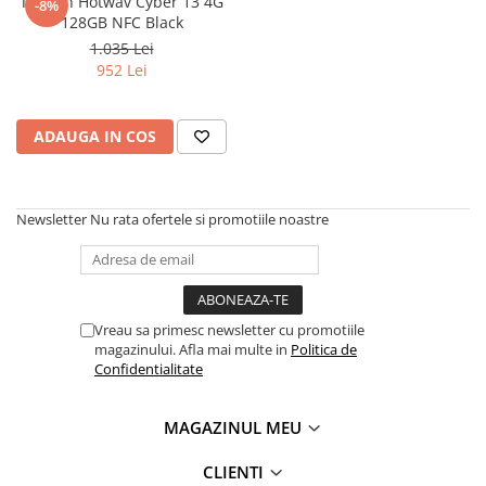
Telefon Hotwav Cyber 13 4G
-8%
128GB NFC Black
1.035 Lei
952 Lei
ADAUGA IN COS
Newsletter
Nu rata ofertele si promotiile noastre
Vreau sa primesc newsletter cu promotiile
magazinului. Afla mai multe in
Politica de
Confidentialitate
MAGAZINUL MEU
CLIENTI