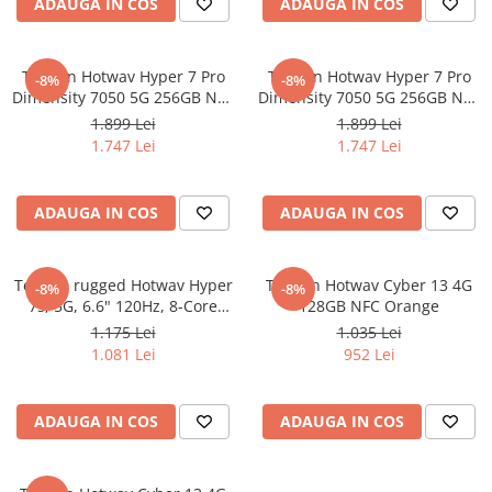
ADAUGA IN COS
ADAUGA IN COS
Telefon Hotwav Hyper 7 Pro
Telefon Hotwav Hyper 7 Pro
-8%
-8%
Dimensity 7050 5G 256GB NFC
Dimensity 7050 5G 256GB NFC
Dual Screen Magma Red
Dual Screen Leather Black
1.899 Lei
1.899 Lei
1.747 Lei
1.747 Lei
ADAUGA IN COS
ADAUGA IN COS
Telefon rugged Hotwav Hyper
Telefon Hotwav Cyber 13 4G
-8%
-8%
7s, 5G, 6.6" 120Hz, 8-Core
128GB NFC Orange
T8200, 256GB, NFC, RGB Light,
1.175 Lei
1.035 Lei
Android 15, Black
1.081 Lei
952 Lei
ADAUGA IN COS
ADAUGA IN COS