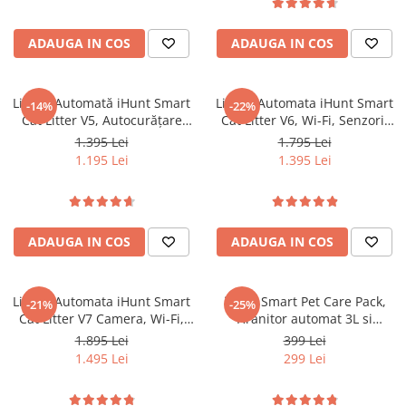
ADAUGA IN COS
ADAUGA IN COS
Litieră Automată iHunt Smart
Litiera Automata iHunt Smart
-14%
-22%
Cat Litter V5, Autocurățare
Cat Litter V6, Wi-Fi, Senzori,
Inteligentă, Sistem
Aplicatie Smart
1.395 Lei
1.795 Lei
Deodorizare, Wi-Fi, Aplicație
1.195 Lei
1.395 Lei
Smart, Senzori de Siguranță,
Recipient Colectare 9L, Pentru
Pisici de Toate Dimensiunile
ADAUGA IN COS
ADAUGA IN COS
Litiera Automata iHunt Smart
iHunt Smart Pet Care Pack,
-21%
-25%
Cat Litter V7 Camera, Wi-Fi,
Hranitor automat 3L si
Senzori, Camera video,
fantana apa 2L pentru
1.895 Lei
399 Lei
Aplicatie Smart
animale de companie
1.495 Lei
299 Lei