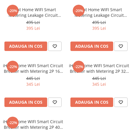
iHunt Home WIFI Smart
iHunt Home WIFI Smart
-20%
-20%
Metering Leakage Circuit
Metering Leakage Circuit
Breaker 2P 32A - Siguranta
Breaker 2P 16A - Siguranta
495 Lei
495 Lei
automata inteligenta cu
automata inteligenta cu
395 Lei
395 Lei
contorizare
contorizare
ADAUGA IN COS
ADAUGA IN COS
iHunt Home WIFI Smart Circuit
iHunt Home WIFI Smart Circuit
-22%
-22%
Breaker with Metering 2P 16A
Breaker with Metering 2P 32A
- Siguranta automata
- Siguranta automata
445 Lei
445 Lei
inteligenta cu contorizare
inteligenta cu contorizare
345 Lei
345 Lei
ADAUGA IN COS
ADAUGA IN COS
iHunt Home WIFI Smart Circuit
-22%
Breaker with Metering 2P 40A