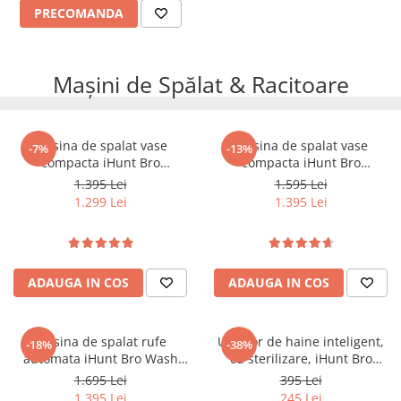
PRECOMANDA
Mașini de Spălat & Racitoare
Masina de spalat vase
Masina de spalat vase
-7%
-13%
compacta iHunt Bro
compacta iHunt Bro
Dishwasher
Dishwasher Xpert
1.395 Lei
1.595 Lei
1.299 Lei
1.395 Lei
ADAUGA IN COS
ADAUGA IN COS
Masina de spalat rufe
Uscator de haine inteligent,
-18%
-38%
automata iHunt Bro Wash
cu sterilizare, iHunt Bro
Compact Professional
Speed Dry
1.695 Lei
395 Lei
1.395 Lei
245 Lei