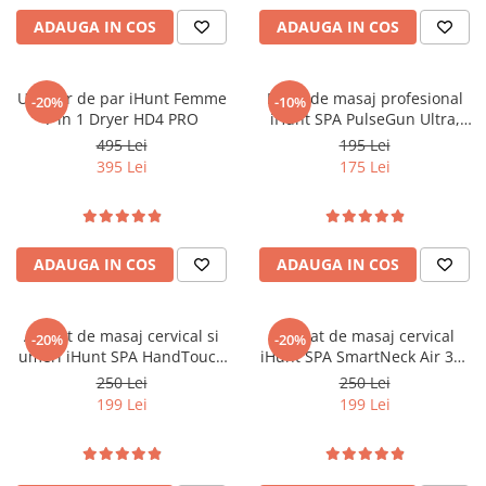
ADAUGA IN COS
ADAUGA IN COS
Uscator de par iHunt Femme
Pistol de masaj profesional
-20%
-10%
7 in 1 Dryer HD4 PRO
iHunt SPA PulseGun Ultra,
Percuție profundă, Masaj
495 Lei
195 Lei
muscular
395 Lei
175 Lei
ADAUGA IN COS
ADAUGA IN COS
Aparat de masaj cervical si
Aparat de masaj cervical
-20%
-20%
umeri iHunt SPA HandTouch
iHunt SPA SmartNeck Air 3D,
Neck 3D, Tehnologie masaj
Electrostimulare EMS/TENS,
250 Lei
250 Lei
bionic/imitare maini umane,
Compresie inteligenta,
199 Lei
199 Lei
Incalzire, Reincarcabil, Alb
Functie incalzire, Portabil,
Reincarcabil