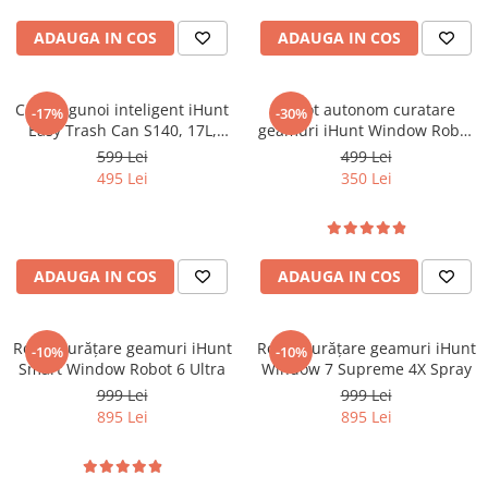
ADAUGA IN COS
ADAUGA IN COS
Cos de gunoi inteligent iHunt
Robot autonom curatare
-17%
-30%
Easy Trash Can S140, 17L,
geamuri iHunt Window Robot
Senzor Deschidere Dual,
3
599 Lei
499 Lei
Acumulator, Sigilare Termica,
495 Lei
350 Lei
Auto-Bag
ADAUGA IN COS
ADAUGA IN COS
Robot curățare geamuri iHunt
Robot curățare geamuri iHunt
-10%
-10%
Smart Window Robot 6 Ultra
Window 7 Supreme 4X Spray
999 Lei
999 Lei
895 Lei
895 Lei