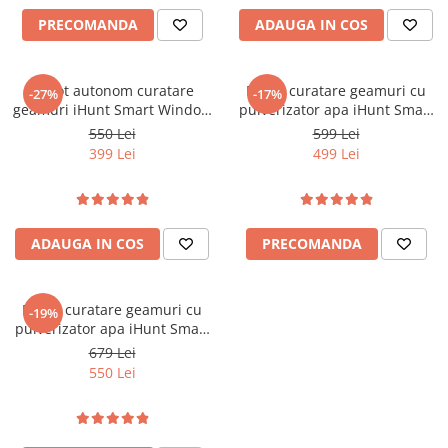
PRECOMANDA
ADAUGA IN COS
Robot autonom curatare
Robot curatare geamuri cu
-27%
-17%
geamuri iHunt Smart Window
pulverizator apa iHunt Smart
Robot 3 PRO
Window Robot 3 Ultra
550 Lei
599 Lei
399 Lei
499 Lei
ADAUGA IN COS
PRECOMANDA
Robot curatare geamuri cu
-19%
pulverizator apa iHunt Smart
Window Robot 4 Ultra
679 Lei
550 Lei