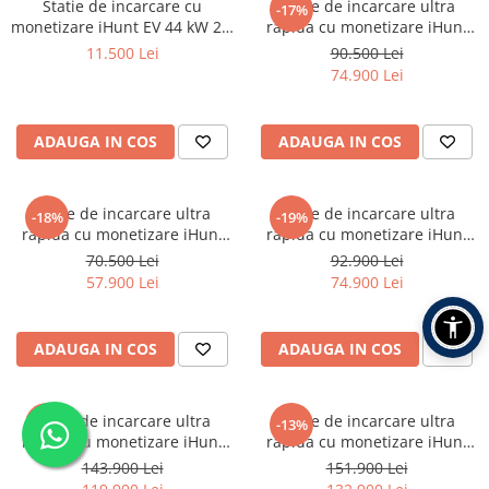
Statie de incarcare cu
Statie de incarcare ultra
-17%
monetizare iHunt EV 44 kW 2 x
rapida cu monetizare iHunt
Type 2 - Integrare iHuntEV
EV DC 50KW + AC 22KW, 2 x
11.500 Lei
90.500 Lei
CCS2 - Integrare iHuntEV
74.900 Lei
ADAUGA IN COS
ADAUGA IN COS
Statie de incarcare ultra
Statie de incarcare ultra
-18%
-19%
rapida cu monetizare iHunt
rapida cu monetizare iHunt
EV DC 60KW, 2 x CCS2 -
EV DC 120KW V4, 2 x CCS2 -
70.500 Lei
92.900 Lei
Integrare iHuntEV
Integrare iHuntEV
57.900 Lei
74.900 Lei
ADAUGA IN COS
ADAUGA IN COS
Statie de incarcare ultra
Statie de incarcare ultra
-17%
-13%
rapida cu monetizare iHunt
rapida cu monetizare iHunt
EV DC 160KW V4 2x CCS 2 -
EV DC 180KW V4 2x CCS 2 -
143.900 Lei
151.900 Lei
Integrare iHuntEV
Integrare iHuntEV