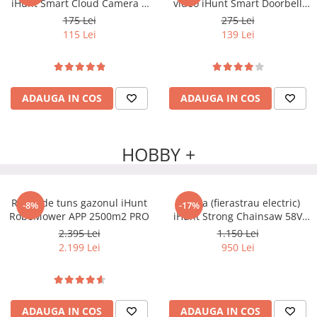
iHunt Smart Cloud Camera 6
video iHunt Smart Doorbell
PTZ PRO
WIFI Alb
175 Lei
275 Lei
115 Lei
139 Lei
ADAUGA IN COS
ADAUGA IN COS
HOBBY +
Robot de tuns gazonul iHunt
Drujba (fierastrau electric)
-8%
-17%
RoboMower APP 2500m2 PRO
iHunt Strong Chainsaw 58V
Power
2.395 Lei
1.150 Lei
2.199 Lei
950 Lei
ADAUGA IN COS
ADAUGA IN COS