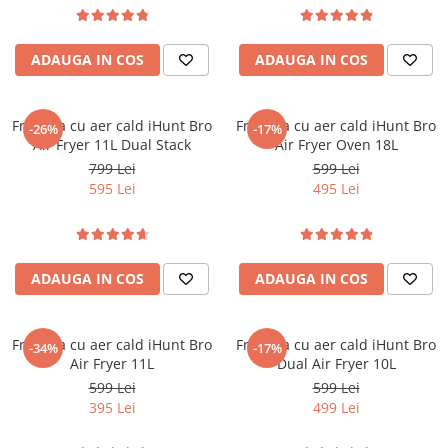
ENERGIE
Gift Card EV
ADAUGA IN COS
ADAUGA IN COS
STATII DE INCARCARE EV
Stații de Încărcare Rezidențiale /
Acasă
Friteuza cu aer cald iHunt Bro
Friteuza cu aer cald iHunt Bro
-26%
-17%
Stații de Încărcare Comerciale /
Air Fryer 11L Dual Stack
Air Fryer Oven 18L
Profesionale
799 Lei
599 Lei
595 Lei
495 Lei
ADAUGA IN COS
ADAUGA IN COS
Friteuza cu aer cald iHunt Bro
Friteuza cu aer cald iHunt Bro
-34%
-17%
Air Fryer 11L
Dual Air Fryer 10L
599 Lei
599 Lei
395 Lei
499 Lei