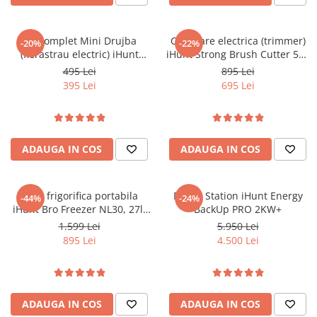
Kit Complet Mini Drujba
Cositoare electrica (trimmer)
-20%
-22%
(fierastrau electric) iHunt
iHunt Strong Brush Cutter 58V
Strong Chainsaw 21V Power
Power
495 Lei
895 Lei
395 Lei
695 Lei
ADAUGA IN COS
ADAUGA IN COS
Lada frigorifica portabila
Power Station iHunt Energy
-44%
-24%
iHunt Bro Freezer NL30, 27l,
BackUp PRO 2KW+
61cm, Compresor Freon,
1.599 Lei
5.950 Lei
Ecran Digital, Capac Dublu
895 Lei
4.500 Lei
Sens, AC - DC 12/24V
ADAUGA IN COS
ADAUGA IN COS