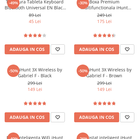
Tastatura Tableta Keyboard
Boxa Premium
-49%
-30%
Bluetooth Universal EN Black
Multifunctionala iHunt
Bulk
BedSide 9-in-1 15W Bluetooth
89 Lei
249 Lei
Wood
45 Lei
175 Lei
ADAUGA IN COS
ADAUGA IN COS
Casti iHunt 3X Wireless by
Casti iHunt 3X Wireless by
-50%
-50%
Gabriel F - Black
Gabriel F - Brown
299 Lei
299 Lei
149 Lei
149 Lei
ADAUGA IN COS
ADAUGA IN COS
Priza inteligenta WiFi iHunt
Termostat inteligent iHunt
-40%
-26%