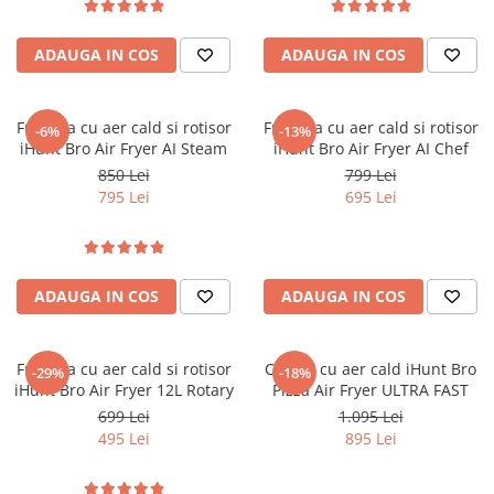
ADAUGA IN COS
ADAUGA IN COS
Friteuza cu aer cald si rotisor
Friteuza cu aer cald si rotisor
-6%
-13%
iHunt Bro Air Fryer AI Steam
iHunt Bro Air Fryer AI Chef
850 Lei
799 Lei
795 Lei
695 Lei
ADAUGA IN COS
ADAUGA IN COS
Friteuza cu aer cald si rotisor
Cuptor cu aer cald iHunt Bro
-29%
-18%
iHunt Bro Air Fryer 12L Rotary
Pizza Air Fryer ULTRA FAST
699 Lei
1.095 Lei
495 Lei
895 Lei