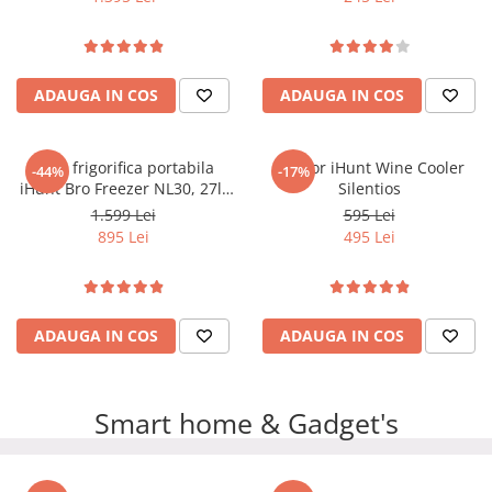
ADAUGA IN COS
ADAUGA IN COS
Lada frigorifica portabila
Racitor iHunt Wine Cooler
-44%
-17%
iHunt Bro Freezer NL30, 27l,
Silentios
61cm, Compresor Freon,
1.599 Lei
595 Lei
Ecran Digital, Capac Dublu
895 Lei
495 Lei
Sens, AC - DC 12/24V
ADAUGA IN COS
ADAUGA IN COS
Smart home & Gadget's