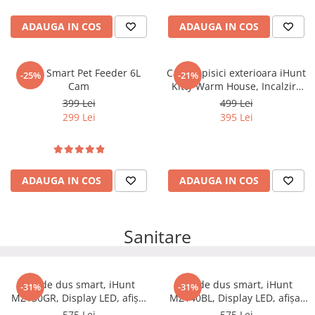
ADAUGA IN COS
ADAUGA IN COS
iHunt Smart Pet Feeder 6L
Casuta pisici exterioara iHunt
-25%
-21%
Cam
Kitty Warm House, Incalzire
25W, Material Oxford
399 Lei
499 Lei
Impermeabil, Sistem Anti-
299 Lei
395 Lei
Intruși, Izolație 6 Straturi, 4
Anotimpuri
ADAUGA IN COS
ADAUGA IN COS
Sanitare
Set de dus smart, iHunt
Set de dus smart, iHunt
-31%
-31%
MZ130GR, Display LED, afișaj
MZ140BL, Display LED, afișaj
digital, 4 moduri de curgere,
digital, 4 moduri de curgere,
575 Lei
575 Lei