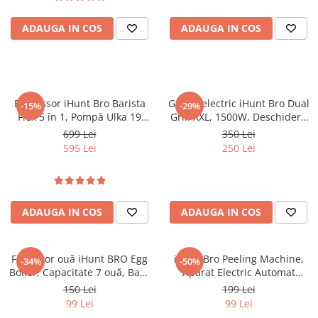
ADAUGA IN COS
ADAUGA IN COS
Espressor iHunt Bro Barista
Grătar electric iHunt Bro Dual
-15%
-29%
Flex 5 în 1, Pompă Ulka 19
Grill XXL, 1500W, Deschidere
Bar, Rezervor Apa 1.2L, Ecran
180°, Plăci detașabile
699 Lei
350 Lei
Tactil, Sistem Încălzire
595 Lei
250 Lei
Termobloc 1350W, Compatibil
cu Cafea Măcinată - Capsule -
Paduri, Duza Abur, Inox
ADAUGA IN COS
ADAUGA IN COS
Fierbător ouă iHunt BRO Egg
iHunt Bro Peeling Machine,
-34%
-50%
Boiler, Capacitate 7 ouă, Bază
Aparat Electric Automat
Inox, Oprire Automată, Alertă
pentru Decojit Fructe și
150 Lei
199 Lei
Sonoră, Tăvițe Non-stick, Fără
Legume, 6 Lame Inox, 50W,
99 Lei
99 Lei
BPA
Acumulator 1300mAh, Fără