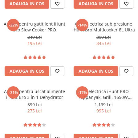
ADAUGA IN COS
ADAUGA IN COS
Aparat pentru gatit lent iHunt
Oala electrica sub presiune
-22%
-14%
Bro Slow Cooker PRO
iHunt Bro Multicooker 8L Ultra
249 Lei
399 Lei
195 Lei
345 Lei
ADAUGA IN COS
ADAUGA IN COS
Aparat pentru uscat alimente
Plită electrică iHunt BRO
-31%
-17%
iHunt Bro 3 în 1 Dehydrator
Teppanyaki Grill, 1650W,
Placa detasabila
399 Lei
1.199 Lei
275 Lei
995 Lei