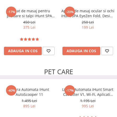
Aparat de masaj pentru
Aparat de masaj ocular si ochi
-17%
-20%
picioare si talpi iHunt SPA
iHunt SPA EyeZen Fold, Design
FootRelax AirHeat,
pliabil, Compresie inteligenta
450 Lei
250 Lei
Reflexoterapie, Compresie cu
cu aer, Functie incalzire,
375 Lei
199 Lei
perne de aer, Incalzire, Role
Bluetooth, Portabil
masaj
ADAUGA IN COS
ADAUGA IN COS
PET CARE
Litiera Automata iHunt
Litiera Automata iHunt Smart
-40%
-17%
AutoScooper 11
Cat Litter V1, Wi-Fi, Aplicatie
Smart
1.495 Lei
1.195 Lei
895 Lei
995 Lei