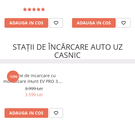
ADAUGA IN COS
ADAUGA IN COS
STAȚII DE ÎNCĂRCARE AUTO UZ
CASNIC
Statie de incarcare cu
-10%
monetizare iHunt EV PRO 3.5 -
22 kW putere reglabila, AC,
3.999 Lei
Type 2
3.599 Lei
ADAUGA IN COS