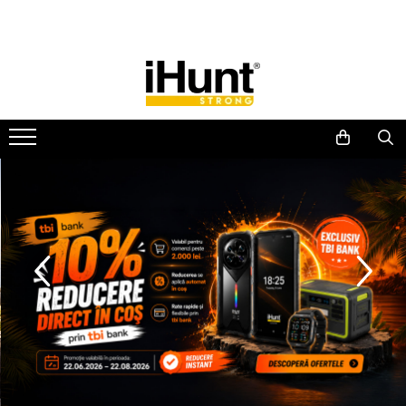
Toate Produsele
TELEFOANE & TABLETE IHUNT
Telefoane iHunt
Smartphone
Telefoane Rezistente
Telefoane Butoane
Boxe Portabile
Casti Audio
Accesorii telefoane
Huse protectie
Smartwatch
Accesorii smartwatch
ELECTROCASNICE
Aparate de Gătit