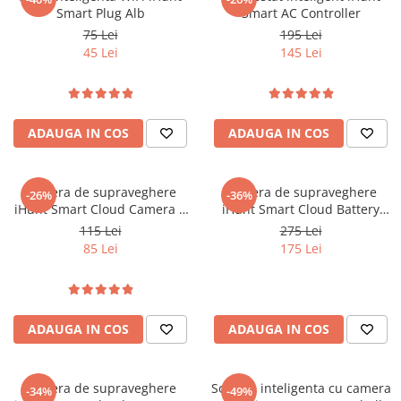
Smart Plug Alb
Smart AC Controller
75 Lei
195 Lei
45 Lei
145 Lei
ADAUGA IN COS
ADAUGA IN COS
Camera de supraveghere
Camera de supraveghere
-26%
-36%
iHunt Smart Cloud Camera 3
iHunt Smart Cloud Battery
PRO
Camera 9 PRO
115 Lei
275 Lei
85 Lei
175 Lei
ADAUGA IN COS
ADAUGA IN COS
Camera de supraveghere
Sonerie inteligenta cu camera
-34%
-49%