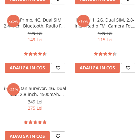
Purificatoare
Power Station
iHunt Primo, 4G, Dual SIM,
iHunt i11, 2G, Dual SIM, 2.8-
Seturi de duș
-25%
-17%
2.4-inch, Bluetooth, Radio FM,
inch, Radio FM, Camera Foto,
Utilaje gradina
Camera Foto, Black
1500mAh, Silver
199 Lei
139 Lei
149 Lei
115 Lei
PET SHOP
Litiere Automate
Hrănitoare Inteligente
Accesorii Litiere
ADAUGA IN COS
ADAUGA IN COS
ALTI PRODUCATORI
Produse Ulefone
iHunt Titan Survivor, 4G, Dual
-21%
SIM, 2.8-inch, 4500mAh,
Telefoane Mobile Ulefone
Camera Foto, Buton SOS
349 Lei
Tablete Ulefone
275 Lei
Casti Audio Ulefone
Huse protectie Ulefone
Produse Doogee
ADAUGA IN COS
Telefoane Mobile Doogee