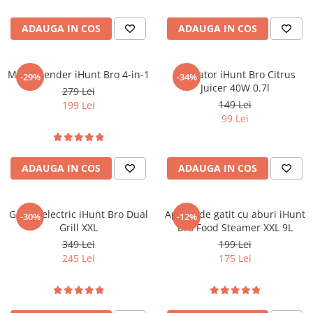
Fir, Negru
ADAUGA IN COS
ADAUGA IN COS
Multi Blender iHunt Bro 4-in-1
Storcator iHunt Bro Citrus
-29%
-34%
Juicer 40W 0.7l
279 Lei
149 Lei
199 Lei
99 Lei
ADAUGA IN COS
ADAUGA IN COS
Gratar electric iHunt Bro Dual
Aparat de gatit cu aburi iHunt
-30%
-12%
Grill XXL
Bro Food Steamer XXL 9L
349 Lei
199 Lei
245 Lei
175 Lei