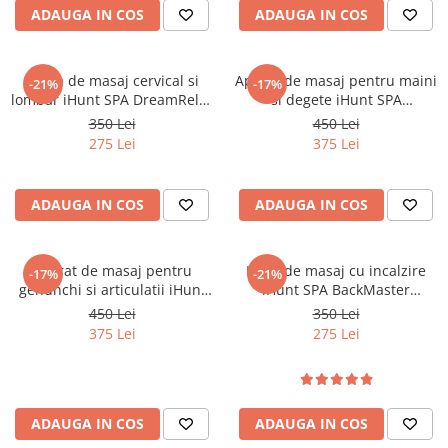
ADAUGA IN COS
ADAUGA IN COS
Perna de masaj cervical si
Aparat de masaj pentru maini
-21%
-17%
lombar iHunt SPA DreamRelax
si degete iHunt SPA
4D Pillow, Masaj prin
HandMassage Heat Pro,
350 Lei
450 Lei
framantare 4D, Incalzire
Compresie cu perne de aer,
275 Lei
375 Lei
infrarosu, Auto & Acasa
Functie incalzire, Masaj
bionic, Acumulator
ADAUGA IN COS
ADAUGA IN COS
Aparat de masaj pentru
Husa de masaj cu incalzire
-17%
-21%
genunchi si articulatii iHunt
iHunt SPA BackMaster
SPA KneeRestore, Compresie
Shiatsu, pentru scaun, masaj
450 Lei
350 Lei
cu aer, Vibratii, Terapie prin
complet spate, gat si fese,
375 Lei
275 Lei
caldura, Ecran Touch,
Tehnologie Shiatsu,
Reincarcabil
Telecomanda, Auto & Acasa
ADAUGA IN COS
ADAUGA IN COS