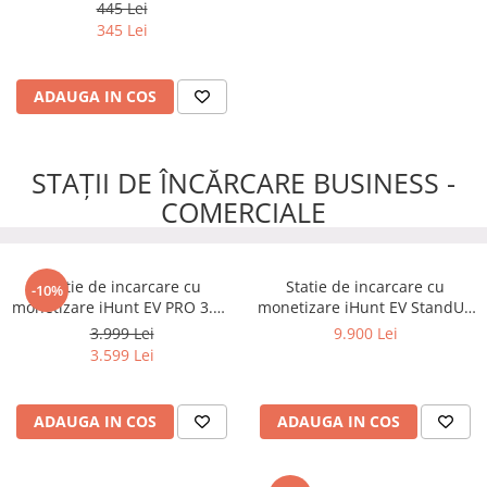
- Siguranta automata
445 Lei
inteligenta cu contorizare
345 Lei
ADAUGA IN COS
STAȚII DE ÎNCĂRCARE BUSINESS -
COMERCIALE
Statie de incarcare cu
Statie de incarcare cu
-10%
monetizare iHunt EV PRO 3.5 -
monetizare iHunt EV StandUP
22 kW putere reglabila, AC,
AC 22 kW 2 x Type 2 -
3.999 Lei
9.900 Lei
Type 2
Integrare iHuntEV
3.599 Lei
ADAUGA IN COS
ADAUGA IN COS