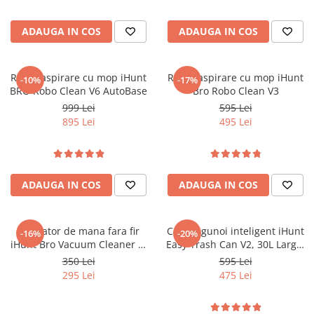
Mare, Fără Fir
Recunoaștere Inteligentă a
Obstacolelor 3D, Aplicație
ADAUGA IN COS
ADAUGA IN COS
iHunt Home
Robot aspirare cu mop iHunt
Robot aspirare cu mop iHunt
-10%
-17%
BRO Robo Clean V6 AutoBase
Bro Robo Clean V3
999 Lei
595 Lei
895 Lei
495 Lei
ADAUGA IN COS
ADAUGA IN COS
Aspirator de mana fara fir
Cos de gunoi inteligent iHunt
-16%
-20%
iHunt Bro Vacuum Cleaner 3-
Easy Trash Can V2, 30L Large,
in-1
Senzor Deschidere Dual,
350 Lei
595 Lei
Acumulator, Sigilare Termica,
295 Lei
475 Lei
Auto-Bag