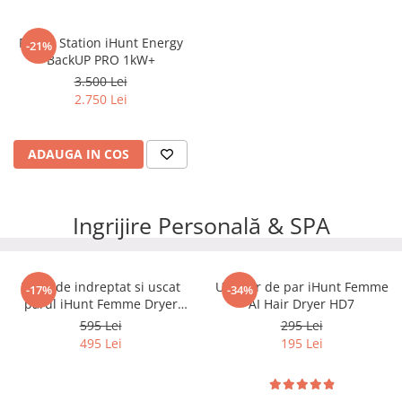
Power Station iHunt Energy
-21%
BackUP PRO 1kW+
3.500 Lei
2.750 Lei
ADAUGA IN COS
Ingrijire Personală & SPA
Placă de indreptat si uscat
Uscator de par iHunt Femme
-17%
-34%
parul iHunt Femme Dryer
AI Hair Dryer HD7
Straightener HC2
595 Lei
295 Lei
495 Lei
195 Lei