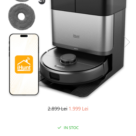
Oală sub Presiune
Slow Cooker
Grătar Grill
Gătit cu Aburi
Storcător
Deshidratoare
Blender
Aparate de Cafea
Aspiratoare Verticale
Friteuze Aer Cald / Air Fryer
Mașini de Spălat
Mașini de Spălat Vase
2.899 Lei
1.999 Lei
Mașini de Spălat Rufe
Roboți Curătenie
Roboți Aspirator
IN STOC
Roboți Geamuri