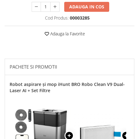
Roboți Gradină
ADAUGA IN COS
Roboți Piscină
Cod Produs:
00003285
Accesorii Consumabile
Uscătoare
Adauga la Favorite
Uscătoare Haine
Lăzi Frigorifice
Coșuri de gunoi
PACHETE SI PROMOTII
INGRIJIRE PERSONALA
Uscătoare de Păr
Robot aspirare și mop iHunt BRO Robo Clean V9 Dual-
Plăci de Îndreptat Părul
Laser AI + Set Filtre
SPA
CASA, GRADINA SI BRICOLAJ
Sigurante inteligente
Camere de supraveghere
Climatizare