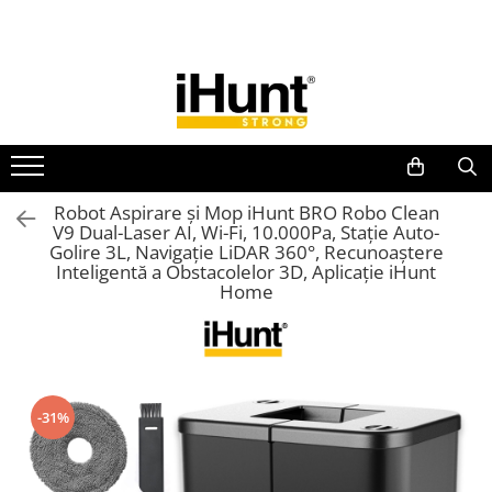
Toate Produsele
TELEFOANE & TABLETE IHUNT
Telefoane iHunt
Smartphone
Telefoane Rezistente
Robot Aspirare și Mop iHunt BRO Robo Clean
V9 Dual-Laser AI, Wi-Fi, 10.000Pa, Stație Auto-
Telefoane Butoane
Golire 3L, Navigație LiDAR 360°, Recunoaștere
Boxe Portabile
Inteligentă a Obstacolelor 3D, Aplicație iHunt
Home
Casti Audio
Accesorii telefoane
Huse protectie
Smartwatch
-31%
Accesorii smartwatch
ELECTROCASNICE
Aparate de Gătit