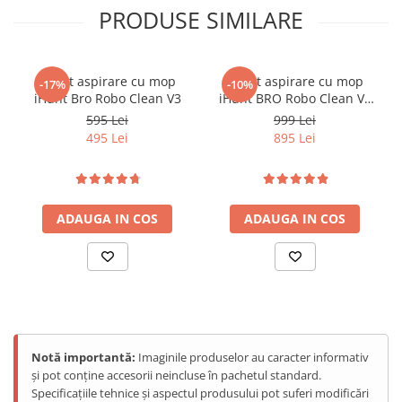
PRODUSE SIMILARE
Robot aspirare cu mop
Robot aspirare cu mop
-17%
-10%
iHunt Bro Robo Clean V3
iHunt BRO Robo Clean V6
AutoBase
595 Lei
999 Lei
495 Lei
895 Lei
ADAUGA IN COS
ADAUGA IN COS
Notă importantă:
Imaginile produselor au caracter informativ
și pot conține accesorii neincluse în pachetul standard.
Specificațiile tehnice și aspectul produsului pot suferi modificări