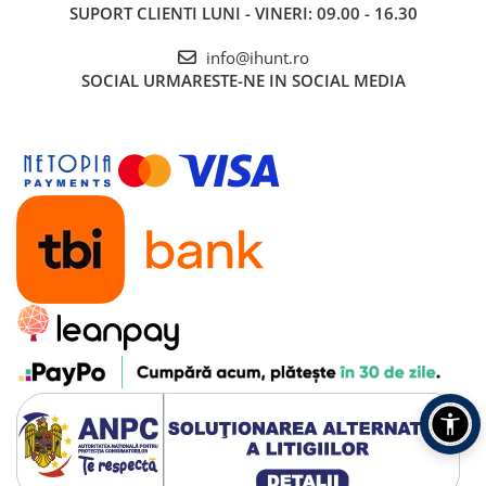
SUPORT CLIENTI
LUNI - VINERI: 09.00 - 16.30
iHunt BRO Robo Clean V9
info@ihunt.ro
Dual-Laser AI
SOCIAL
URMARESTE-NE IN SOCIAL MEDIA
Putere extremă de 10.000Pa și
navigație inteligentă pentru o casă
impecabilă