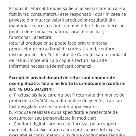
Produsul returnat trebuie să fie în aceeaşi stare în care a
fost livrat; consumatorul este responsabil doar în ceea ce
priveşte diminuarea valorii produselor rezultată din
manipularea acestora într-un mod diferit de cel necesar
pentru determinarea naturii, caracteristicilor şi
funcţionării acestora.
Returul produselor se poate face prin trimiterea
produselor printr-o firmă de curierat rapid, conform
instrucţiunilor din Certificatul de Garanţie sau formularul
de retur, împreună cu o copie a facturii sau alte
informaţii necesare identificării comenzii.
Excepţiile privind dreptul de retur sunt enumerate
exemplificativ, fără a ne limita la următoarele (conform
art. 16 OUG 34/2014):
a. Produse sigilate care nu pot fi returnate din motive de
protecţie a sănătăţii sau din motive de igienă şi care au
fost desigilate de consumator după livrare;
b. Produse realizate după specificaţiile prezentate de
consumator sau personalizate în mod clar;
c. Conţinut digital care nu este furnizat pe un suport
material, dacă executarea a început cu acordul expres
prealabil al consumatorului şi după confirmarea faptului