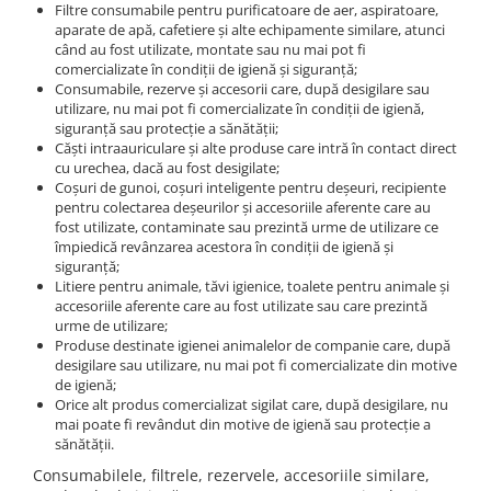
Filtre consumabile pentru purificatoare de aer, aspiratoare,
aparate de apă, cafetiere şi alte echipamente similare, atunci
când au fost utilizate, montate sau nu mai pot fi
comercializate în condiţii de igienă şi siguranţă;
Consumabile, rezerve şi accesorii care, după desigilare sau
utilizare, nu mai pot fi comercializate în condiţii de igienă,
siguranţă sau protecţie a sănătăţii;
Căşti intraauriculare şi alte produse care intră în contact direct
cu urechea, dacă au fost desigilate;
Coşuri de gunoi, coşuri inteligente pentru deşeuri, recipiente
pentru colectarea deşeurilor şi accesoriile aferente care au
fost utilizate, contaminate sau prezintă urme de utilizare ce
împiedică revânzarea acestora în condiţii de igienă şi
siguranţă;
Litiere pentru animale, tăvi igienice, toalete pentru animale și
accesoriile aferente care au fost utilizate sau care prezintă
urme de utilizare;
Produse destinate igienei animalelor de companie care, după
desigilare sau utilizare, nu mai pot fi comercializate din motive
de igienă;
Orice alt produs comercializat sigilat care, după desigilare, nu
mai poate fi revândut din motive de igienă sau protecţie a
sănătăţii.
Consumabilele, filtrele, rezervele, accesoriile similare,