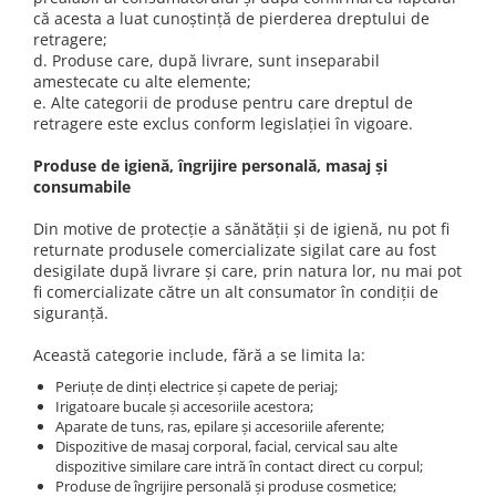
că acesta a luat cunoştinţă de pierderea dreptului de
retragere;
d. Produse care, după livrare, sunt inseparabil
amestecate cu alte elemente;
e. Alte categorii de produse pentru care dreptul de
retragere este exclus conform legislaţiei în vigoare.
Produse de igienă, îngrijire personală, masaj şi
consumabile
Din motive de protecţie a sănătăţii şi de igienă, nu pot fi
returnate produsele comercializate sigilat care au fost
desigilate după livrare şi care, prin natura lor, nu mai pot
fi comercializate către un alt consumator în condiţii de
siguranţă.
Această categorie include, fără a se limita la:
Periuţe de dinţi electrice şi capete de periaj;
Irigatoare bucale şi accesoriile acestora;
Aparate de tuns, ras, epilare şi accesoriile aferente;
Dispozitive de masaj corporal, facial, cervical sau alte
dispozitive similare care intră în contact direct cu corpul;
Produse de îngrijire personală şi produse cosmetice;