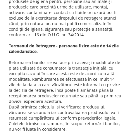
produsele de igienă pentru persoane sau animale și
produsele care prezintă urme de utilizare, montaj,
activare, contaminare, contact cu fluide ori uzură pot fi
excluse de la exercitarea dreptului de retragere atunci
când, prin natura lor, nu mai pot fi comercializate în
condiții de igienă, siguranță sau protecţie a sănătăţii,
conform art. 16 din O.U.G. nr. 34/2014.
Termenul de Retragere - persoane fizice este de 14 zile
calendaristice.
Returnarea banilor se va face prin aceeaşi modalitate de
plată utilizată de consumator la tranzacţia iniţială, cu
excepţia cazului în care acesta este de acord cu o altă
modalitate. Rambursarea se efectuează în cel mult 14
zile de la data la care vânzătorul este informat cu privire
la decizia de retragere, însă poate fi amânată până la
recepţionarea produselor returnate sau până la primirea
dovezii expedierii acestora.
După primirea coletului şi verificarea produsului,
vânzarea se va anula iar contravaloarea produsului va fi
returnată cumpărătorului conform prevederilor legale.
Coletele trimise cu ramburs, în scopul returnării banilor,
nu vor fi luate în considerare.