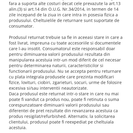
Tablete Unihertz
fara a suporta alte costuri decat cele prevazute la art.13
Mașini de Spălat Rufe
alin.(3) si art.14 din O.U.G. Nr.34/2014, in termen de 14
Produse Blackview
Roboți Curătenie
zile incepand de la ziua in care intra in posesia fizica a
Telefoane Mobile Blackview
produsului. Cheltuielile de returnare sunt suportate de
Roboți Aspirator
consumator.
Tablete Blackview
Roboți Geamuri
Casti Audio Blackview
Roboți Gradină
Produsul returnat trebuie sa fie in aceeasi stare in care a
Produse Fossibot
fost livrat, impreuna cu toate accesoriile si documentele
Roboți Piscină
care l-au insotit. Consumatorul este responsabil doar
Accesorii Consumabile
Telefoane Mobile Fossibot
pentru diminuarea valorii produsului rezultata din
Uscătoare
Tablete Fossibot
manipularea acestuia intr-un mod diferit de cel necesar
pentru determinarea naturii, caracteristicilor si
Produse Oukitel
Uscătoare Haine
functionarii produsului. Nu se accepta pentru returnare
Lăzi Frigorifice
Telefoane Mobile Oukitel
cu plata integrala produsele care prezinta modificari
fizice, lovituri, ciobiri, zgarieturi, socuri, urme de folosire
Tablete Oukitel
Coșuri de gunoi
excesiva si/sau interventii neautorizate.
Daca produsul este returnat intr-o stare in care nu mai
poate fi vandut ca produs nou, poate fi retinuta o suma
corespunzatoare diminuarii valorii produsului sau
diferentei de pret rezultate din revanzarea acestuia ca
produs resigilat/refurbished. Alternativ, la solicitarea
clientului, produsul poate fi reexpediat pe cheltuiala
acestuia.