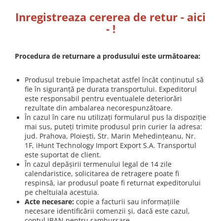
Inregistreaza cererea de retur - aici
- !
Procedura de returnare a produsului este următoarea:
Produsul trebuie împachetat astfel încât conţinutul să
fie în siguranţă pe durata transportului. Expeditorul
este responsabil pentru eventualele deteriorări
rezultate din ambalarea necorespunzătoare.
În cazul în care nu utilizaţi formularul pus la dispoziţie
mai sus, puteţi trimite produsul prin curier la adresa:
jud. Prahova, Ploieşti, Str. Marin Mehedinţeanu, Nr.
1F, iHunt Technology Import Export S.A. Transportul
este suportat de client.
În cazul depăşirii termenului legal de 14 zile
calendaristice, solicitarea de retragere poate fi
respinsă, iar produsul poate fi returnat expeditorului
pe cheltuiala acestuia.
Acte necesare:
copie a facturii sau informaţiile
necesare identificării comenzii şi, dacă este cazul,
contul IBAN pentru rambursare.