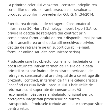
La primirea coletului vanzatorul constata indeplinirea
conditiilor de retur si ramburseaza contravaloarea
produsului conform prevederilor O.U.G. Nr.34/2014.
Exercitarea dreptului de retragere: Consumatorul
informeaza SC iHunt Technology Import Export S.A. cu
privire la decizia de retragere din contract prin
completarea formularului de retur disponibil mai jos sau
prin transmiterea unei declaratii neechivoce privind
decizia de retragere pe un suport durabil (e-mail,
formular online sau alta comunicare scrisa).
Produsele care fac obiectul comenzilor încheiate online
pot fi returnate într-un termen de 14 zile de la data
primirii acestora; înainte de expirarea perioadei de
retragere, consumatorul are dreptul de a se retrage din
prezentul contract, în termen de 14 zile calendaristice
începând cu ziua livrării produsului. Cheltuielile de
returnare sunt suportate de consumator. Vă
recomandăm păstrarea ambalajului original pentru
protejarea integrității produselor pe durata
transportului. Produsele trebuie ambalate corespunzător
pentru retur.