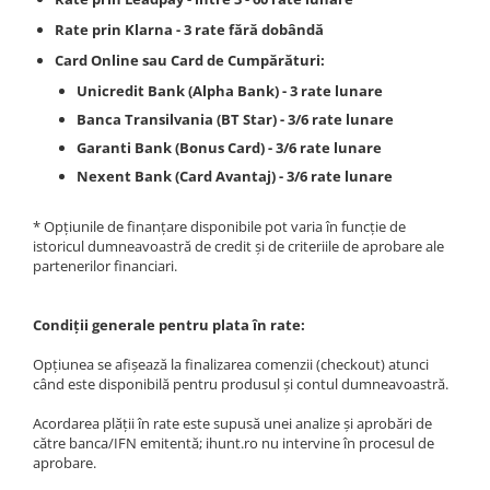
Purificatoare
Rate prin Klarna - 3 rate fără dobândă
Power Station
Card Online sau Card de Cumpărături:
Seturi de duș
Unicredit Bank (Alpha Bank) - 3 rate lunare
Utilaje gradina
Banca Transilvania (BT Star) - 3/6 rate lunare
PET SHOP
Garanti Bank (Bonus Card) - 3/6 rate lunare
Litiere Automate
Nexent Bank (Card Avantaj) - 3/6 rate lunare
Hrănitoare Inteligente
* Opțiunile de finanțare disponibile pot varia în funcție de
Accesorii Litiere
istoricul dumneavoastră de credit și de criteriile de aprobare ale
partenerilor financiari.
ALTI PRODUCATORI
Produse Ulefone
Condiții generale pentru plata în rate:
Telefoane Mobile Ulefone
Tablete Ulefone
Opțiunea se afișează la finalizarea comenzii (checkout) atunci
când este disponibilă pentru produsul și contul dumneavoastră.
Casti Audio Ulefone
Huse protectie Ulefone
Acordarea plății în rate este supusă unei analize și aprobări de
către banca/IFN emitentă; ihunt.ro nu intervine în procesul de
Produse Doogee
aprobare.
Telefoane Mobile Doogee