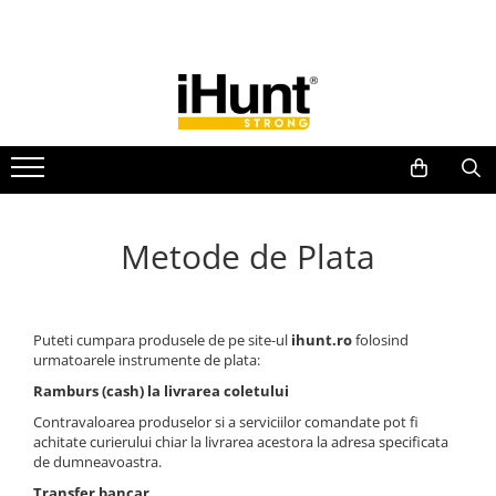
Toate Produsele
TELEFOANE & TABLETE IHUNT
Telefoane iHunt
Smartphone
Telefoane Rezistente
Telefoane Butoane
Metode de Plata
Boxe Portabile
Casti Audio
Accesorii telefoane
Puteti cumpara produsele de pe site-ul
ihunt.ro
folosind
urmatoarele instrumente de plata:
Huse protectie
Ramburs (cash) la livrarea coletului
Smartwatch
Contravaloarea produselor si a serviciilor comandate pot fi
Accesorii smartwatch
achitate curierului chiar la livrarea acestora la adresa specificata
de dumneavoastra.
ELECTROCASNICE
Aparate de Gătit
Transfer bancar