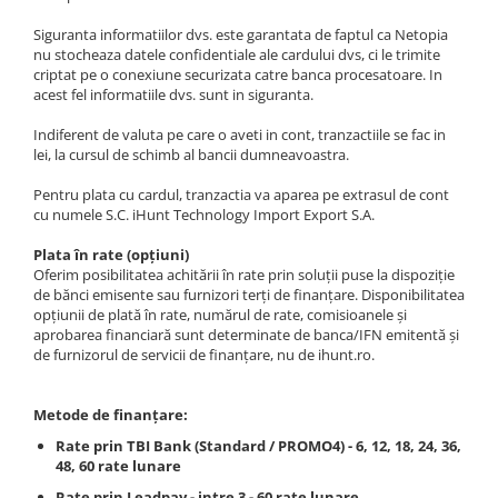
Roboți Gradină
Siguranta informatiilor dvs. este garantata de faptul ca Netopia
Roboți Piscină
nu stocheaza datele confidentiale ale cardului dvs, ci le trimite
criptat pe o conexiune securizata catre banca procesatoare. In
Accesorii Consumabile
acest fel informatiile dvs. sunt in siguranta.
Uscătoare
Indiferent de valuta pe care o aveti in cont, tranzactiile se fac in
Uscătoare Haine
lei, la cursul de schimb al bancii dumneavoastra.
Lăzi Frigorifice
Pentru plata cu cardul, tranzactia va aparea pe extrasul de cont
Coșuri de gunoi
cu numele S.C. iHunt Technology Import Export S.A.
INGRIJIRE PERSONALA
Plata în rate (opțiuni)
Uscătoare de Păr
Oferim posibilitatea achitării în rate prin soluții puse la dispoziție
de bănci emisente sau furnizori terți de finanțare. Disponibilitatea
Plăci de Îndreptat Părul
opțiunii de plată în rate, numărul de rate, comisioanele și
aprobarea financiară sunt determinate de banca/IFN emitentă și
SPA
de furnizorul de servicii de finanțare, nu de ihunt.ro.
CASA, GRADINA SI BRICOLAJ
Sigurante inteligente
Metode de finanțare:
Camere de supraveghere
Rate prin TBI Bank (Standard / PROMO4) - 6, 12, 18, 24, 36,
48, 60 rate lunare
Climatizare
Rate prin Leadpay - intre 3 - 60 rate lunare