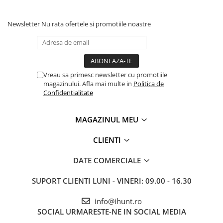
ENERGIE
Gift Card EV
Newsletter
Nu rata ofertele si promotiile noastre
STATII DE INCARCARE EV
Stații de Încărcare Rezidențiale /
Acasă
Stații de Încărcare Comerciale /
Vreau sa primesc newsletter cu promotiile
Profesionale
magazinului. Afla mai multe in
Politica de
Confidentialitate
MAGAZINUL MEU
CLIENTI
DATE COMERCIALE
SUPORT CLIENTI
LUNI - VINERI: 09.00 - 16.30
info@ihunt.ro
SOCIAL
URMARESTE-NE IN SOCIAL MEDIA