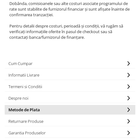
Dobânda, comisioanele sau alte costuri asociate programului de
Tablete Doogee
rate sunt stabilite de furnizorul financiar și sunt afișate înainte de
Produse Hotwav
confirmarea tranzacției.
Telefoane Mobile Hotwav
Pentru detalii despre costuri, perioadă și condiții, vă rugăm să
Produse Unihertz
verificați informațiile oferite în pasul de checkout sau să
contactați banca/furnizorul de finanțare.
Telefoane Mobile Unihertz
Tablete Unihertz
Produse Blackview
Cum Cumpar
Telefoane Mobile Blackview
Tablete Blackview
Informatii Livrare
Casti Audio Blackview
Termeni si Conditii
Produse Fossibot
Despre noi
Telefoane Mobile Fossibot
Tablete Fossibot
Metode de Plata
Produse Oukitel
Returnare Produse
Telefoane Mobile Oukitel
Garantia Produselor
Tablete Oukitel