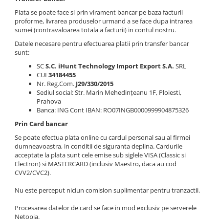
Plata se poate face si prin virament bancar pe baza facturii
Oală sub Presiune
proforme, livrarea produselor urmand a se face dupa intrarea
Slow Cooker
sumei (contravaloarea totala a facturii) in contul nostru.
Grătar Grill
Datele necesare pentru efectuarea platii prin transfer bancar
Gătit cu Aburi
sunt:
Storcător
SC
S.C. iHunt Technology Import Export S.A.
SRL
CUI
34184455
Deshidratoare
Nr. Reg.Com.
J29/330/2015
Blender
Sediul social: Str. Marin Mehedințeanu 1F, Ploiesti,
Prahova
Aparate de Cafea
Banca: ING Cont IBAN: RO07INGB0000999904875326
Aspiratoare Verticale
Prin Card bancar
Friteuze Aer Cald / Air Fryer
Se poate efectua plata online cu cardul personal sau al firmei
dumneavoastra, in conditii de siguranta deplina. Cardurile
Mașini de Spălat
acceptate la plata sunt cele emise sub siglele VISA (Classic si
Mașini de Spălat Vase
Electron) si MASTERCARD (inclusiv Maestro, daca au cod
CVV2/CVC2).
Mașini de Spălat Rufe
Roboți Curătenie
Nu este perceput niciun comision suplimentar pentru tranzactii.
Roboți Aspirator
Procesarea datelor de card se face in mod exclusiv pe serverele
Roboți Geamuri
Netopia.