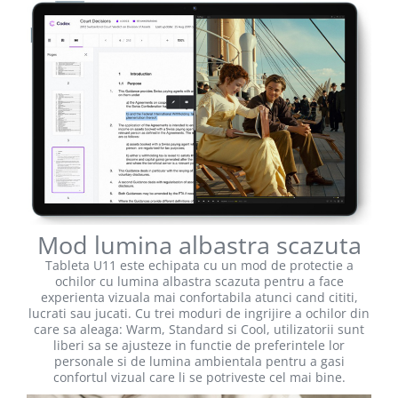
Mod lumina albastra scazuta
Tableta U11 este echipata cu un mod de protectie a
ochilor cu lumina albastra scazuta pentru a face
experienta vizuala mai confortabila atunci cand cititi,
lucrati sau jucati. Cu trei moduri de ingrijire a ochilor din
care sa aleaga: Warm, Standard si Cool, utilizatorii sunt
liberi sa se ajusteze in functie de preferintele lor
personale si de lumina ambientala pentru a gasi
confortul vizual care li se potriveste cel mai bine.