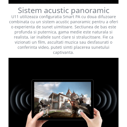
Sistem acustic panoramic
U11 utilizeaza configuratia Smart PA cu doua difuzoare
combinata cu un sistem acustic panoramic pentru a oferi
o experienta de sunet uimitoare. Sectiunea de bas este
profunda si puternica, gama medie este naturala si
realista, iar inaltele sunt clare si stralucitoare. Fie ca
vizionati un film, ascultati muzica sau desfasurati o
conferinta video, puteti simti placerea sunetului
captivanta.