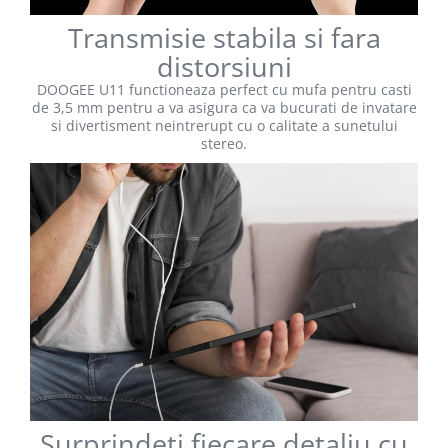
Transmisie stabila si fara
distorsiuni
DOOGEE U11 functioneaza perfect cu mufa pentru casti
de 3,5 mm pentru a va asigura ca va bucurati de invatare
si divertisment neintrerupt cu o calitate a sunetului
stereo.
Surprindeti fiecare detaliu cu