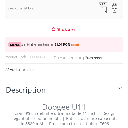
Garanție 24 luni
Stock alert
38,04 RON
Klarna
3 plăți fără dobândă de
Detalii
Product Code:
00002959
Do you need help?
021 9951
Add to wishlist
Description
Doogee U11
Ecran IPS cu definitie ultra-inalta de 11 inchi | Design
elegant al corpului metalic | Baterie de mare capacitate
de 8580 mAh | Procesor octa-core Unisoc T606