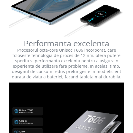
Performanta excelenta
Procesorul octa-core Unisoc T606 incorporat, care
foloseste tehnologia de proces de 12 nm, ofera putere
sporita si performanta excelenta pentru a asigura o
experienta de utilizare fara probleme. In acelasi timp,
designul de consum redus prelungeste in mod eficient
durata de viata a bateriei, facand tableta mai durabila.