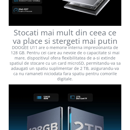
Stocati mai mult din ceea ce
va place si stergeti mai putin
DOOGEE U11 are o memorie interna impresionanta de
128 GB. Pentru cei care au nevoie de o capacitate si mai
mare, dispozitivul ofera flexibilitatea de a-si extinde
spatiul de stocare cu un card microSD, permitandu-va sa
adaugati un spatiu suplimentar de 2 TB, asigurandu-va
ca nu ramaneti niciodata fara spatiu pentru comorile
digitale.