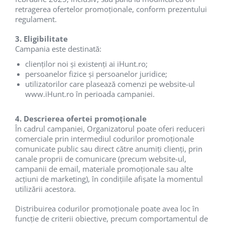
Garden Robots
Blackview Products
retragerea ofertelor promoționale, conform prezentului
Pool Robots
regulament.
Mobile Phones Blackview
Accesorii Consumabile
Tablets Blackview
3. Eligibilitate
Friteuze Aer Cald / Air Fryer
Headphones Blackview
Campania este destinată:
Washing Machines & Dishwashers
Fossibot Products
clienților noi și existenți ai iHunt.ro;
persoanelor fizice și persoanelor juridice;
Dishwashers
Mobile Phones Fossibot
utilizatorilor care plasează comenzi pe website-ul
Washing Machines
Tablets Fossibot
www.iHunt.ro
în perioada campaniei.
Dryers
Oukitel Products
Clothes Dryers
Mobile Phones Oukitel
4. Descrierea ofertei promoționale
În cadrul campaniei, Organizatorul poate oferi reduceri
Lazi frigorifice
Tablets Oukitel
comerciale prin intermediul codurilor promoționale
Trash cans
comunicate public sau direct către anumiți clienți, prin
canale proprii de comunicare (precum website-ul,
campanii de email, materiale promoționale sau alte
acțiuni de marketing), în condițiile afișate la momentul
utilizării acestora.
Distribuirea codurilor promoționale poate avea loc în
funcție de criterii obiective, precum comportamentul de