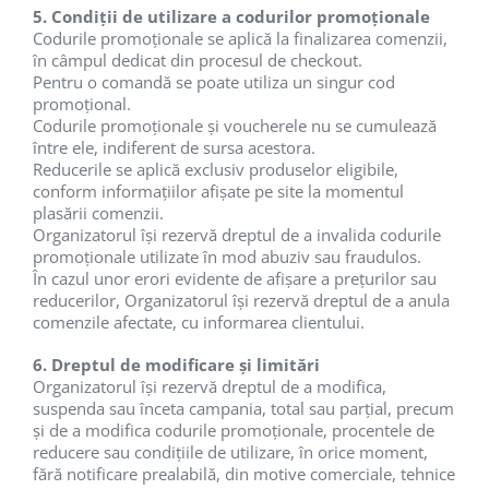
5. Condiții de utilizare a codurilor promoționale
Codurile promoționale se aplică la finalizarea comenzii,
în câmpul dedicat din procesul de checkout.
Pentru o comandă se poate utiliza un singur cod
promoțional.
Codurile promoționale și voucherele nu se cumulează
între ele, indiferent de sursa acestora.
Reducerile se aplică exclusiv produselor eligibile,
conform informațiilor afișate pe site la momentul
plasării comenzii.
Organizatorul își rezervă dreptul de a invalida codurile
promoționale utilizate în mod abuziv sau fraudulos.
În cazul unor erori evidente de afișare a prețurilor sau
reducerilor, Organizatorul își rezervă dreptul de a anula
comenzile afectate, cu informarea clientului.
6. Dreptul de modificare și limitări
Organizatorul își rezervă dreptul de a modifica,
suspenda sau înceta campania, total sau parțial, precum
și de a modifica codurile promoționale, procentele de
reducere sau condițiile de utilizare, în orice moment,
fără notificare prealabilă, din motive comerciale, tehnice