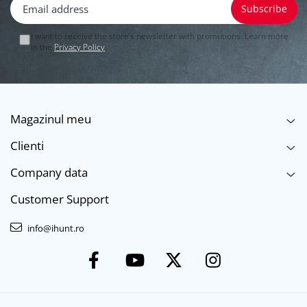
I want to receive the store’s newsletter with promotions. Learn more
in the
Privacy Policy
.
Magazinul meu
Clienti
Company data
Customer Support
info@ihunt.ro