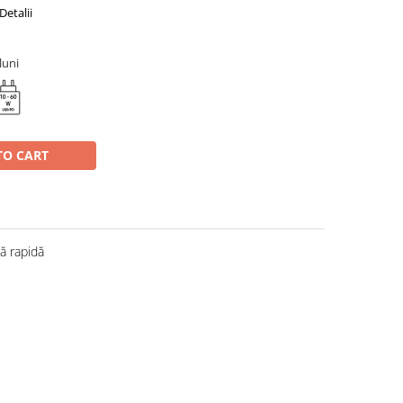
Detalii
luni
TO CART
 rapidă