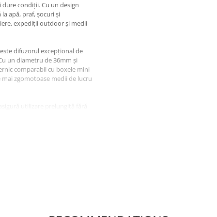
i dure condiții. Cu un design
la apă, praf, șocuri și
ere, expediții outdoor și medii
este difuzorul excepțional de
. Cu un diametru de 36mm și
ternic comparabil cu boxele mini
cele mai zgomotoase medii de lucru
gură utilizare prelungită fără
 Încărcarea rapidă 18W reduce
ilizarea telefonului ca
ta-core la 2.0GHz cu tehnologie
rând multitasking fluid și
insă până la 1TB prin card
focus și camera macro de 5MP
 inclusiv subacvatice. Camera
deo. Funcțiile AI includ emoji-uri