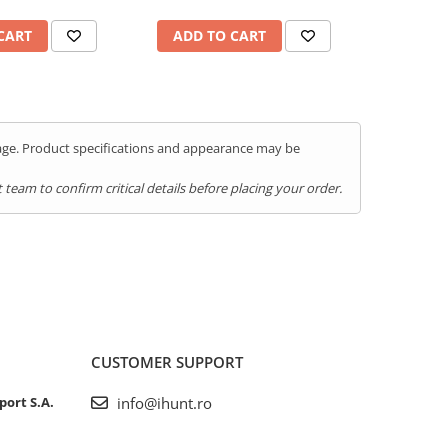
CART
ADD TO CART
ADD 
kage. Product specifications and appearance may be
team to confirm critical details before placing your order.
CUSTOMER SUPPORT
port S.A.
info@ihunt.ro