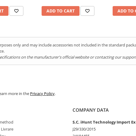
RT
ADD TO CART
ADD TO 
purposes only and may include accessories not included in the standard pac
ce.
ifications on the manufacturer's official website or contacting our support 
Learn more in the
Privacy Policy
.
COMPANY DATA
method
S.C. iHunt Technology Import Ex
 Livrare
J29/330/2015
icy
34184455