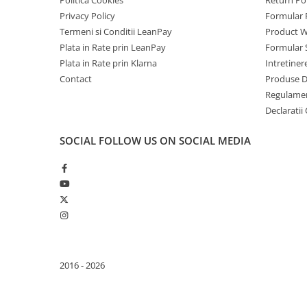
ENERGIE
Privacy Policy
Formular 
Gift Card EV
Termeni si Conditii LeanPay
Product W
STATII DE INCARCARE EV
Plata in Rate prin LeanPay
Formular 
Residential EV Charging Stations
Plata in Rate prin Klarna
Intretiner
Contact
Produse 
Commercial EV Charging Stations
Regulame
for Business
Declaratii
SOCIAL
FOLLOW US ON SOCIAL MEDIA
2016 - 2026