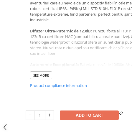
aventurieri care au nevoie de un dispozitiv fiabil în cele ma
Washing Machines & Dishwashers
robust certificat IP68, IP69K și MIL-STD-810H, F101P rezistă 
Dishwashers
temperature extreme, fiind partenerul perfect pentru șanti
industriale.
Washing Machines
Dryers
Difuzor Ultra-Puternic de 123dB:
Punctul forte al F101P 
123dB cu certificare HAC (compatibil cu aparate auditive)
Clothes Dryers
tehnologie waterproof, difuzorul oferă un sunet clar și pu
Lazi frigorifice
stereo. Nu vei rata niciun apel sau notificare, chiar și în 
sau în aer liber.
Trash cans
PERSONAL CARE
Autonomie Excepțională:
Bateria masivă de 10600mAh asi
griji - 816 ore standby, 50 ore convorbiri, 145 ore muzică.
Uscătoare de Păr
semnificativ timpul de încărcare, iar funcția OTG permite ut
SEE MORE
Hair Straighteners
powerbank pentru alte dispozitive.
Product compliance information
SPA
Performanță și Stocare:
Procesor MediaTek Helio P22 oc
de memorie virtuală extinde RAM-ul de la 4GB la 7GB, asigu
CASA, GRADINA SI BRICOLAJ
lansare rapidă a aplicațiilor. Stocarea de 64GB poate fi ext
Sigurante inteligente
microSD.
ADD TO CART
Camere de supraveghere
Sistem Foto Versatil:
Camera principală de 24MP cu auto
Climatizare
permit capturarea de fotografii detaliate în orice condiții,
frontală de 8MP este perfectă pentru selfie-uri și apeluri vi