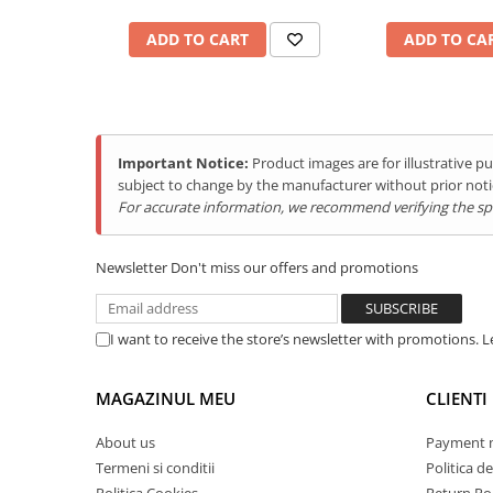
Tablets Doogee
ADD TO CART
ADD TO CA
Hotwav Products
Mobile Phones Hotwav
Unihertz Products
Mobile Phones Unihertz
Important Notice:
Product images are for illustrative 
Tablets Unihertz
subject to change by the manufacturer without prior noti
Blackview Products
For accurate information, we recommend verifying the spec
Mobile Phones Blackview
Tablets Blackview
Newsletter
Don't miss our offers and promotions
Headphones Blackview
Fossibot Products
I want to receive the store’s newsletter with promotions. 
Mobile Phones Fossibot
Tablets Fossibot
MAGAZINUL MEU
CLIENTI
Oukitel Products
About us
Payment 
Mobile Phones Oukitel
Termeni si conditii
Politica de
Tablets Oukitel
Politica Cookies
Return Pol