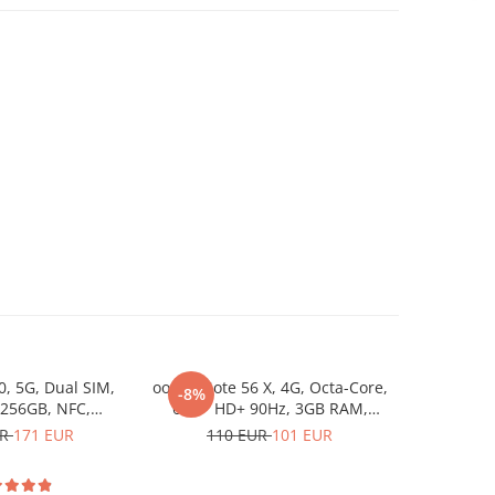
, 5G, Dual SIM,
oogee Note 56 X, 4G, Octa-Core,
Fossibot 
-8%
-6%
 256GB, NFC,
6.56" HD+ 90Hz, 3GB RAM,
Dimensi
500mAh, Android
64GB, 6150mAh, Android 16,
128GB, 
UR
171 EUR
110 EUR
101 EUR
206
, Blue
Gold