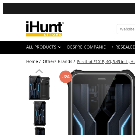
All Products
TELEFOANE & TABLETE IHUNT
Telefoane iHunt
ALL PRODUCTS
DESPRE COMPANIE
⭐ RESEALE
Smartphone
Telefoane Rezistente
Home /
Others Brands /
Fossibot F101P, 4G, 5.45-inch, 
Telefoane Butoane
Bluetooth Speakers
-6%
Casti Audio
Accesorii telefoane
Huse protectie
Smartwatch
Accesorii smartwatch
ELECTROCASNICE
Aparate de Gatit