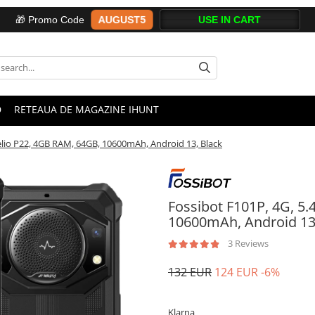
AUGUST5
🎁 Promo Code
D
RETEAUA DE MAGAZINE IHUNT
Helio P22, 4GB RAM, 64GB, 10600mAh, Android 13, Black
Fossibot F101P, 4G, 5.
10600mAh, Android 13
3 Reviews
132 EUR
124 EUR
-6%
Klarna