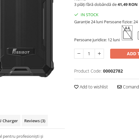
3 plăți fără dobândă de
41,49 RON
IN STOCK
Garanție 24 luni
Persoane fizice: 24 
Persoane juridice: 12 luni
ADD 
Product Code:
00002782
Add to wishlist
Comandă
U Charger
Reviews
(3)
pentru profesioniști și