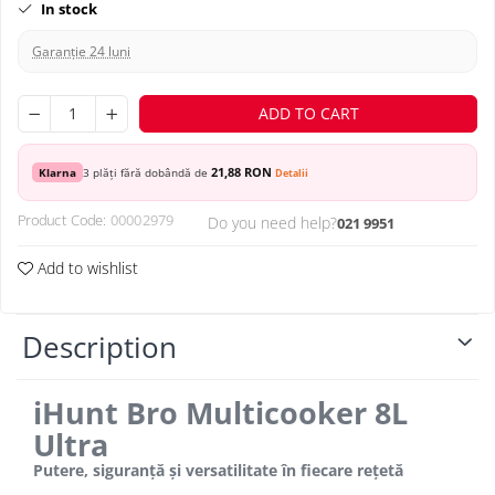
In stock
Garanție 24 luni
ADD TO CART
21,88 RON
Klarna
3 plăți fără dobândă de
Detalii
Product Code:
00002979
Do you need help?
021 9951
Add to wishlist
Description
iHunt Bro Multicooker 8L
Ultra
Putere, siguranță și versatilitate în fiecare rețetă