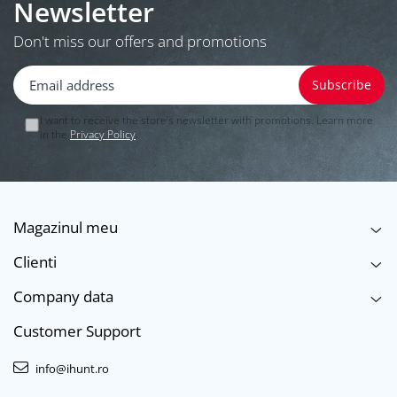
Newsletter
Don't miss our offers and promotions
I want to receive the store’s newsletter with promotions. Learn more
in the
Privacy Policy
.
Magazinul meu
Clienti
Company data
Customer Support
info@ihunt.ro