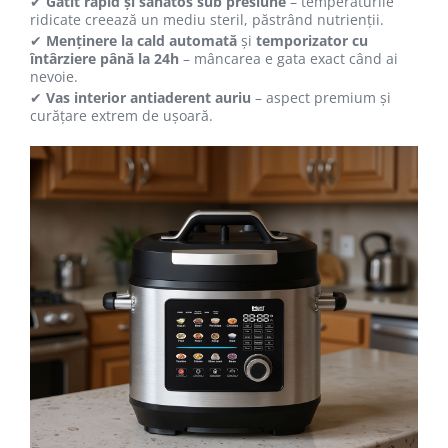
✔
Gătit rapid și sănătos sub presiune
– temperaturile
ridicate creează un mediu steril, păstrând nutrienții.
✔
Menținere la cald automată
și
temporizator cu
întârziere până la 24h
– mâncarea e gata exact când ai
nevoie.
✔
Vas interior antiaderent auriu
– aspect premium și
curățare extrem de ușoară.