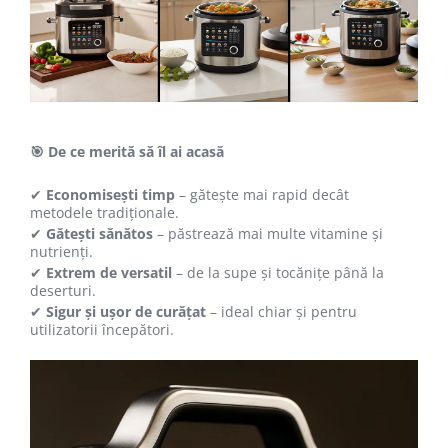
🎯 De ce merită să îl ai acasă
✔
Economisești timp
– gătește mai rapid decât
metodele tradiționale.
✔
Gătești sănătos
– păstrează mai multe vitamine și
nutrienți.
✔
Extrem de versatil
– de la supe și tocănițe până la
deserturi.
✔
Sigur și ușor de curățat
– ideal chiar și pentru
utilizatorii începători.