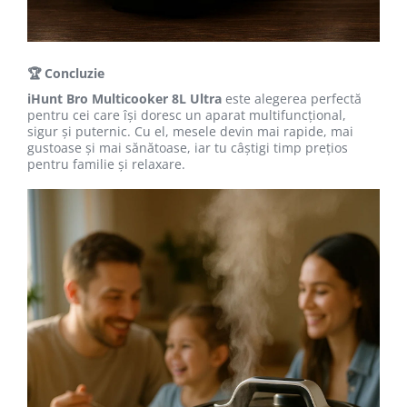
🏆 Concluzie
iHunt Bro Multicooker 8L Ultra
este alegerea perfectă
pentru cei care își doresc un aparat multifuncțional,
sigur și puternic. Cu el, mesele devin mai rapide, mai
gustoase și mai sănătoase, iar tu câștigi timp prețios
pentru familie și relaxare.