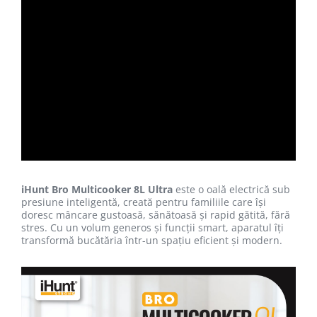
iHunt Bro Multicooker 8L Ultra
este o oală electrică sub
presiune inteligentă, creată pentru familiile care își
doresc mâncare gustoasă, sănătoasă și rapid gătită, fără
stres. Cu un volum generos și funcții smart, aparatul îți
transformă bucătăria într-un spațiu eficient și modern.