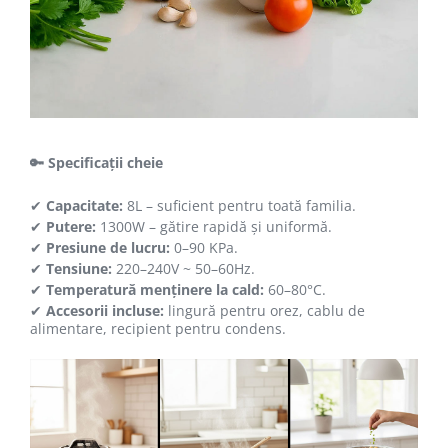
🔑 Specificații cheie
✔
Capacitate:
8L – suficient pentru toată familia.
✔
Putere:
1300W – gătire rapidă și uniformă.
✔
Presiune de lucru:
0–90 KPa.
✔
Tensiune:
220–240V ~ 50–60Hz.
✔
Temperatură menținere la cald:
60–80°C.
✔
Accesorii incluse:
lingură pentru orez, cablu de
alimentare, recipient pentru condens.