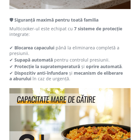
🛡 Siguranță maximă pentru toată familia
Multicooker-ul este echipat cu
7 sisteme de protecție
integrate:
✔
Blocarea capacului
până la eliminarea completă a
presiunii.
✔
Supapă automată
pentru controlul presiunii.
✔
Protecție la supratemperatură
și
oprire automată
.
✔
Dispozitiv anti-înfundare
și
mecanism de eliberare
a aburului
în caz de urgență.