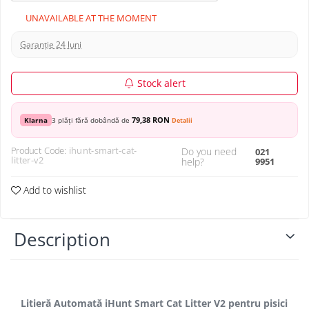
UNAVAILABLE AT THE MOMENT
Garanție 24 luni
Stock alert
79,38 RON
Klarna
3 plăți fără dobândă de
Detalii
Product Code:
ihunt-smart-cat-
Do you need
021
litter-v2
help?
9951
Add to wishlist
Description
Litieră Automată iHunt Smart Cat Litter V2 pentru pisici