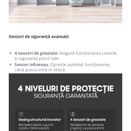
Senzori de siguranță avansați:
4 senzori de greutate:
Asigură funcționarea corectă
și siguranța pisicii tale.
Senzor infraroșu:
Oprește automat funcționarea
când pisica intră în litieră.