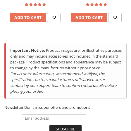
Tablets Doogee
Hotwav Products
ADD TO CART
ADD TO CART
Mobile Phones Hotwav
Unihertz Products
Mobile Phones Unihertz
Excelează în arta de a combate mirosurile neplăcute, fiind capabil
Tablets Unihertz
să blocheze sursa lor, să asimileze moleculele responsabile și să
Important Notice:
Product images are for illustrative purposes
Blackview Products
elimine eficient orice urmă de miros neplăcut. Mai mult decât un
only and may include accessories not included in the standard
simplu sterilizator, acest dispozitiv avansat emană un parfum
package. Product specifications and appearance may be subject
Mobile Phones Blackview
fresh și revigorant, transformând purtarea fiecărui pantof într-o
to change by the manufacturer without prior notice.
Tablets Blackview
experiență plăcută, proaspătă și complet igienizată. Tu cu ce te
For accurate information, we recommend verifying the
încalți astăzi?
Headphones Blackview
specifications on the manufacturer's official website or
Fossibot Products
contacting our support team to confirm critical details before
placing your order.
Mobile Phones Fossibot
Tablets Fossibot
Newsletter
Don't miss our offers and promotions
Oukitel Products
Mobile Phones Oukitel
Tablets Oukitel