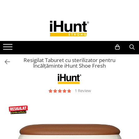
All Products
TELEFOANE & TABLETE IHUNT
Telefoane iHunt
Smartphone
Telefoane Rezistente
Resigilat Taburet cu sterilizator pentru
încălțăminte iHunt Shoe Fresh
Telefoane Butoane
Bluetooth Speakers
Casti Audio
1 Review
Accesorii telefoane
Huse protectie
Smartwatch
Accesorii smartwatch
ELECTROCASNICE
Aparate de Gatit