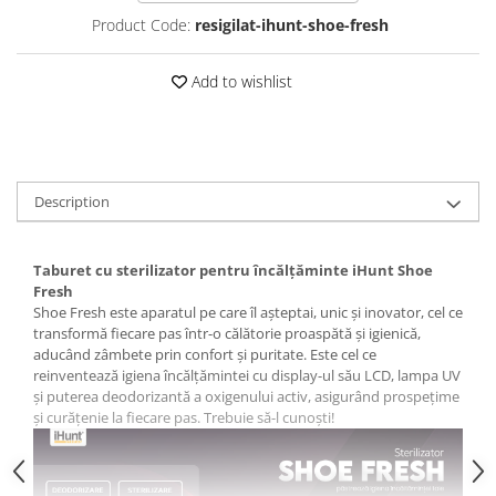
Washing Machines & Dishwashers
Product Code:
resigilat-ihunt-shoe-fresh
Dishwashers
Washing Machines
Add to wishlist
Dryers
Clothes Dryers
Lazi frigorifice
Description
Trash cans
PERSONAL CARE
Uscătoare de Păr
Taburet cu sterilizator pentru încălțăminte iHunt Shoe
Fresh
Hair Straighteners
Shoe Fresh este aparatul pe care îl așteptai, unic și inovator, cel ce
transformă fiecare pas într-o călătorie proaspătă și igienică,
SPA
aducând zâmbete prin confort și puritate. Este cel ce
CASA, GRADINA SI BRICOLAJ
reinventează igiena încălțămintei cu display-ul său LCD, lampa UV
și puterea deodorizantă a oxigenului activ, asigurând prospețime
Sigurante inteligente
și curățenie la fiecare pas. Trebuie să-l cunoști!
Camere de supraveghere
Climatizare