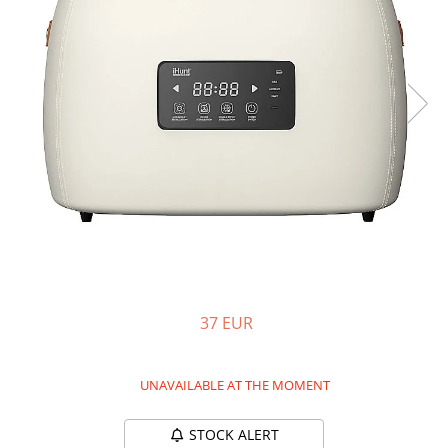
Pressure Cooker
Slow Cooker
Grill
Steam Cooker
Juicer
Dehydrator
Blender
Cofee machines
Stick Vacuum Cleaners
Cleaning Robots
Robot Vacuums
37 EUR
Window Cleaning Robots
Garden Robots
Pool Robots
UNAVAILABLE AT THE MOMENT
Accesorii Consumabile
Friteuze Aer Cald / Air Fryer
STOCK ALERT