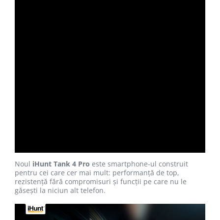
Noul
iHunt Tank 4 Pro
este smartphone-ul construit
pentru cei care cer mai mult: performanță de top,
rezistență fără compromisuri și funcții pe care nu le
găsești la niciun alt telefon.