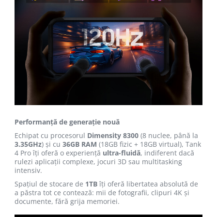
Performanță de generație nouă
Echipat cu procesorul
Dimensity 8300
(8 nuclee, până la
3.35GHz
) și cu
36GB RAM
(18GB fizic + 18GB virtual), Tank
4 Pro îți oferă o experiență
ultra-fluidă
, indiferent dacă
rulezi aplicații complexe, jocuri 3D sau multitasking
intensiv.
Spațiul de stocare de
1TB
îți oferă libertatea absolută de
a păstra tot ce contează: mii de fotografii, clipuri 4K și
documente, fără grija memoriei.