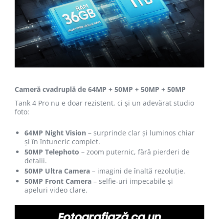
Cameră cvadruplă de 64MP + 50MP + 50MP + 50MP
Tank 4 Pro nu e doar rezistent, ci și un adevărat studio
foto:
64MP Night Vision
– surprinde clar și luminos chiar
și în întuneric complet.
50MP Telephoto
– zoom puternic, fără pierderi de
detalii.
50MP Ultra Camera
– imagini de înaltă rezoluție.
50MP Front Camera
– selfie-uri impecabile și
apeluri video clare.