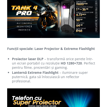
Funcții speciale: Laser Projector & Extreme Flashlight
Proiector laser DLP
– transformă orice perete într-
un ecran portabil cu rezoluție
HD 1280×720
. Perfect
pentru filme, prezentări și gaming.
Lanternă Extreme Flashlight
– iluminare super
puternică, gata să înlocuiască un reflector
profesional.