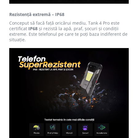
Rezistență extremă – IP68
Conceput să facă față oricărui mediu, Tank 4 Pro este
certificat
IP68
și rezistă la apă, praf, șocuri și condiții
extreme. Este telefonul pe care te poți baza indiferent de
situație.