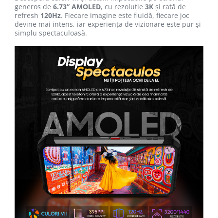
generos de
6.73” AMOLED
, cu rezoluție
3K
și rată de
refresh
120Hz
. Fiecare imagine este fluidă, fiecare joc
devine mai intens, iar experiența de vizionare este pur și
simplu spectaculoasă.