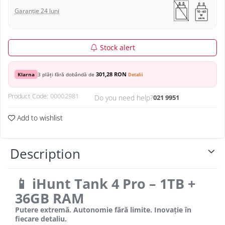
Garanție 24 luni
Stock alert
301,28 RON
Klarna
3 plăți fără dobândă de
Detalii
Product Code:
00002981
Do you need help?
021 9951
Add to wishlist
Description
📱 iHunt Tank 4 Pro – 1TB +
36GB RAM
Putere extremă. Autonomie fără limite. Inovație în
fiecare detaliu.