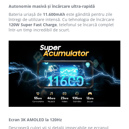
Autonomie masivă și încărcare ultra-rapidă
Bateria uriașă de
11.600mAh
este gândită pentru zile
întregi de utilizare intensă. Cu tehnologia de încărcare
120W Super Fast Charge
, telefonul se încarcă complet
într-un timp incredibil de scurt.
Ecran 3K AMOLED la 120Hz
Descoperă culori vii și detalii impecabile pe ecranul