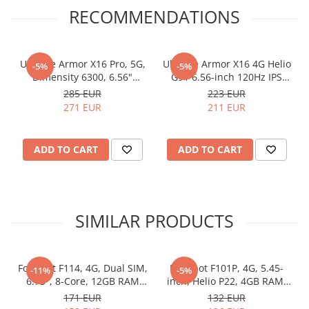
neclintită.
RECOMMENDATIONS
Ulefone Armor X16 Pro, 5G,
Ulefone Armor X16 4G Helio
-5%
-5%
Dimensity 6300, 6.56"
G91 6.56-inch 120Hz IPS
120Hz, 8GB RAM, 256GB,
6GB RAM/128GB NFC
285 EUR
223 EUR
10360mAh, NFC, Android
10360mAh IP68/IP69K
271 EUR
211 EUR
15, Black
Android 15 Wasteland
Shadow
ADD TO CART
ADD TO CART
SIMILAR PRODUCTS
Design Ergonomic Battle-
Ready - Grip Sigur și Texturi
Fossibot F114, 4G, Dual SIM,
Fossibot F101P, 4G, 5.45-
-11%
-5%
6.75", 8-Core, 12GB RAM
inch, Helio P22, 4GB RAM,
Tactile
(4GB + 8GB), 128GB, NFC,
64GB, 10600mAh, Android
171 EUR
132 EUR
RGB, Android 15
13, Red