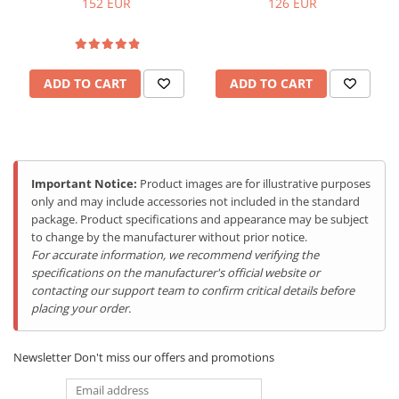
152 EUR
126 EUR
Liniile crude și textura solidă a Armor X16 Pro injectează o
vitalitate puternică, post-apocaliptică direct în mâinile tale.
Marginile ascuțite definite, ca plăcile de armură uzate în luptă,
oferă o prindere sigură și subliniază un caracter dur, fără
ADD TO CART
ADD TO CART
compromisuri. Inspirat din peisajul desolat, designul ergonomic
asigură confort chiar și în utilizare prelungită. Greutate de 394.5g
perfect echilibrată pentru dimensiuni de 173.78 x 83.4 x 17.95 mm
- suficient de compact pentru buzunarul jachetei, dar suficient de
robust pentru cele mai dure provocări.
Important Notice:
Product images are for illustrative purposes
only and may include accessories not included in the standard
package. Product specifications and appearance may be subject
to change by the manufacturer without prior notice.
For accurate information, we recommend verifying the
specifications on the manufacturer's official website or
contacting our support team to confirm critical details before
placing your order.
Newsletter
Don't miss our offers and promotions