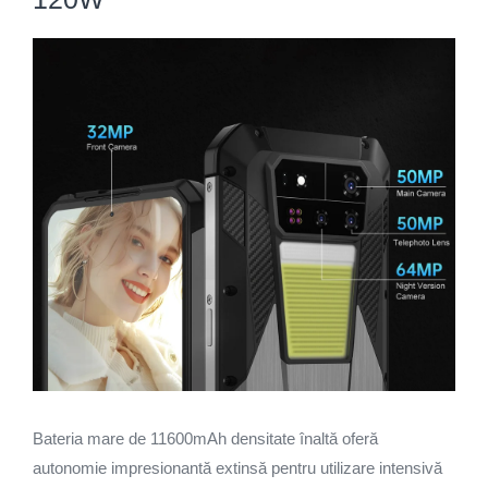
Bateria mare de 11600mAh densitate înaltă oferă
autonomie impresionantă extinsă pentru utilizare intensivă