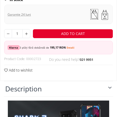
Garanție 24 luni
ADD TO CART
195,17 RON
Klarna
3 plăți fără dobândă de
Detalii
Product Code:
00002723
Do you need help?
021 9951
Add to wishlist
Description