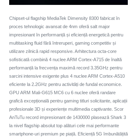
Chipset-ul flagship MediaTek Dimensity 8300 fabricat în
proces tehnologic avansat de 4nm oferă salt major
impresionant în performanță și eficiență energetică pentru
multitasking fluid fără întreruperi, gaming competitiv și
utilizare zilnică rapid responsive. Arhitectura octa-core
sofisticată combină 4 nuclee ARM Cortex-A715 de înaltă
performanță la frecvența maximă record 3.35GHz pentru
sarcini intensive exigente plus 4 nuclee ARM Cortex-A510
eficiente la 2.2GHz pentru activități de fundal economice.
GPU ARM Mali-G615 MC6 cu 6 nuclee oferă randare
grafică excepțională pentru gaming titluri solicitante, aplicații
profesionale 3D și experiențe multimedia captivante. Scor
AnTuTu record impresionant de 1430000 plasează Shark 3
la nivel flagship absolut top alături cele mai performante
smartphone-uri premium pe piață. Eficiență 5G îmbunătățită