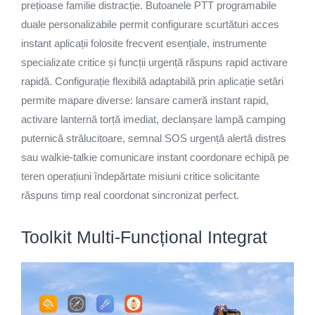
prețioase familie distracție. Butoanele PTT programabile
duale personalizabile permit configurare scurtături acces
instant aplicații folosite frecvent esențiale, instrumente
specializate critice și funcții urgență răspuns rapid activare
rapidă. Configurație flexibilă adaptabilă prin aplicație setări
permite mapare diverse: lansare cameră instant rapid,
activare lanternă torță imediat, declanșare lampă camping
puternică strălucitoare, semnal SOS urgență alertă distres
sau walkie-talkie comunicare instant coordonare echipă pe
teren operațiuni îndepărtate misiuni critice solicitante
răspuns timp real coordonat sincronizat perfect.
Toolkit Multi-Funcțional Integrat