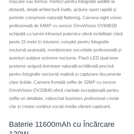
mișcare sau tremur. Perfect pentru fotografie wildlife la
distanță, detalii arhitectură înalte, acțiune sport rapidă și
portrete compresie naturală flattering. Camera night vision
profesională de 64MP cu senzor OmniVision OV64B1B
echipată cu lumini infraroșii puternice oferă vizibilitate clară
peste 15 metri în întuneric complet pentru fotografie
nocturnă avansată, monitorizare securitate profesională și
aventuri outdoor extreme nocturne. Flash LED dual-tone
posterior asigură iluminare naturală echilibrată precisă
pentru fotografie nocturnă realistă și capturare documente
clare lizibile. Camera frontală selfie de 32MP cu senzor
OmniVision OV32B40 oferă claritate excepțională pentru
selfie-uri detaliate, videochat business profesional cristal-
clar și creare conținut social media vibrant captivant.
Baterie 11600mAh cu Încărcare
120W