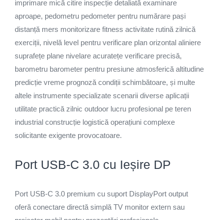
imprimare mică citire inspecție detaliată examinare
aproape, pedometru pedometer pentru numărare pași
distanță mers monitorizare fitness activitate rutină zilnică
exerciții, nivelă level pentru verificare plan orizontal aliniere
suprafețe plane nivelare acuratețe verificare precisă,
barometru barometer pentru presiune atmosferică altitudine
predicție vreme prognoză condiții schimbătoare, și multe
altele instrumente specializate scenarii diverse aplicații
utilitate practică zilnic outdoor lucru profesional pe teren
industrial construcție logistică operațiuni complexe
solicitante exigente provocatoare.
Port USB-C 3.0 cu Ieșire DP
Port USB-C 3.0 premium cu suport DisplayPort output
oferă conectare directă simplă TV monitor extern sau