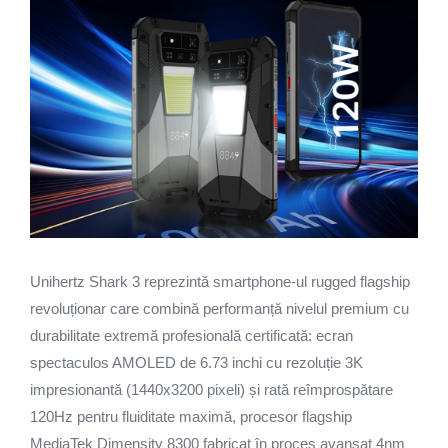
Unihertz Shark 3 reprezintă smartphone-ul rugged flagship
revoluționar care combină performanță nivelul premium cu
durabilitate extremă profesională certificată: ecran
spectaculos AMOLED de 6.73 inchi cu rezoluție 3K
impresionantă (1440x3200 pixeli) și rată reîmprospătare
120Hz pentru fluiditate maximă, procesor flagship
MediaTek Dimensity 8300 fabricat în proces avansat 4nm