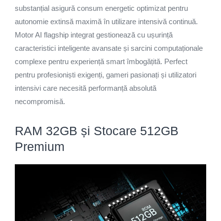
substanțial asigură consum energetic optimizat pentru
autonomie extinsă maximă în utilizare intensivă continuă.
Motor AI flagship integrat gestionează cu ușurință
caracteristici inteligente avansate și sarcini computaționale
complexe pentru experiență smart îmbogățită. Perfect
pentru profesioniști exigenți, gameri pasionați și utilizatori
intensivi care necesită performanță absolută
necompromisă.
RAM 32GB și Stocare 512GB
Premium