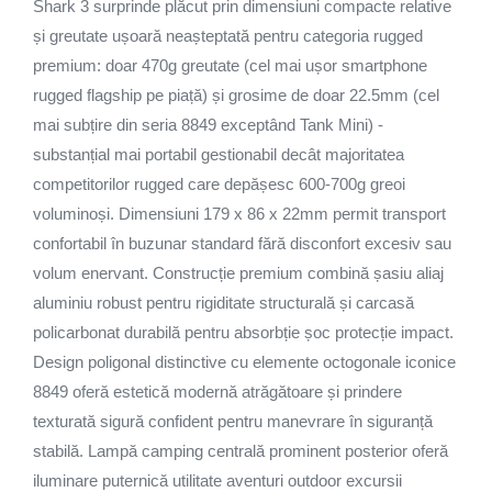
Shark 3 surprinde plăcut prin dimensiuni compacte relative
și greutate ușoară neașteptată pentru categoria rugged
premium: doar 470g greutate (cel mai ușor smartphone
rugged flagship pe piață) și grosime de doar 22.5mm (cel
mai subțire din seria 8849 exceptând Tank Mini) -
substanțial mai portabil gestionabil decât majoritatea
competitorilor rugged care depășesc 600-700g greoi
voluminoși. Dimensiuni 179 x 86 x 22mm permit transport
confortabil în buzunar standard fără disconfort excesiv sau
volum enervant. Construcție premium combină șasiu aliaj
aluminiu robust pentru rigiditate structurală și carcasă
policarbonat durabilă pentru absorbție șoc protecție impact.
Design poligonal distinctive cu elemente octogonale iconice
8849 oferă estetică modernă atrăgătoare și prindere
texturată sigură confident pentru manevrare în siguranță
stabilă. Lampă camping centrală prominent posterior oferă
iluminare puternică utilitate aventuri outdoor excursii