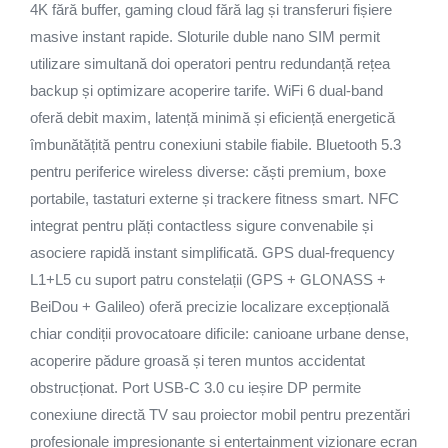
4K fără buffer, gaming cloud fără lag și transferuri fișiere
masive instant rapide. Sloturile duble nano SIM permit
utilizare simultană doi operatori pentru redundanță rețea
backup și optimizare acoperire tarife. WiFi 6 dual-band
oferă debit maxim, latență minimă și eficiență energetică
îmbunătățită pentru conexiuni stabile fiabile. Bluetooth 5.3
pentru periferice wireless diverse: căști premium, boxe
portabile, tastaturi externe și trackere fitness smart. NFC
integrat pentru plăți contactless sigure convenabile și
asociere rapidă instant simplificată. GPS dual-frequency
L1+L5 cu suport patru constelații (GPS + GLONASS +
BeiDou + Galileo) oferă precizie localizare excepțională
chiar condiții provocatoare dificile: canioane urbane dense,
acoperire pădure groasă și teren muntos accidentat
obstrucționat. Port USB-C 3.0 cu ieșire DP permite
conexiune directă TV sau proiector mobil pentru prezentări
profesionale impresionante și entertainment vizionare ecran