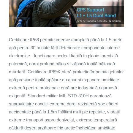
Certificare IP68 permite imersie completă până la 1.5 metri
apă pentru 30 minute fără deteriorare componente interne
electronice - funcționare perfect fiabilă în ploaie torențială
puternică, noroi profund bălos și zăpadă topită băltoacă
murdară. Certificare IP69K oferă protecție împotriva jeturilor
apă presiune înaltă spălare cu abur și expunere umiditate
extremă pentru protocoale curățare industrială riguroasă
exigentă. Standard militar MIL-STD-810H garantează
supraviețuire condiții extreme dure: rezistență șoc căderi
accidentale până la 1.5m înălțimi multiple repetate, vibrații
extreme transport aspru denivelat, extreme temperatură
căldură deșert arzătoare frig arctic înghețător, umiditate