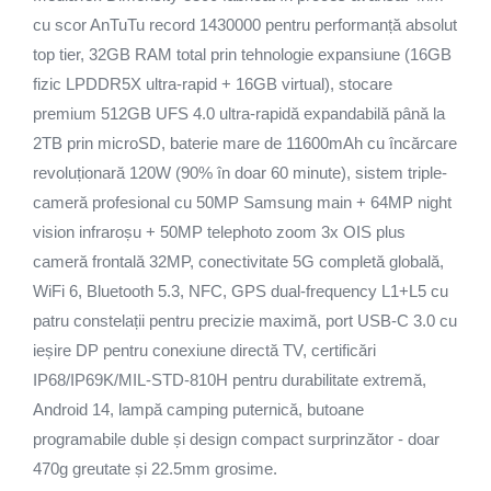
cu scor AnTuTu record 1430000 pentru performanță absolut
top tier, 32GB RAM total prin tehnologie expansiune (16GB
fizic LPDDR5X ultra-rapid + 16GB virtual), stocare
premium 512GB UFS 4.0 ultra-rapidă expandabilă până la
2TB prin microSD, baterie mare de 11600mAh cu încărcare
revoluționară 120W (90% în doar 60 minute), sistem triple-
cameră profesional cu 50MP Samsung main + 64MP night
vision infraroșu + 50MP telephoto zoom 3x OIS plus
cameră frontală 32MP, conectivitate 5G completă globală,
WiFi 6, Bluetooth 5.3, NFC, GPS dual-frequency L1+L5 cu
patru constelații pentru precizie maximă, port USB-C 3.0 cu
ieșire DP pentru conexiune directă TV, certificări
IP68/IP69K/MIL-STD-810H pentru durabilitate extremă,
Android 14, lampă camping puternică, butoane
programabile duble și design compact surprinzător - doar
470g greutate și 22.5mm grosime.