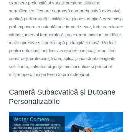
expunere prelungită și variații presiune altitudine
semnificative. Testare riguroasă comprehensivă extensivă
verifică performanță fiabilitate în: ploaie torențială grea, nisip
praf expunere constantă, șoc impact sever, forțe accelerare
intense, interval temperatură larg extrem, niveluri umiditate
înalte opresive și imersie apă prelungită extinsă. Perfect
pentru entuziaști outdoor aventurieri pasionați, muncitori
construcții profesioniști duri, aplicații industriale exigente
solicitante, salvatori urgențe misiuni critice și personal
militar operațiuni pe teren aspru îndepărtat.
Cameră Subacvatică și Butoane
Personalizabile