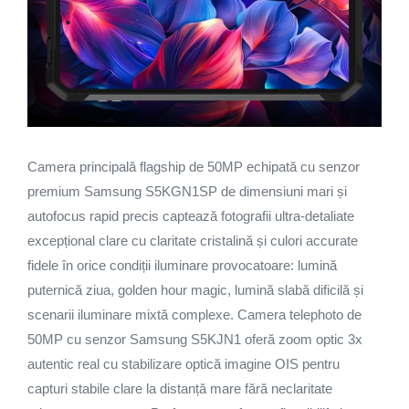
Camera principală flagship de 50MP echipată cu senzor
premium Samsung S5KGN1SP de dimensiuni mari și
autofocus rapid precis captează fotografii ultra-detaliate
excepțional clare cu claritate cristalină și culori accurate
fidele în orice condiții iluminare provocatoare: lumină
puternică ziua, golden hour magic, lumină slabă dificilă și
scenarii iluminare mixtă complexe. Camera telephoto de
50MP cu senzor Samsung S5KJN1 oferă zoom optic 3x
autentic real cu stabilizare optică imagine OIS pentru
capturi stabile clare la distanță mare fără neclaritate