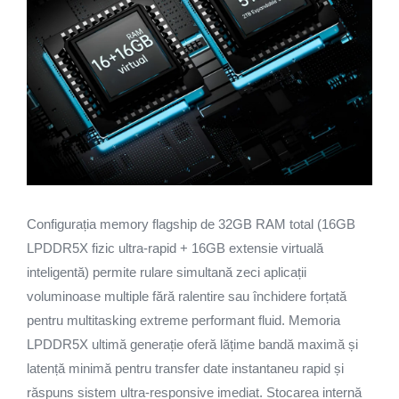
Configurația memory flagship de 32GB RAM total (16GB
LPDDR5X fizic ultra-rapid + 16GB extensie virtuală
inteligentă) permite rulare simultană zeci aplicații
voluminoase multiple fără ralentire sau închidere forțată
pentru multitasking extreme performant fluid. Memoria
LPDDR5X ultimă generație oferă lățime bandă maximă și
latență minimă pentru transfer date instantaneu rapid și
răspuns sistem ultra-responsive imediat. Stocarea internă