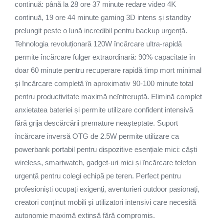
continuă: până la 28 ore 37 minute redare video 4K
continuă, 19 ore 44 minute gaming 3D intens și standby
prelungit peste o lună incredibil pentru backup urgență.
Tehnologia revoluționară 120W încărcare ultra-rapidă
permite încărcare fulger extraordinară: 90% capacitate în
doar 60 minute pentru recuperare rapidă timp mort minimal
și încărcare completă în aproximativ 90-100 minute total
pentru productivitate maximă neîntreruptă. Elimină complet
anxietatea bateriei și permite utilizare confident intensivă
fără grija descărcării premature neașteptate. Suport
încărcare inversă OTG de 2.5W permite utilizare ca
powerbank portabil pentru dispozitive esențiale mici: căști
wireless, smartwatch, gadget-uri mici și încărcare telefon
urgență pentru colegi echipă pe teren. Perfect pentru
profesioniști ocupați exigenți, aventurieri outdoor pasionați,
creatori conținut mobili și utilizatori intensivi care necesită
autonomie maximă extinsă fără compromis.