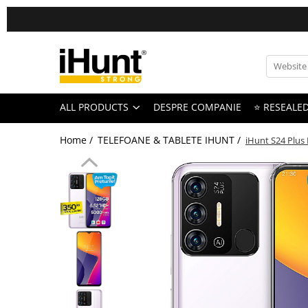
All Products
TELEFOANE & TABLETE IHUNT
Telefoane iHunt
ALL PRODUCTS
DESPRE COMPANIE
⭐ RESEALE
Smartphone
Telefoane Rezistente
Home /
TELEFOANE & TABLETE IHUNT /
iHunt S24 Plus
Telefoane Butoane
Bluetooth Speakers
Casti Audio
Accesorii telefoane
Huse protectie
Smartwatch
Accesorii smartwatch
ELECTROCASNICE
Aparate de Gatit