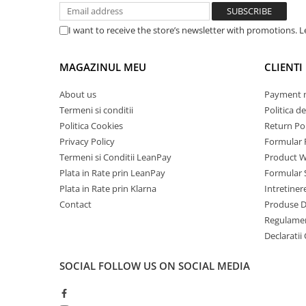
Tablets Doogee
Hotwav Products
I want to receive the store’s newsletter with promotions. 
Mobile Phones Hotwav
MAGAZINUL MEU
CLIENTI
Unihertz Products
Mobile Phones Unihertz
About us
Payment 
Tablets Unihertz
Termeni si conditii
Politica de
Blackview Products
Politica Cookies
Return Pol
Privacy Policy
Formular 
Mobile Phones Blackview
Descoperă adevărata forță a tehnologiei, trebuie să o faci! 
Termeni si Conditii LeanPay
Product W
Tablets Blackview
echipat cu un procesor Octa Core și o frecvență de 1.6GHz
Plata in Rate prin LeanPay
Formular 
spațiu de stocare, adică este pregătit să îți ofere o experienț
Headphones Blackview
Plata in Rate prin Klarna
Intretiner
aici! Cu posibilitatea de extindere a memoriei prin card Mi
Fossibot Products
să instalezi tot ce îți dorești. Fie că joci cele mai noi titluri 
Contact
Produse 
preferate, ecranul oferă imagini clare și vibrante. Ești pregă
Mobile Phones Fossibot
Regulame
Declaratii
Tablets Fossibot
Oukitel Products
SOCIAL
FOLLOW US ON SOCIAL MEDIA
Mobile Phones Oukitel
Tablets Oukitel