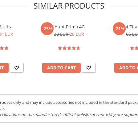
SIMILAR PRODUCTS
6 Ultra
iHunt Primo 4G
iHunt Tita
-25%
-21%
94 EUR
38 EUR
28 EUR
66 E
RT
ADD TO CART
ADD TO 
NG
;
eganta premium, având un design ce
o calitate fotografică superioară,
purposes only and may include accessories not included in the standard pac
finamentului. Să fie poate cea mai
ce.
ncerci!
ifications on the manufacturer's official website or contacting our support 