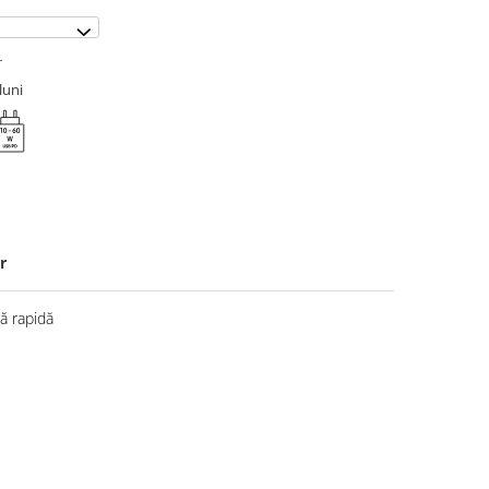
T
luni
r
 rapidă