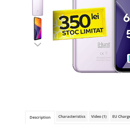
Pressure Cooker
Slow Cooker
Grill
Steam Cooker
Juicer
Dehydrator
Blender
Cofee machines
Stick Vacuum Cleaners
Cleaning Robots
Robot Vacuums
Window Cleaning Robots
Garden Robots
Pool Robots
Characteristics
Video
(1)
EU Charg
Description
Accesorii Consumabile
Friteuze Aer Cald / Air Fryer