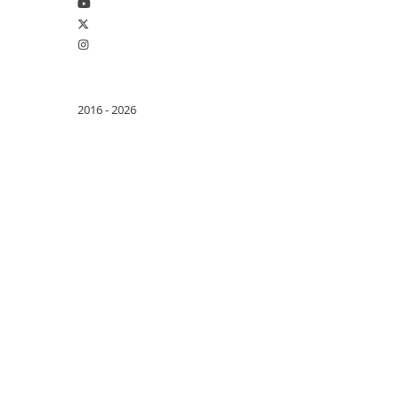
ENERGIE
Gift Card EV
STATII DE INCARCARE EV
Residential EV Charging Stations
Commercial EV Charging Stations
2016 - 2026
for Business