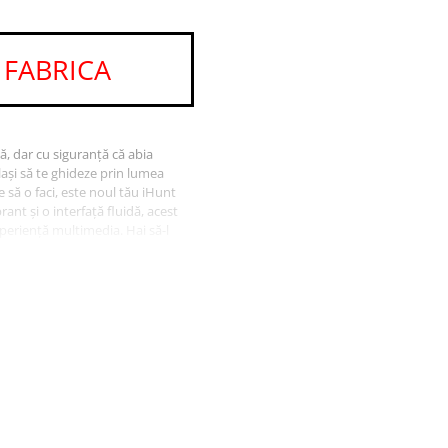
 FABRICA
ă, dar cu siguranță că abia
-l lași să te ghideze prin lumea
e să o faci, este noul tău iHunt
ant și o interfață fluidă, acest
xperiență multimedia. Hai să-l
ună, performanțe și un Android