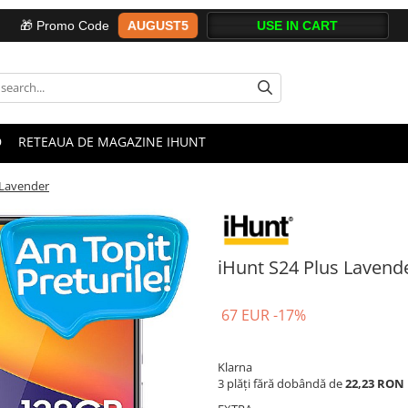
AUGUST5
🎁 Promo Code
D
RETEAUA DE MAGAZINE IHUNT
 Lavender
iHunt S24 Plus Lavend
67 EUR
-17%
Klarna
3 plăți fără dobândă de
22,23 RON