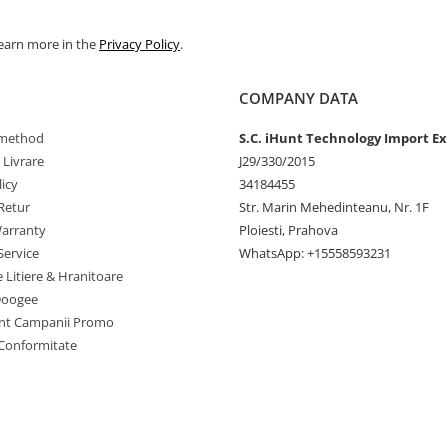
Learn more in the
Privacy Policy
.
COMPANY DATA
method
S.C. iHunt Technology Import Ex
 Livrare
J29/330/2015
icy
34184455
Retur
Str. Marin Mehedinteanu, Nr. 1F
Află că noul tău telefon este
arranty
Ploiesti, Prahova
, alături de 4GB RAM și 128GB
Service
WhatsApp: +15558593231
ă fluidă și rapidă. Și nu te opri
e Litiere & Hranitoare
croSD până la 512GB, ai libertatea
sau te bucuri de clipurile tale
Doogee
tit să te lași impresionat?
nt Campanii Promo
 Conformitate