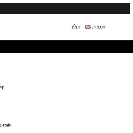
0
EN/
EUR
er
Detalii