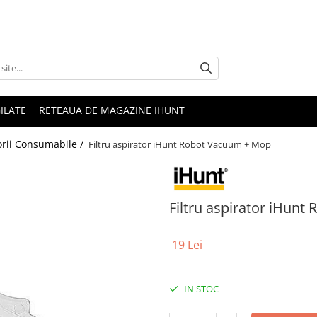
ILATE
RETEAUA DE MAGAZINE IHUNT
orii Consumabile /
Filtru aspirator iHunt Robot Vacuum + Mop
Filtru aspirator iHun
19 Lei
IN STOC