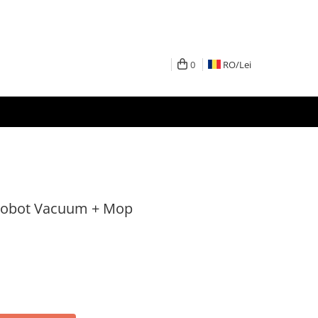
0
RO/
Lei
t Robot Vacuum + Mop