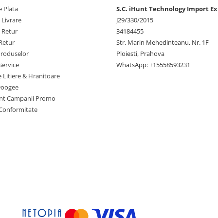
 Plata
S.C. iHunt Technology Import Ex
 Livrare
J29/330/2015
e Retur
34184455
Retur
Str. Marin Mehedinteanu, Nr. 1F
Produselor
Ploiesti, Prahova
Service
WhatsApp: +15558593231
e Litiere & Hranitoare
Doogee
nt Campanii Promo
 Conformitate