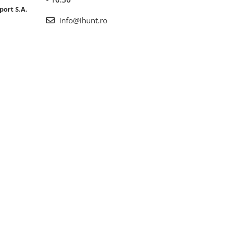
port S.A.
info@ihunt.ro