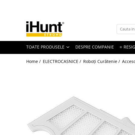
Toate Produsele
TELEFOANE & TABLETE IHUNT
Telefoane iHunt
TOATE PRODUSELE
DESPRE COMPANIE
⭐ RESIG
Smartphone
Telefoane Rezistente
Home /
ELECTROCASNICE /
Roboți Curătenie /
Acces
Telefoane Butoane
Boxe Portabile
Casti Audio
Accesorii telefoane
Huse protectie
Smartwatch
Accesorii smartwatch
ELECTROCASNICE
Aparate de Gătit