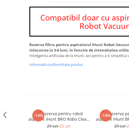
Roboți Gradină
Roboți Piscină
Compatibil doar cu aspi
Accesorii Consumabile
Robot Vacuu
Uscătoare
Uscătoare Haine
Lăzi Frigorifice
Rezerva filtru pentru aspiratorul iHunt Robot Vacu
inlocuirea la 3-6 luni, in functie de intensitatea utiliza
Coșuri de gunoi
Inteligenta artificiala de la iHunt: aici pentru a-ti simplifica 
INGRIJIRE PERSONALA
Informatii conformitate produs
Uscătoare de Păr
Plăci de Îndreptat Părul
SPA
CASA, GRADINA SI BRICOLAJ
Sigurante inteligente
Camere de supraveghere
Sac rezerva pentru robot
Sac rezerva p
-14%
-14%
aspirare iHunt BRO Robo Clean
aspirare iHunt 
Climatizare
V6 AutoBase
V9
29 Lei
25 Lei
29 Lei
2