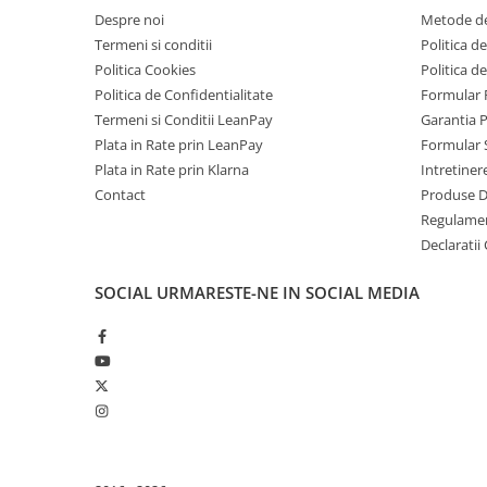
Telefoane Mobile Doogee
Despre noi
Metode de
Tablete Doogee
Termeni si conditii
Politica de
Politica Cookies
Politica d
Produse Hotwav
Politica de Confidentialitate
Formular 
Telefoane Mobile Hotwav
Termeni si Conditii LeanPay
Garantia 
Produse Unihertz
Plata in Rate prin LeanPay
Formular 
Telefoane Mobile Unihertz
Plata in Rate prin Klarna
Intretiner
Contact
Produse 
Tablete Unihertz
Regulame
Produse Blackview
Declaratii
Telefoane Mobile Blackview
Tablete Blackview
SOCIAL
URMARESTE-NE IN SOCIAL MEDIA
Casti Audio Blackview
Produse Fossibot
Telefoane Mobile Fossibot
Tablete Fossibot
Produse Oukitel
Telefoane Mobile Oukitel