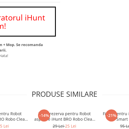
ratorul iHunt
m!
um + Mop. Se recomanda
rii.
viata!
PRODUSE SIMILARE
entru Robot
Filtru rezerva pentru Robot
Filtru pentru 
-14%
-21%
BRO Robo Clean
aspirare iHunt BRO Robo Clean
Smart 
V9
5 Lei
29 Lei
25 Lei
95 L