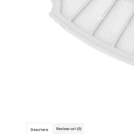
Oală sub Presiune
Slow Cooker
Grătar Grill
Gătit cu Aburi
Storcător
Deshidratoare
Blender
Aparate de Cafea
Aspiratoare Verticale
Friteuze Aer Cald / Air Fryer
Mașini de Spălat
Mașini de Spălat Vase
Mașini de Spălat Rufe
Roboți Curătenie
Roboți Aspirator
Review-uri
(0)
Descriere
Roboți Geamuri