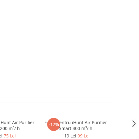
iHunt Air Purifier
Filtru pentru iHunt Air Purifier
Perie princ
-17%
-27%
200 m³/ h
Smart 400 m³/ h
Vertical Co
ei
75 Lei
119 Lei
99 Lei
7