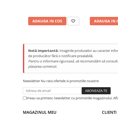
Purificatoare
Power Station
Seturi de duș
ADAUGA IN COS
ADAUGA IN 
Utilaje gradina
PET SHOP
Litiere Automate
Hrănitoare Inteligente
Notă importantă:
Imaginile produselor au caracter infor
de producător fără o notificare prealabilă.
Accesorii Litiere
Pentru o informare riguroasă, vă recomandăm să consultați s
ALTI PRODUCATORI
plasarea comenzii.
Produse Ulefone
Telefoane Mobile Ulefone
Newsletter
Nu rata ofertele si promotiile noastre
Tablete Ulefone
Smartwatch Ulefone
Vreau sa primesc newsletter cu promotiile magazinului. Af
Casti Audio Ulefone
Huse protectie Ulefone
MAGAZINUL MEU
CLIENTI
Produse Doogee