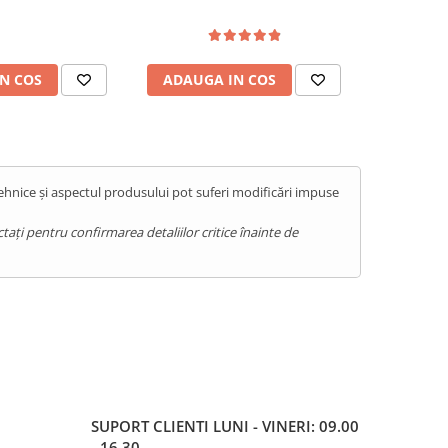
N COS
ADAUGA IN COS
ADAUG
tehnice și aspectul produsului pot suferi modificări impuse
ați pentru confirmarea detaliilor critice înainte de
SUPORT CLIENTI
LUNI - VINERI: 09.00
- 16.30