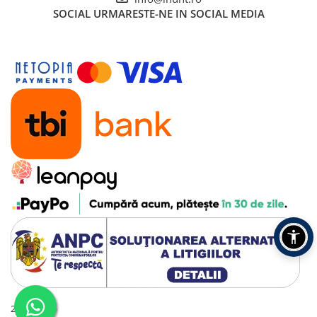
SOCIAL
URMARESTE-NE IN SOCIAL MEDIA
Roboți Gradină
Roboți Piscină
Accesorii Consumabile
Uscătoare
Uscătoare Haine
Lăzi Frigorifice
Coșuri de gunoi
INGRIJIRE PERSONALA
Uscătoare de Păr
Plăci de Îndreptat Părul
SPA
CASA, GRADINA SI BRICOLAJ
Sigurante inteligente
Camere de supraveghere
Climatizare
2016 - 2026