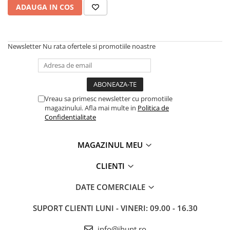
ADAUGA IN COS
Oală sub Presiune
Slow Cooker
Grătar Grill
Newsletter
Nu rata ofertele si promotiile noastre
Gătit cu Aburi
Storcător
Deshidratoare
Blender
Vreau sa primesc newsletter cu promotiile
Aparate de Cafea
magazinului. Afla mai multe in
Politica de
Confidentialitate
Aspiratoare Verticale
Friteuze Aer Cald / Air Fryer
MAGAZINUL MEU
Mașini de Spălat
CLIENTI
Mașini de Spălat Vase
Mașini de Spălat Rufe
DATE COMERCIALE
Roboți Curătenie
SUPORT CLIENTI
LUNI - VINERI: 09.00 - 16.30
Roboți Aspirator
Roboți Geamuri
info@ihunt.ro