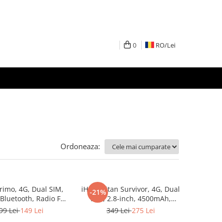
0
RO/
Lei
Ordoneaza:
rimo, 4G, Dual SIM,
iHunt Titan Survivor, 4G, Dual
-21%
 Bluetooth, Radio FM,
SIM, 2.8-inch, 4500mAh,
era Foto, Black
Camera Foto, Buton SOS
99 Lei
149 Lei
349 Lei
275 Lei