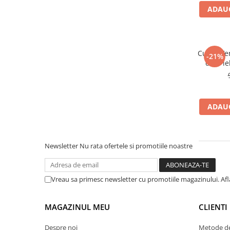
Purificatoare
ADAUG
Power Station
Seturi de duș
Utilaje gradina
Curea Ver
-21%
din Pie
PET SHOP
Litiere Automate
Hrănitoare Inteligente
ADAUG
Accesorii Litiere
ALTI PRODUCATORI
Produse Ulefone
Newsletter
Nu rata ofertele si promotiile noastre
Telefoane Mobile Ulefone
Tablete Ulefone
Vreau sa primesc newsletter cu promotiile magazinului. Af
Smartwatch Ulefone
Casti Audio Ulefone
MAGAZINUL MEU
CLIENTI
Huse protectie Ulefone
Produse Doogee
Despre noi
Metode de