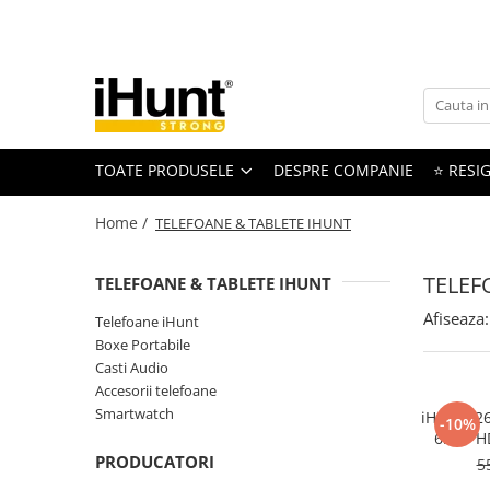
Toate Produsele
TELEFOANE & TABLETE IHUNT
Telefoane iHunt
TOATE PRODUSELE
DESPRE COMPANIE
⭐ RESIG
Smartphone
Telefoane Rezistente
Home /
TELEFOANE & TABLETE IHUNT
Telefoane Butoane
Boxe Portabile
TELEF
TELEFOANE & TABLETE IHUNT
Casti Audio
Afiseaza:
Telefoane iHunt
Accesorii telefoane
Boxe Portabile
Huse protectie
Casti Audio
Accesorii telefoane
Smartwatch
Smartwatch
iHunt S26
-10%
Accesorii smartwatch
6.52" H
ELECTROCASNICE
RAM, 1
PRODUCATORI
5
GP
Aparate de Gătit