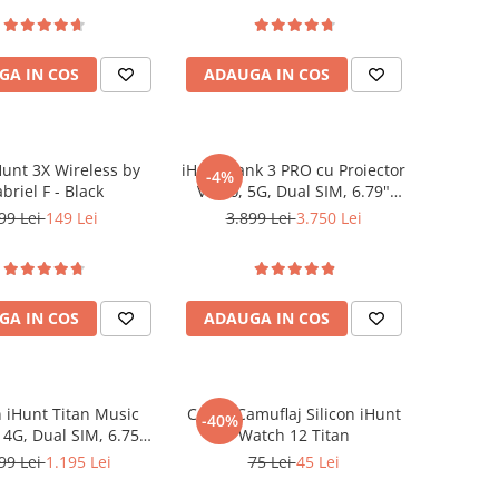
GA IN COS
ADAUGA IN COS
Hunt 3X Wireless by
iHunt Tank 3 PRO cu Proiector
-4%
briel F - Black
Video, 5G, Dual SIM, 6.79"
120Hz, Dimensity 8200, 16GB
99 Lei
149 Lei
3.899 Lei
3.750 Lei
RAM, 512GB, NFC, 23800mAh,
Android 14
GA IN COS
ADAUGA IN COS
n iHunt Titan Music
Curea Camuflaj Silicon iHunt
-40%
 4G, Dual SIM, 6.75"
Watch 12 Titan
Octa-Core, 6GB RAM,
99 Lei
1.195 Lei
75 Lei
45 Lei
 NFC, Dual Speaker
120dB, 50MP Night