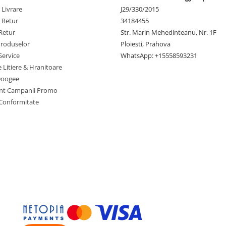
 Livrare
J29/330/2015
e Retur
34184455
Retur
Str. Marin Mehedinteanu, Nr. 1F
Produselor
Ploiesti, Prahova
Service
WhatsApp: +15558593231
e Litiere & Hranitoare
Doogee
nt Campanii Promo
 Conformitate