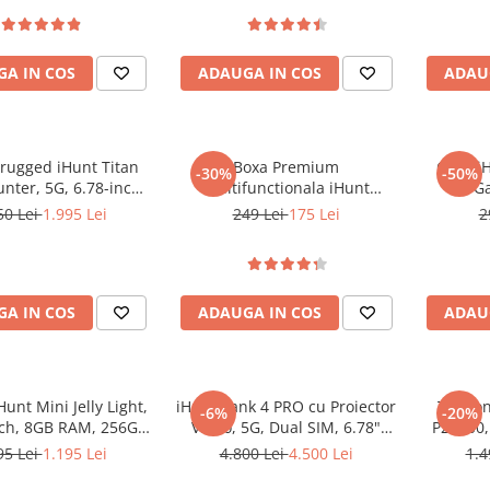
A IN COS
ADAUGA IN COS
ADAU
 rugged iHunt Titan
Boxa Premium
Casti i
-30%
-50%
nter, 5G, 6.78-inch
Multifunctionala iHunt
Ga
 120Hz AMOLED,
BedSide 9-in-1 15W Bluetooth
50 Lei
1.995 Lei
249 Lei
175 Lei
2
, 12GB RAM, 256GB,
Wood
IP68, Android 15
A IN COS
ADAUGA IN COS
ADAU
Hunt Mini Jelly Light,
iHunt Tank 4 PRO cu Proiector
Telefo
-6%
-20%
nch, 8GB RAM, 256GB,
Video, 5G, Dual SIM, 6.78"
P22000,
8MP, NFC, 2000mAh,
120Hz AMOLED, Dimensity
120Hz, 
95 Lei
1.195 Lei
4.800 Lei
4.500 Lei
1.4
e Wireless, Android
7300, 12GB RAM, 512GB, NFC,
128GB,
13
Android 15
Power 