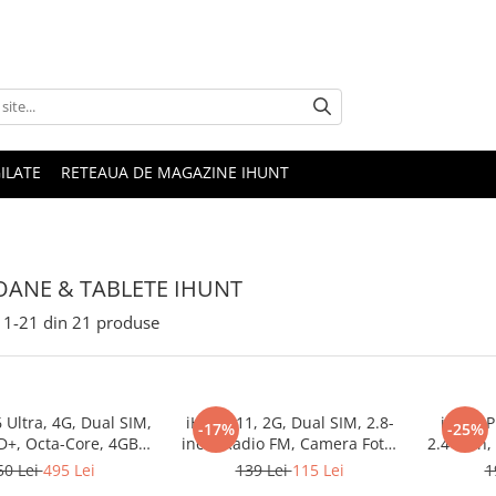
ILATE
RETEAUA DE MAGAZINE IHUNT
OANE & TABLETE IHUNT
1-
21
din
21
produse
 Ultra, 4G, Dual SIM,
iHunt i11, 2G, Dual SIM, 2.8-
iHunt P
-17%
-25%
D+, Octa-Core, 4GB
inch, Radio FM, Camera Foto,
2.4-inch,
28GB, 16MP + 8MP,
1500mAh, Silver
Cam
50 Lei
495 Lei
139 Lei
115 Lei
1
S, Android 14