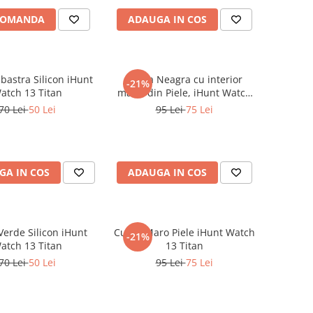
ion, Android 16
COMANDA
ADAUGA IN COS
bastra Silicon iHunt
Curea Neagra cu interior
-21%
atch 13 Titan
maro, din Piele, iHunt Watch
13 Titan
70 Lei
50 Lei
95 Lei
75 Lei
GA IN COS
ADAUGA IN COS
Verde Silicon iHunt
Curea Maro Piele iHunt Watch
-21%
atch 13 Titan
13 Titan
70 Lei
50 Lei
95 Lei
75 Lei