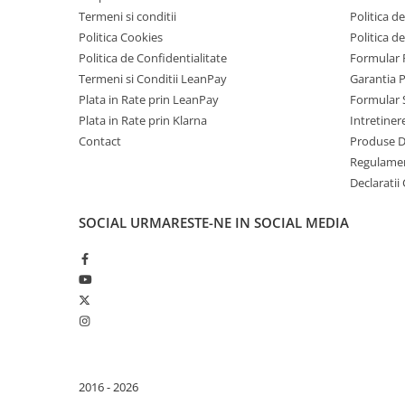
Telefoane Mobile Doogee
Termeni si conditii
Politica de
Tablete Doogee
Politica Cookies
Politica d
Politica de Confidentialitate
Formular 
Produse Hotwav
Termeni si Conditii LeanPay
Garantia 
Telefoane Mobile Hotwav
Plata in Rate prin LeanPay
Formular 
Produse Unihertz
Plata in Rate prin Klarna
Intretiner
Telefoane Mobile Unihertz
Contact
Produse 
Regulame
Tablete Unihertz
Declaratii
Produse Blackview
Telefoane Mobile Blackview
SOCIAL
URMARESTE-NE IN SOCIAL MEDIA
Tablete Blackview
Casti Audio Blackview
Produse Fossibot
Telefoane Mobile Fossibot
Tablete Fossibot
Produse Oukitel
2016 - 2026
Telefoane Mobile Oukitel