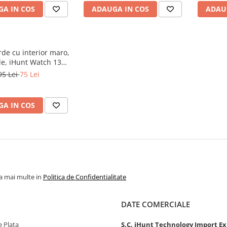
A IN COS
ADAUGA IN COS
ADAU
de cu interior maro,
le, iHunt Watch 13
Titan
95 Lei
75 Lei
A IN COS
la mai multe in
Politica de Confidentialitate
DATE COMERCIALE
 Plata
S.C. iHunt Technology Import Ex