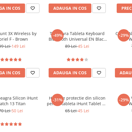
Vis
A IN COS
ADAUGA IN COS
PRE
Hunt 3X Wireless by
Tastatura Tableta Keyboard
Curea Al
-49%
-29%
riel F - Brown
Bluetooth Universal EN Black
W
Bulk
99 Lei
149 Lei
89 Lei
45 Lei
A IN COS
ADAUGA IN COS
ADAU
eagra Silicon iHunt
Husa de protectie din silicon
Curea 
-31%
-29%
atch 13 Titan
pentru tableta iHunt Tablet PC
W
11 Ultra
70 Lei
50 Lei
65 Lei
45 Lei