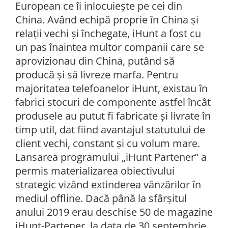
European ce îi inlocuieşte pe cei din
China. Având echipă proprie în China şi
relaţii vechi şi închegate, iHunt a fost cu
un pas înaintea multor companii care se
aprovizionau din China, putând să
producă şi să livreze marfa. Pentru
majoritatea telefoanelor iHunt, existau în
fabrici stocuri de componente astfel încât
produsele au putut fi fabricate şi livrate în
timp util, dat fiind avantajul statutului de
client vechi, constant şi cu volum mare.
Lansarea programului „iHunt Partener” a
permis materializarea obiectivului
strategic vizând extinderea vânzărilor în
mediul offline. Dacă până la sfârșitul
anului 2019 erau deschise 50 de magazine
iHunt-Partener, la data de 30 septembrie