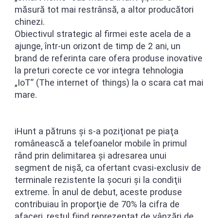
măsură tot mai restrânsă, a altor producători
chinezi.
Obiectivul strategic al firmei este acela de a
ajunge, într-un orizont de timp de 2 ani, un
brand de referinta care ofera produse inovative
la preturi corecte ce vor integra tehnologia
„IoT” (The internet of things) la o scara cat mai
mare.
iHunt a pătruns şi s-a poziţionat pe piaţa
românească a telefoanelor mobile în primul
rând prin delimitarea şi adresarea unui
segment de nişă, ca ofertant cvasi-exclusiv de
terminale rezistente la şocuri şi la condiţii
extreme. În anul de debut, aceste produse
contribuiau în proporţie de 70% la cifra de
afaceri, restul fiind reprezentat de vânzări de