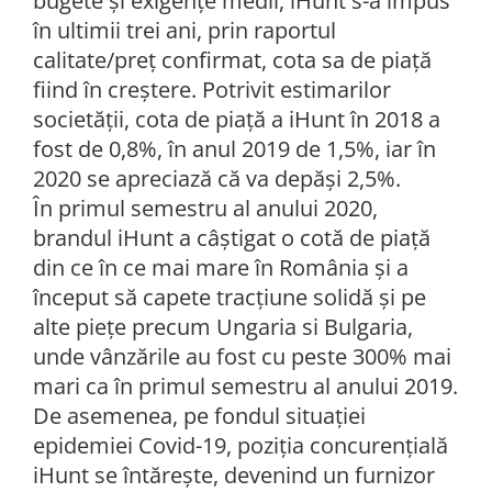
bugete și exigențe medii, iHunt s-a impus
în ultimii trei ani, prin raportul
calitate/preț confirmat, cota sa de piață
fiind în creștere. Potrivit estimarilor
societăţii, cota de piață a iHunt în 2018 a
fost de 0,8%, în anul 2019 de 1,5%, iar în
2020 se apreciază că va depăși 2,5%.
În primul semestru al anului 2020,
brandul iHunt a câştigat o cotă de piaţă
din ce în ce mai mare în România şi a
început să capete tracţiune solidă şi pe
alte pieţe precum Ungaria si Bulgaria,
unde vânzările au fost cu peste 300% mai
mari ca în primul semestru al anului 2019.
De asemenea, pe fondul situaţiei
epidemiei Covid-19, poziţia concurenţială
iHunt se întăreşte, devenind un furnizor