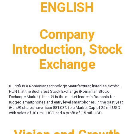
Tablete Unihertz
ENGLISH
Mașini de Spălat Rufe
Produse Blackview
Roboți Curătenie
Telefoane Mobile Blackview
Roboți Aspirator
Tablete Blackview
Roboți Geamuri
Company
Casti Audio Blackview
Roboți Gradină
Produse Fossibot
Roboți Piscină
Introduction, Stock
Accesorii Consumabile
Telefoane Mobile Fossibot
Exchange
Uscătoare
Tablete Fossibot
Produse Oukitel
Uscătoare Haine
Lăzi Frigorifice
Telefoane Mobile Oukitel
Tablete Oukitel
Coșuri de gunoi
iHunt® is a Romanian technology Manufacturer, listed as symbol
HUNT, at the Bucharest Stock Exchange (Romanian Stock
Exchange Market). iHunt® is the market leader in Romania for
rugged smartphones and entry level smartphones. In the past year,
iHunt® shares have risen 881.08% to a Market Cap of 25 mil.USD
with sales of 10+ mil. USD and a profit of 1.5 mil. USD.