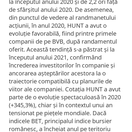
la începutul anului 2020 și de 2,2 ori față
de sfârșitul anului 2020. De asemenea,
din punctul de vedere al randmanetului
acțiunii, în anul 2020, HUNT a avut o
evoluţie favorabilă, fiind printre primele
companii de pe BVB, după randamentul
oferit. Această tendință s-a păstrat și la
începutul anului 2021, confirmând
încrederea investitorilor în companie și
ancorarea așteptărilor acestora la o
traiectorie compatibilă cu planurile de
viitor ale companiei. Cotația HUNT a avut
parte de o evoluție spectaculoasă în 2020
(+345,3%), chiar și în contextul unui an
tensionat pe piețele mondiale. Dacă
indicele BET, principalul indice bursier
românesc, a încheiat anul pe teritoriu