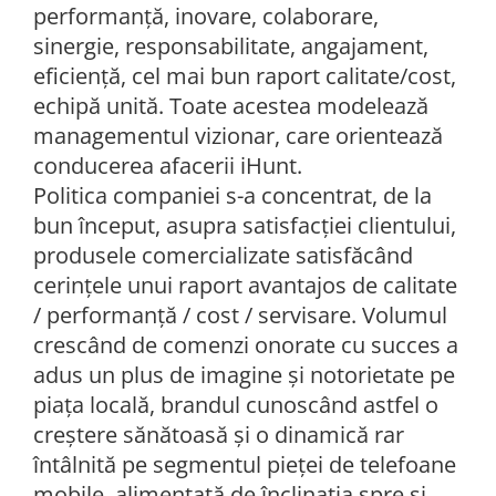
performanță, inovare, colaborare,
sinergie, responsabilitate, angajament,
eficiență, cel mai bun raport calitate/cost,
echipă unită. Toate acestea modelează
managementul vizionar, care orientează
conducerea afacerii iHunt.
Politica companiei s-a concentrat, de la
bun început, asupra satisfacției clientului,
produsele comercializate satisfăcând
cerințele unui raport avantajos de calitate
/ performanță / cost / servisare. Volumul
crescând de comenzi onorate cu succes a
adus un plus de imagine și notorietate pe
piața locală, brandul cunoscând astfel o
creștere sănătoasă și o dinamică rar
întâlnită pe segmentul pieței de telefoane
mobile, alimentată de înclinația spre și