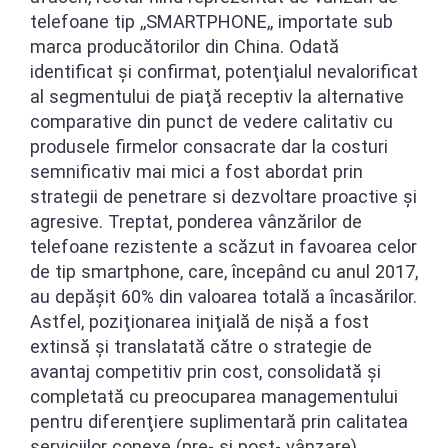
telefoane tip ,,SMARTPHONE,, importate sub
marca producătorilor din China. Odată
identificat şi confirmat, potenţialul nevalorificat
al segmentului de piaţă receptiv la alternative
comparative din punct de vedere calitativ cu
produsele firmelor consacrate dar la costuri
semnificativ mai mici a fost abordat prin
strategii de penetrare si dezvoltare proactive şi
agresive. Treptat, ponderea vânzărilor de
telefoane rezistente a scăzut in favoarea celor
de tip smartphone, care, începând cu anul 2017,
au depăşit 60% din valoarea totală a încasărilor.
Astfel, poziţionarea iniţială de nişă a fost
extinsă şi translatată către o strategie de
avantaj competitiv prin cost, consolidată şi
completată cu preocuparea managementului
pentru diferenţiere suplimentară prin calitatea
serviciilor conexe (pre- si post- vânzare).