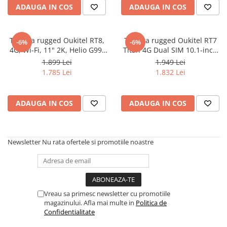
25000mAh, Android 15
ADAUGA IN COS
ADAUGA IN COS
Oală sub Presiune
Slow Cooker
Grătar Grill
Tableta rugged Oukitel RT8,
Tableta rugged Oukitel RT7
-6%
-6%
4G, Wi-Fi, 11" 2K, Helio G99,
Titan 4G Dual SIM 10.1-inch
Gătit cu Aburi
6GB RAM, 256GB, 4-Difuzoare,
8GB RAM + 256GB NFC
1.899 Lei
1.949 Lei
Storcător
NFC, GPS, 20000mAh, Android
Scanner Barcode Profesional
1.785 Lei
1.832 Lei
14
32000mAh IP68/IP69K Android
Deshidratoare
13
Blender
ADAUGA IN COS
ADAUGA IN COS
Aparate de Cafea
Aspiratoare Verticale
Friteuze Aer Cald / Air Fryer
Newsletter
Nu rata ofertele si promotiile noastre
Mașini de Spălat
Mașini de Spălat Vase
Mașini de Spălat Rufe
Vreau sa primesc newsletter cu promotiile
Roboți Curătenie
magazinului. Afla mai multe in
Politica de
Roboți Aspirator
Confidentialitate
Roboți Geamuri