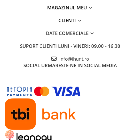
Roboți Gradină
MAGAZINUL MEU
Roboți Piscină
CLIENTI
Accesorii Consumabile
Uscătoare
DATE COMERCIALE
Uscătoare Haine
SUPORT CLIENTI
LUNI - VINERI: 09.00 - 16.30
Lăzi Frigorifice
Coșuri de gunoi
info@ihunt.ro
SOCIAL
URMARESTE-NE IN SOCIAL MEDIA
INGRIJIRE PERSONALA
Uscătoare de Păr
Plăci de Îndreptat Părul
SPA
CASA, GRADINA SI BRICOLAJ
Sigurante inteligente
Camere de supraveghere
Climatizare