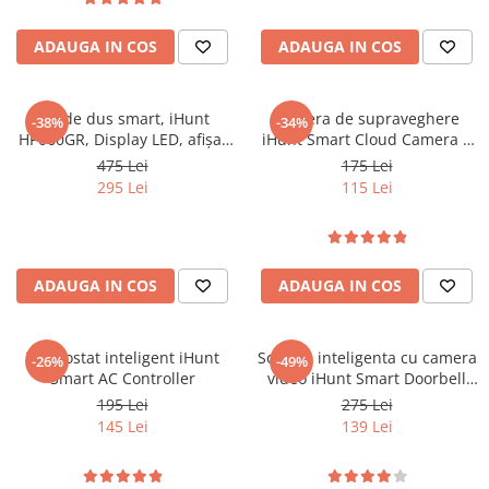
Oală sub Presiune
ADAUGA IN COS
ADAUGA IN COS
Slow Cooker
Grătar Grill
Gătit cu Aburi
Set de dus smart, iHunt
Camera de supraveghere
-38%
-34%
HP060GR, Display LED, afișaj
iHunt Smart Cloud Camera 6
Storcător
digital, 4 moduri de curgere,
PTZ PRO
475 Lei
175 Lei
Deshidratoare
ajustabil
295 Lei
115 Lei
Blender
Aparate de Cafea
Aspiratoare Verticale
ADAUGA IN COS
ADAUGA IN COS
Friteuze Aer Cald / Air Fryer
Mașini de Spălat
Termostat inteligent iHunt
Sonerie inteligenta cu camera
-26%
-49%
Mașini de Spălat Vase
Smart AC Controller
video iHunt Smart Doorbell
Mașini de Spălat Rufe
WIFI Alb
195 Lei
275 Lei
Roboți Curătenie
145 Lei
139 Lei
Roboți Aspirator
Roboți Geamuri