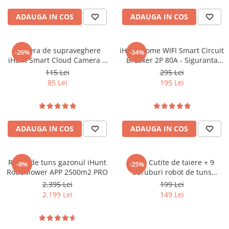
Roboți Gradină
ADAUGA IN COS
ADAUGA IN COS
Roboți Piscină
Accesorii Consumabile
Uscătoare
Camera de supraveghere
iHunt Home WIFI Smart Circuit
-26%
-34%
iHunt Smart Cloud Camera 3
Breaker 2P 80A - Siguranta
Uscătoare Haine
PRO
automata inteligenta
115 Lei
295 Lei
Lăzi Frigorifice
85 Lei
195 Lei
Coșuri de gunoi
INGRIJIRE PERSONALA
Uscătoare de Păr
ADAUGA IN COS
ADAUGA IN COS
Plăci de Îndreptat Părul
SPA
Robot de tuns gazonul iHunt
Set 9 Cutite de taiere + 9
-8%
-25%
RoboMower APP 2500m2 PRO
CASA, GRADINA SI BRICOLAJ
Suruburi robot de tuns
gazonul iHunt RoboMower
2.395 Lei
199 Lei
Sigurante inteligente
APP 2500 m2 PRO
2.199 Lei
149 Lei
Camere de supraveghere
Climatizare