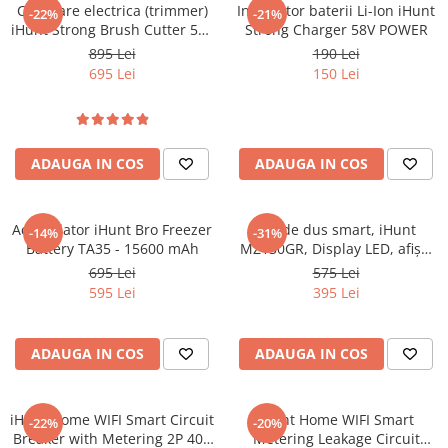
ENERGIE
Cositoare electrica (trimmer)
Incarcator baterii Li-Ion iHunt
-22%
-21%
iHunt Strong Brush Cutter 58V
Strong Charger 58V POWER
Gift Card EV
Power
895 Lei
190 Lei
STATII DE INCARCARE EV
695 Lei
150 Lei
Stații de Încărcare Rezidențiale /
Acasă
Stații de Încărcare Comerciale /
Profesionale
ADAUGA IN COS
ADAUGA IN COS
Acumulator iHunt Bro Freezer
Set de dus smart, iHunt
-14%
-31%
Battery TA35 - 15600 mAh
MZ130GR, Display LED, afișaj
digital, 4 moduri de curgere,
695 Lei
575 Lei
ajustabil
595 Lei
395 Lei
ADAUGA IN COS
ADAUGA IN COS
iHunt Home WIFI Smart Circuit
iHunt Home WIFI Smart
-22%
-20%
Breaker with Metering 2P 40A
Metering Leakage Circuit