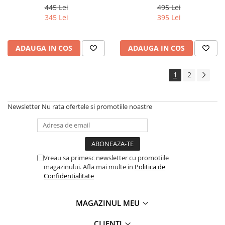
- Siguranta automata
Breaker 2P 32A - Siguranta
445 Lei
495 Lei
inteligenta cu contorizare
automata inteligenta cu
345 Lei
395 Lei
contorizare
ADAUGA IN COS
ADAUGA IN COS
1
2
Newsletter
Nu rata ofertele si promotiile noastre
Vreau sa primesc newsletter cu promotiile
magazinului. Afla mai multe in
Politica de
Confidentialitate
MAGAZINUL MEU
CLIENTI