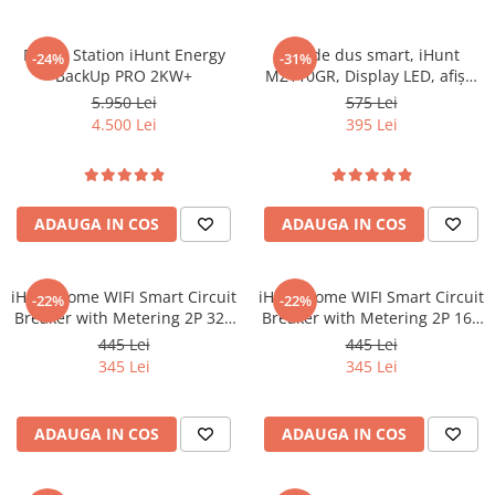
Tablete Doogee
Produse Hotwav
Power Station iHunt Energy
Set de dus smart, iHunt
-24%
-31%
BackUp PRO 2KW+
MZ110GR, Display LED, afișaj
Telefoane Mobile Hotwav
digital, 4 moduri de curgere,
5.950 Lei
575 Lei
Produse Unihertz
ajustabil
4.500 Lei
395 Lei
Telefoane Mobile Unihertz
Tablete Unihertz
Produse Blackview
ADAUGA IN COS
ADAUGA IN COS
Telefoane Mobile Blackview
Tablete Blackview
Casti Audio Blackview
iHunt Home WIFI Smart Circuit
iHunt Home WIFI Smart Circuit
-22%
-22%
Breaker with Metering 2P 32A
Breaker with Metering 2P 16A
Produse Fossibot
- Siguranta automata
- Siguranta automata
445 Lei
445 Lei
Telefoane Mobile Fossibot
inteligenta cu contorizare
inteligenta cu contorizare
345 Lei
345 Lei
Tablete Fossibot
Produse Oukitel
ADAUGA IN COS
ADAUGA IN COS
Telefoane Mobile Oukitel
Tablete Oukitel