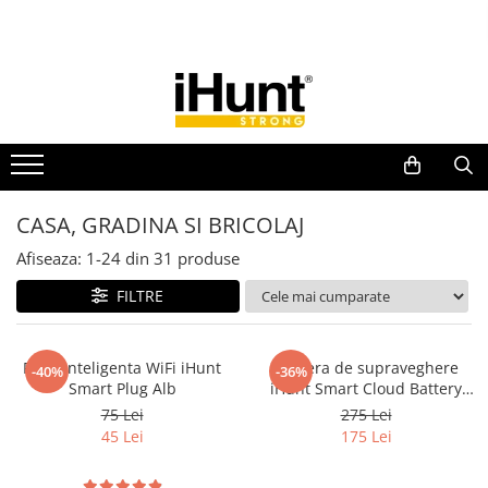
Toate Produsele
TELEFOANE & TABLETE IHUNT
Telefoane iHunt
Smartphone
Telefoane Rezistente
CASA, GRADINA SI BRICOLAJ
Telefoane Butoane
Afiseaza:
1-
24
din
31
produse
Boxe Portabile
FILTRE
Casti Audio
Accesorii telefoane
Huse protectie
Priza inteligenta WiFi iHunt
Camera de supraveghere
-40%
-36%
Smart Plug Alb
iHunt Smart Cloud Battery
Smartwatch
Camera 9 PRO
75 Lei
275 Lei
Accesorii smartwatch
45 Lei
175 Lei
ELECTROCASNICE
Aparate de Gătit