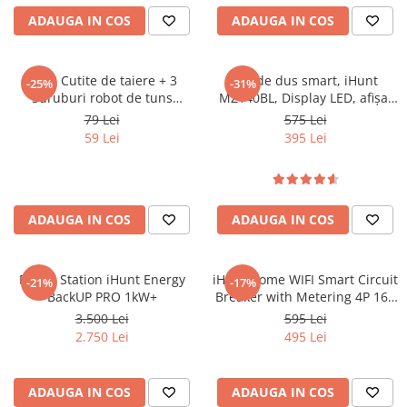
Purificatoare
ADAUGA IN COS
ADAUGA IN COS
Power Station
Seturi de duș
Set 3 Cutite de taiere + 3
Set de dus smart, iHunt
-25%
-31%
Utilaje gradina
Suruburi robot de tuns
MZ140BL, Display LED, afișaj
PET SHOP
gazonul iHunt RoboMower
digital, 4 moduri de curgere,
79 Lei
575 Lei
APP 2500 m2 PRO
ajustabil
59 Lei
395 Lei
Litiere Automate
Hrănitoare Inteligente
Accesorii Litiere
ADAUGA IN COS
ADAUGA IN COS
ALTI PRODUCATORI
Produse Ulefone
Telefoane Mobile Ulefone
Power Station iHunt Energy
iHunt Home WIFI Smart Circuit
-21%
-17%
BackUP PRO 1kW+
Breaker with Metering 4P 16A
Tablete Ulefone
- Siguranta automata
3.500 Lei
595 Lei
Casti Audio Ulefone
inteligenta cu contorizare
2.750 Lei
495 Lei
Huse protectie Ulefone
Produse Doogee
ADAUGA IN COS
ADAUGA IN COS
Telefoane Mobile Doogee