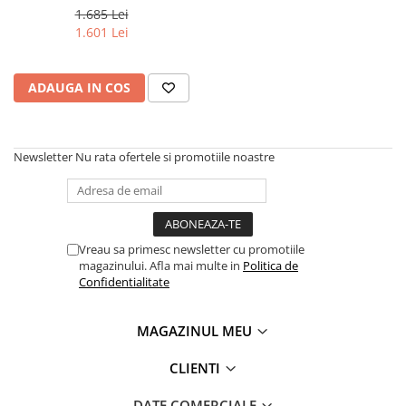
Purificatoare
G99, 8GB RAM, 256GB, NFC,
1.685 Lei
100MP + 32MP, Android 13
Power Station
1.601 Lei
Seturi de duș
Utilaje gradina
ADAUGA IN COS
PET SHOP
Litiere Automate
Newsletter
Nu rata ofertele si promotiile noastre
Hrănitoare Inteligente
Accesorii Litiere
ALTI PRODUCATORI
Produse Ulefone
Vreau sa primesc newsletter cu promotiile
magazinului. Afla mai multe in
Politica de
Telefoane Mobile Ulefone
Confidentialitate
Tablete Ulefone
Smartwatch Ulefone
MAGAZINUL MEU
Casti Audio Ulefone
CLIENTI
Huse protectie Ulefone
Produse Doogee
DATE COMERCIALE