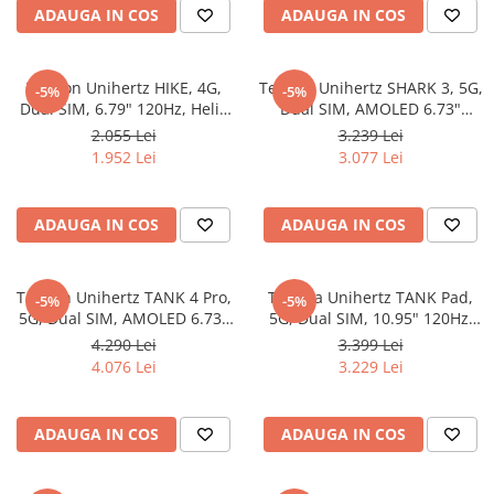
ADAUGA IN COS
ADAUGA IN COS
Oală sub Presiune
Slow Cooker
Grătar Grill
Telefon Unihertz HIKE, 4G,
Telefon Unihertz SHARK 3, 5G,
-5%
-5%
Dual SIM, 6.79" 120Hz, Helio
Dual SIM, AMOLED 6.73"
Gătit cu Aburi
G200, 12GB RAM, 512GB, NFC,
120Hz, Dimensity 8300, 16GB
2.055 Lei
3.239 Lei
Storcător
23800mAh, Android 15
RAM, 512GB, NFC, 11600mAh,
1.952 Lei
3.077 Lei
Android 14
Deshidratoare
Blender
ADAUGA IN COS
ADAUGA IN COS
Aparate de Cafea
Aspiratoare Verticale
Telefon Unihertz TANK 4 Pro,
Tableta Unihertz TANK Pad,
Friteuze Aer Cald / Air Fryer
-5%
-5%
5G, Dual SIM, AMOLED 6.73"
5G, Dual SIM, 10.95" 120Hz,
Mașini de Spălat
120Hz, Dimensity 8300 Ultra,
Dimensity 8200, 16GB RAM,
4.290 Lei
3.399 Lei
16GB RAM, 512GB, NFC,
512GB, NFC, Video Proiector
4.076 Lei
3.229 Lei
Mașini de Spălat Vase
Proiector Video HD 100Lm,
DLP 100Lm, GNSS, 21200mAh,
Mașini de Spălat Rufe
11600mAh, Android 15
Android 14
Roboți Curătenie
ADAUGA IN COS
ADAUGA IN COS
Roboți Aspirator
Roboți Geamuri