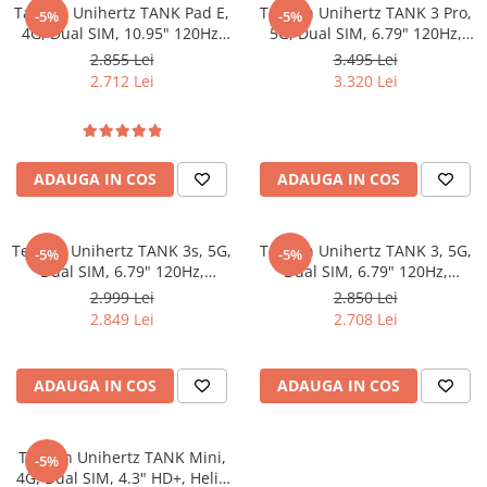
Tableta Unihertz TANK Pad E,
Telefon Unihertz TANK 3 Pro,
-5%
-5%
Roboți Gradină
4G, Dual SIM, 10.95" 120Hz,
5G, Dual SIM, 6.79" 120Hz,
Roboți Piscină
Helio G99, 12GB RAM, 512GB,
Dimensity 8200, 16GB RAM,
2.855 Lei
3.495 Lei
NFC, Video Proiector 100Lm,
512GB, NFC, Proiector Video
Accesorii Consumabile
2.712 Lei
3.320 Lei
GNSS, 21200mAh, Android 14
100Lm, 23800mAh, Android
Uscătoare
14
Uscătoare Haine
Lăzi Frigorifice
ADAUGA IN COS
ADAUGA IN COS
Coșuri de gunoi
INGRIJIRE PERSONALA
Telefon Unihertz TANK 3s, 5G,
Telefon Unihertz TANK 3, 5G,
-5%
-5%
Uscătoare de Păr
Dual SIM, 6.79" 120Hz,
Dual SIM, 6.79" 120Hz,
Dimensity 8200, 12GB RAM,
Dimensity 8200, 16GB RAM,
2.999 Lei
2.850 Lei
Plăci de Îndreptat Părul
256GB, NFC, Proiector Video
512GB, NFC, 23800mAh,
2.849 Lei
2.708 Lei
SPA
DLP, 15600mAh, Android 14
Android 14
CASA, GRADINA SI BRICOLAJ
ADAUGA IN COS
ADAUGA IN COS
Sigurante inteligente
Camere de supraveghere
Telefon Unihertz TANK Mini,
Climatizare
-5%
4G, Dual SIM, 4.3" HD+, Helio