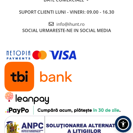
Telefoane Mobile Doogee
SUPORT CLIENTI
LUNI - VINERI: 09.00 - 16.30
Tablete Doogee
Produse Hotwav
info@ihunt.ro
Telefoane Mobile Hotwav
SOCIAL
URMARESTE-NE IN SOCIAL MEDIA
Produse Unihertz
Telefoane Mobile Unihertz
Tablete Unihertz
Produse Blackview
Telefoane Mobile Blackview
Tablete Blackview
Casti Audio Blackview
Produse Fossibot
Telefoane Mobile Fossibot
Tablete Fossibot
Produse Oukitel
Telefoane Mobile Oukitel