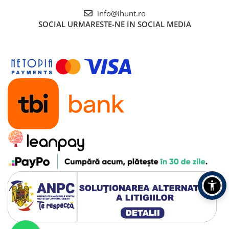
Tablete Oukitel
info@ihunt.ro
ENERGIE
SOCIAL
URMARESTE-NE IN SOCIAL MEDIA
Gift Card EV
STATII DE INCARCARE EV
Stații de Încărcare Rezidențiale /
Acasă
Stații de Încărcare Comerciale /
Profesionale