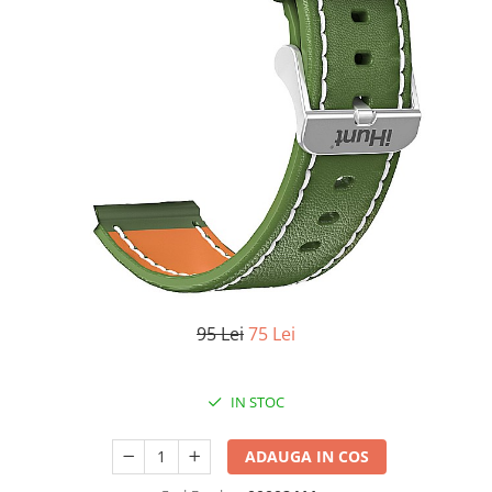
Oală sub Presiune
Slow Cooker
Grătar Grill
Gătit cu Aburi
Storcător
Deshidratoare
Blender
Aparate de Cafea
Aspiratoare Verticale
Friteuze Aer Cald / Air Fryer
95 Lei
75 Lei
Mașini de Spălat
Mașini de Spălat Vase
Mașini de Spălat Rufe
IN STOC
Roboți Curătenie
ADAUGA IN COS
Roboți Aspirator
Roboți Geamuri