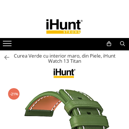
Toate Produsele
TELEFOANE & TABLETE IHUNT
Telefoane iHunt
Smartphone
Telefoane Rezistente
Curea Verde cu interior maro, din Piele, iHunt
Watch 13 Titan
Telefoane Butoane
Boxe Portabile
Casti Audio
Accesorii telefoane
-21%
Huse protectie
Smartwatch
Accesorii smartwatch
ELECTROCASNICE
Aparate de Gătit