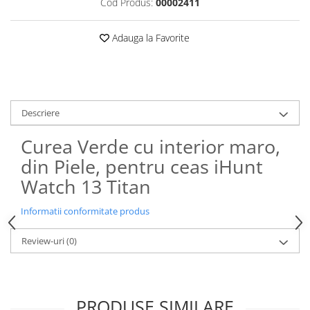
Cod Produs:
00002411
Roboți Gradină
Roboți Piscină
Adauga la Favorite
Accesorii Consumabile
Uscătoare
Uscătoare Haine
Lăzi Frigorifice
Descriere
Coșuri de gunoi
Curea Verde cu interior maro,
INGRIJIRE PERSONALA
din Piele, pentru ceas iHunt
Uscătoare de Păr
Watch 13 Titan
Plăci de Îndreptat Părul
Informatii conformitate produs
SPA
CASA, GRADINA SI BRICOLAJ
Review-uri
(0)
Sigurante inteligente
Camere de supraveghere
Climatizare
PRODUSE SIMILARE