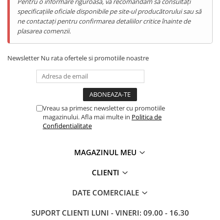
Pentru o informare riguroasă, vă recomandăm să consultați
Telefoane Mobile Doogee
specificațiile oficiale disponibile pe site-ul producătorului sau să
Tablete Doogee
ne contactați pentru confirmarea detaliilor critice înainte de
plasarea comenzii.
Produse Hotwav
Telefoane Mobile Hotwav
Newsletter
Nu rata ofertele si promotiile noastre
Produse Unihertz
Telefoane Mobile Unihertz
Tablete Unihertz
Produse Blackview
Vreau sa primesc newsletter cu promotiile
magazinului. Afla mai multe in
Politica de
Telefoane Mobile Blackview
Confidentialitate
Tablete Blackview
Casti Audio Blackview
MAGAZINUL MEU
Produse Fossibot
Telefoane Mobile Fossibot
CLIENTI
Tablete Fossibot
DATE COMERCIALE
Produse Oukitel
Telefoane Mobile Oukitel
SUPORT CLIENTI
LUNI - VINERI: 09.00 - 16.30