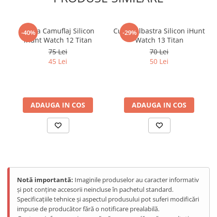
Purificatoare
Power Station
Curea Camuflaj Silicon
Curea Albastra Silicon iHunt
Seturi de duș
-40%
-29%
iHunt Watch 12 Titan
Watch 13 Titan
Utilaje gradina
75 Lei
70 Lei
45 Lei
50 Lei
PET SHOP
Litiere Automate
Hrănitoare Inteligente
Accesorii Litiere
ADAUGA IN COS
ADAUGA IN COS
ALTI PRODUCATORI
Produse Ulefone
Telefoane Mobile Ulefone
Tablete Ulefone
Smartwatch Ulefone
Notă importantă:
Imaginile produselor au caracter informativ
Casti Audio Ulefone
și pot conține accesorii neincluse în pachetul standard.
Huse protectie Ulefone
Specificațiile tehnice și aspectul produsului pot suferi modificări
impuse de producător fără o notificare prealabilă.
Produse Doogee