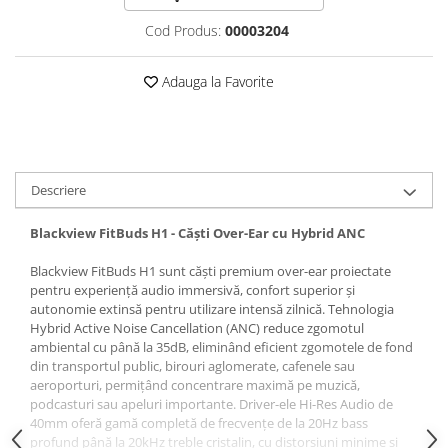
Roboți Gradină
Cod Produs:
00003204
Roboți Piscină
Accesorii Consumabile
Adauga la Favorite
Uscătoare
Uscătoare Haine
Lăzi Frigorifice
Coșuri de gunoi
Descriere
INGRIJIRE PERSONALA
Blackview FitBuds H1 - Căști Over-Ear cu Hybrid ANC
Uscătoare de Păr
Blackview FitBuds H1 sunt căști premium over-ear proiectate
Plăci de Îndreptat Părul
pentru experiență audio immersivă, confort superior și
SPA
autonomie extinsă pentru utilizare intensă zilnică. Tehnologia
Hybrid Active Noise Cancellation (ANC) reduce zgomotul
CASA, GRADINA SI BRICOLAJ
ambiental cu până la 35dB, eliminând eficient zgomotele de fond
Sigurante inteligente
din transportul public, birouri aglomerate, cafenele sau
aeroporturi, permițând concentrare maximă pe muzică,
Camere de supraveghere
podcasturi sau apeluri importante. Driver-ele Hi-Res Audio de
40mm oferă gamă completă de frecvențe de la 20Hz bass
Climatizare
profund până la 20kHz treble cristalin, cu distorsiuni minime și