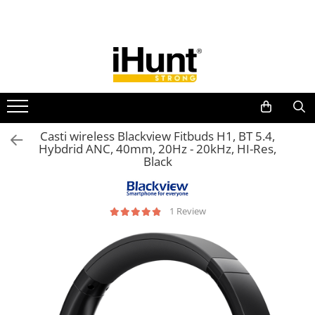
Toate Produsele
TELEFOANE & TABLETE IHUNT
Telefoane iHunt
Smartphone
Telefoane Rezistente
Casti wireless Blackview Fitbuds H1, BT 5.4,
Hybdrid ANC, 40mm, 20Hz - 20kHz, HI-Res,
Telefoane Butoane
Black
Boxe Portabile
Casti Audio
1 Review
Accesorii telefoane
Huse protectie
Smartwatch
Accesorii smartwatch
ELECTROCASNICE
Aparate de Gătit