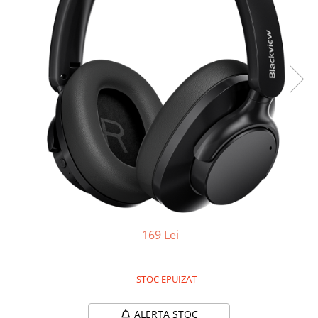
Oală sub Presiune
Slow Cooker
Grătar Grill
Gătit cu Aburi
Storcător
Deshidratoare
Blender
Aparate de Cafea
Aspiratoare Verticale
Friteuze Aer Cald / Air Fryer
Mașini de Spălat
169 Lei
Mașini de Spălat Vase
Mașini de Spălat Rufe
Roboți Curătenie
STOC EPUIZAT
Roboți Aspirator
ALERTA STOC
Roboți Geamuri