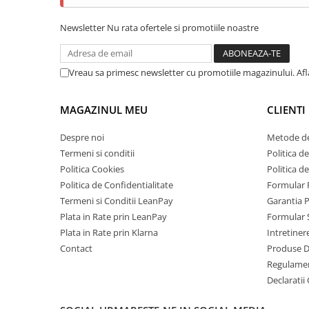
Tablete Doogee
Newsletter
Nu rata ofertele si promotiile noastre
Produse Hotwav
Telefoane Mobile Hotwav
Produse Unihertz
Vreau sa primesc newsletter cu promotiile magazinului. Af
Telefoane Mobile Unihertz
Tablete Unihertz
MAGAZINUL MEU
CLIENTI
Produse Blackview
Despre noi
Metode de
Telefoane Mobile Blackview
Termeni si conditii
Politica de
Tablete Blackview
Politica Cookies
Politica d
Casti Audio Blackview
Politica de Confidentialitate
Formular 
Produse Fossibot
Termeni si Conditii LeanPay
Garantia 
Plata in Rate prin LeanPay
Formular 
Telefoane Mobile Fossibot
Plata in Rate prin Klarna
Intretiner
Tablete Fossibot
Contact
Produse 
Produse Oukitel
Regulame
Telefoane Mobile Oukitel
Declaratii
Tablete Oukitel