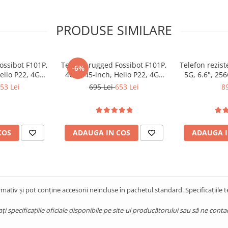
PRODUSE SIMILARE
ossibot F101P,
Telefon rugged Fossibot F101P,
Telefon rezist
-6%
elio P22, 4GB
4G, 5.45-inch, Helio P22, 4GB
5G, 6.6", 25
10600mAh,
RAM, 64GB, 10600mAh,
Amprenta, 6
53 Lei
695 Lei
653 Lei
89
13, Red
Android 13, Black
14
COS
ADAUGA IN COS
ADAUGA I
mativ și pot conține accesorii neincluse în pachetul standard. Specificațiile 
pecificațiile oficiale disponibile pe site-ul producătorului sau să ne contact