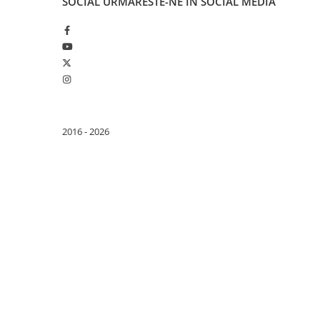
SOCIAL
URMARESTE-NE IN SOCIAL MEDIA
ENERGIE
Gift Card EV
STATII DE INCARCARE EV
Stații de Încărcare Rezidențiale /
Acasă
Stații de Încărcare Comerciale /
Profesionale
2016 - 2026