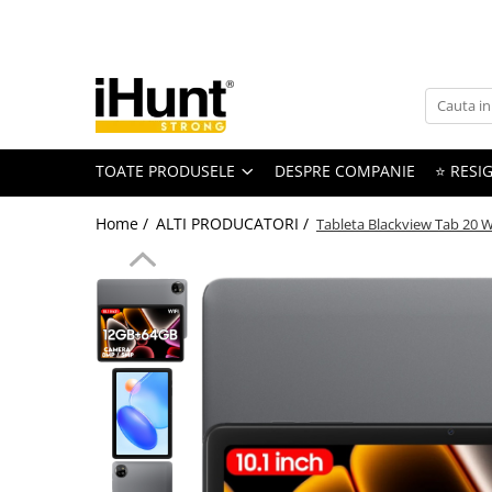
Toate Produsele
TELEFOANE & TABLETE IHUNT
Telefoane iHunt
TOATE PRODUSELE
DESPRE COMPANIE
⭐ RESIG
Smartphone
Telefoane Rezistente
Home /
ALTI PRODUCATORI /
Tableta Blackview Tab 20 
Telefoane Butoane
Boxe Portabile
Casti Audio
Accesorii telefoane
Huse protectie
Smartwatch
Accesorii smartwatch
ELECTROCASNICE
Aparate de Gătit