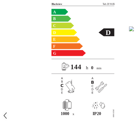
Roboți Gradină
Roboți Piscină
Accesorii Consumabile
Uscătoare
Uscătoare Haine
Lăzi Frigorifice
Coșuri de gunoi
INGRIJIRE PERSONALA
Uscătoare de Păr
Plăci de Îndreptat Părul
SPA
CASA, GRADINA SI BRICOLAJ
Sigurante inteligente
Camere de supraveghere
Climatizare