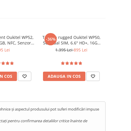
ent Oukitel WP52,
Telefon rugged Oukitel WP50,
Telefon Do
-36%
-8%
6GB, NFC, Senzor
5G, Dual SIM, 6.6" HD+, 16GB
Octa-Core,
500mAh, Android
RAM (4GB + 12GB), 256GB, NFC,
RAM, 64GB
5 Lei
1.395 Lei
895 Lei
57
, Blue
GPS, Android 14, Blue
N COS
ADAUGA IN COS
ADAUG
tehnice și aspectul produsului pot suferi modificări impuse
ați pentru confirmarea detaliilor critice înainte de