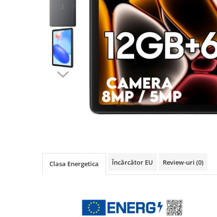
Oală sub Presiune
Slow Cooker
Grătar Grill
Gătit cu Aburi
Storcător
Deshidratoare
Blender
Aparate de Cafea
Aspiratoare Verticale
Friteuze Aer Cald / Air Fryer
Mașini de Spălat
Mașini de Spălat Vase
Încărcător EU
Review-uri
(0)
Clasa Energetica
Mașini de Spălat Rufe
Roboți Curătenie
Roboți Aspirator
Roboți Geamuri