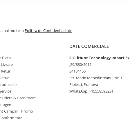
la mai multe in
Politica de Confidentialitate
DATE COMERCIALE
 Plata
S.C. iHunt Technology Import Ex
 Livrare
J29/330/2015
e Retur
34184455
Retur
Str. Marin Mehedinteanu, Nr. 1F
Produselor
Ploiesti, Prahova
Service
WhatsApp: +15558593231
e Litiere & Hranitoare
Doogee
nt Campanii Promo
 Conformitate