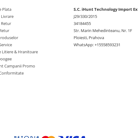
 Plata
S.C. iHunt Technology Import Ex
 Livrare
J29/330/2015
e Retur
34184455
Retur
Str. Marin Mehedinteanu, Nr. 1F
Produselor
Ploiesti, Prahova
Service
WhatsApp: +15558593231
e Litiere & Hranitoare
Doogee
nt Campanii Promo
 Conformitate