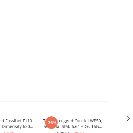
ed Fossibot F110
Telefon rugged Oukitel WP50,
Telefon Do
-36%
-10%
", Dimensity 6300,
5G, Dual SIM, 6.6" HD+, 16GB
Octa-Core,
GB, NFC, Android
RAM (4GB + 12GB), 256GB, NFC,
RAM, 64GB