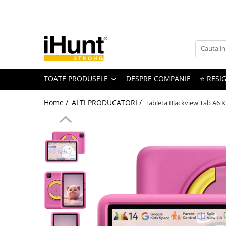
Toate Produsele
TELEFOANE & TABLETE IHUNT
Telefoane iHunt
TOATE PRODUSELE
DESPRE COMPANIE
⭐ RESIG
Smartphone
Telefoane Rezistente
Home /
ALTI PRODUCATORI /
Tableta Blackview Tab A6 K
Telefoane Butoane
Boxe Portabile
Casti Audio
Accesorii telefoane
Huse protectie
Smartwatch
Accesorii smartwatch
ELECTROCASNICE
Aparate de Gătit