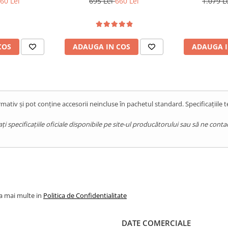
60 Lei
695 Lei
660 Lei
1.079 L
13, Red
Android 13, Black
15,
COS
ADAUGA IN COS
ADAUGA I
mativ și pot conține accesorii neincluse în pachetul standard. Specificațiile 
pecificațiile oficiale disponibile pe site-ul producătorului sau să ne contact
la mai multe in
Politica de Confidentialitate
DATE COMERCIALE