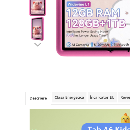
Oală sub Presiune
Slow Cooker
Grătar Grill
Gătit cu Aburi
Storcător
Deshidratoare
Blender
Aparate de Cafea
Aspiratoare Verticale
Friteuze Aer Cald / Air Fryer
Mașini de Spălat
Mașini de Spălat Vase
Clasa Energetica
Încărcător EU
Revi
Descriere
Mașini de Spălat Rufe
Roboți Curătenie
Roboți Aspirator
Roboți Geamuri