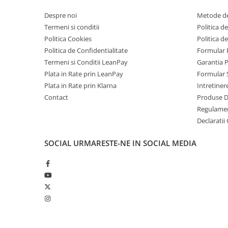
Telefoane Mobile Doogee
Despre noi
Metode de
Tablete Doogee
Termeni si conditii
Politica de
Produse Hotwav
Politica Cookies
Politica d
Telefoane Mobile Hotwav
Politica de Confidentialitate
Formular 
Termeni si Conditii LeanPay
Garantia 
Produse Unihertz
Plata in Rate prin LeanPay
Formular 
Telefoane Mobile Unihertz
Plata in Rate prin Klarna
Intretiner
Tablete Unihertz
Contact
Produse 
Produse Blackview
Regulame
Declaratii
Telefoane Mobile Blackview
Tablete Blackview
SOCIAL
URMARESTE-NE IN SOCIAL MEDIA
Casti Audio Blackview
Produse Fossibot
Telefoane Mobile Fossibot
Tablete Fossibot
Produse Oukitel
Telefoane Mobile Oukitel