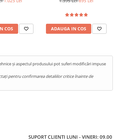
ei
1.025 Lei
1.395 Lei
895 Lei
57
 Orange
GPS, Android 14, Blue
N COS
ADAUGA IN COS
ADAUG
tehnice și aspectul produsului pot suferi modificări impuse
ați pentru confirmarea detaliilor critice înainte de
SUPORT CLIENTI
LUNI - VINERI: 09.00