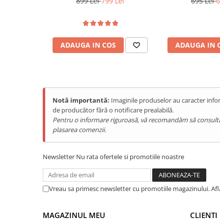
899 Lei
799 Lei
695 Lei
6
Purificatoare
RGB Light, IP68/IP69K, Android
Android 
Power Station
15
Seturi de duș
ADAUGA IN COS
ADAUGA IN 
Utilaje gradina
PET SHOP
Litiere Automate
Hrănitoare Inteligente
Notă importantă:
Imaginile produselor au caracter infor
Accesorii Litiere
de producător fără o notificare prealabilă.
Pentru o informare riguroasă, vă recomandăm să consultați s
ALTI PRODUCATORI
plasarea comenzii.
Produse Ulefone
Telefoane Mobile Ulefone
Newsletter
Nu rata ofertele si promotiile noastre
Tablete Ulefone
Smartwatch Ulefone
Casti Audio Ulefone
Vreau sa primesc newsletter cu promotiile magazinului. Af
Huse protectie Ulefone
Produse Doogee
MAGAZINUL MEU
CLIENTI