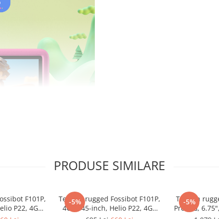
PRODUSE SIMILARE
ossibot F101P,
Telefon rugged Fossibot F101P,
Telefon rugg
-5%
-5%
elio P22, 4GB
4G, 5.45-inch, Helio P22, 4GB
Pro, 5G, 6.75
10600mAh,
RAM, 64GB, 10600mAh,
8GB RAM, 128