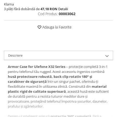
Klarna
3 plăți fără dobândă de
47,18 RON
Detalii
Cod Produs:
00003062
Adauga la Favorite
Descriere
Armor Case for Ulefone X32 Series
– protecție completă 3-in-1
pentru telefonul tău rugged. Acest accesoriu ingenios combină
husă protectoare robustă, back clip rotativ 180° și
carabiner de siguranță
într-un singur pachet, oferindu-ți
flexibilitate maximă în utilizarea zilnică. Construită din
material
plastic rigid de calitate superioară
, această husă este suficient
de durabilă pentru a rezista tuturor mediilor dure și
provocatoare, protejând telefonul împotriva șocurilor, daunelor,
prafului și zgârieturilor.
Design-ul inteligent asigură
protecție 360° completă
, fără a