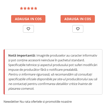
Light, IP68/IP69K, Android
cu
Seria 27 de la Ulefone
– accesoriul esențial pentru
15
maximizarea protecției și funcționalității telefonului tău rugged.
ADAUGA IN COS
ADAUGA IN COS
Notă importantă:
Imaginile produselor au caracter informativ
și pot conține accesorii neincluse în pachetul standard.
Specificațiile tehnice și aspectul produsului pot suferi modificări
impuse de producător fără o notificare prealabilă.
Pentru o informare riguroasă, vă recomandăm să consultați
specificațiile oficiale disponibile pe site-ul producătorului sau să
ne contactați pentru confirmarea detaliilor critice înainte de
plasarea comenzii.
Newsletter
Nu rata ofertele si promotiile noastre