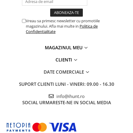
Tablete Oukitel
ENERGIE
Gift Card EV
Vreau sa primesc newsletter cu promotiile
magazinului. Afla mai multe in
Politica de
STATII DE INCARCARE EV
Confidentialitate
Stații de Încărcare Rezidențiale /
Acasă
MAGAZINUL MEU
Stații de Încărcare Comerciale /
Rezistență Extremă - IP68/IP69K/MIL-STD-810H
Profesionale
Certificări militare pentru durabilitate maximă în cele mai dure
CLIENTI
condiții. Rezistent la apă, praf, șocuri, temperaturi extreme și
căderi.
DATE COMERCIALE
Dimensiuni: 82.7mm x 178mm x 19.1mm
Greutate: 399g
SUPORT CLIENTI
LUNI - VINERI: 09.00 - 16.30
Culori: Negru/Galben
info@ihunt.ro
SOCIAL
URMARESTE-NE IN SOCIAL MEDIA