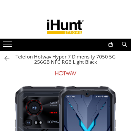
Toate Produsele
TELEFOANE & TABLETE IHUNT
Telefoane iHunt
Smartphone
Telefoane Rezistente
Telefon Hotwav Hyper 7 Dimensity 7050 5G
256GB NFC RGB Light Black
Telefoane Butoane
Boxe Portabile
Casti Audio
Accesorii telefoane
Huse protectie
Smartwatch
Accesorii smartwatch
ELECTROCASNICE
Aparate de Gătit