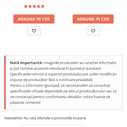
15
Telefoane Mobile Doogee
Tablete Doogee
ADAUGA IN COS
ADAUGA IN COS
Produse Hotwav
Telefoane Mobile Hotwav
Produse Unihertz
Telefoane Mobile Unihertz
Tablete Unihertz
Produse Blackview
Notă importantă:
Imaginile produselor au caracter informativ
Telefoane Mobile Blackview
și pot conține accesorii neincluse în pachetul standard.
Specificațiile tehnice și aspectul produsului pot suferi modificări
Tablete Blackview
impuse de producător fără o notificare prealabilă.
Casti Audio Blackview
Pentru o informare riguroasă, vă recomandăm să consultați
Produse Fossibot
specificațiile oficiale disponibile pe site-ul producătorului sau să
ne contactați pentru confirmarea detaliilor critice înainte de
Telefoane Mobile Fossibot
plasarea comenzii.
Tablete Fossibot
Produse Oukitel
Newsletter
Nu rata ofertele si promotiile noastre
Telefoane Mobile Oukitel