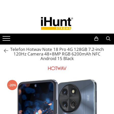
Toate Produsele
TELEFOANE & TABLETE IHUNT
Telefoane iHunt
Smartphone
Telefoane Rezistente
Telefon Hotwav Note 18 Pro 4G 128GB 7.2-inch
120Hz Camera 48+8MP RGB 6200mAh NFC
Telefoane Butoane
Android 15 Black
Boxe Portabile
Casti Audio
Accesorii telefoane
-20%
Huse protectie
Smartwatch
Accesorii smartwatch
ELECTROCASNICE
Aparate de Gătit