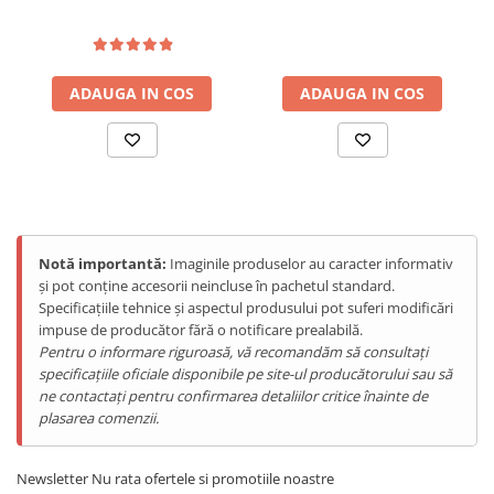
Light, IP68/IP69K, Android
Tablete Doogee
15
Produse Hotwav
Telefoane Mobile Hotwav
ADAUGA IN COS
ADAUGA IN COS
Produse Unihertz
Telefoane Mobile Unihertz
Tablete Unihertz
Produse Blackview
Telefoane Mobile Blackview
Tablete Blackview
Notă importantă:
Imaginile produselor au caracter informativ
și pot conține accesorii neincluse în pachetul standard.
Casti Audio Blackview
Specificațiile tehnice și aspectul produsului pot suferi modificări
Produse Fossibot
impuse de producător fără o notificare prealabilă.
Pentru o informare riguroasă, vă recomandăm să consultați
Telefoane Mobile Fossibot
specificațiile oficiale disponibile pe site-ul producătorului sau să
Tablete Fossibot
ne contactați pentru confirmarea detaliilor critice înainte de
Produse Oukitel
plasarea comenzii.
Telefoane Mobile Oukitel
Tablete Oukitel
Newsletter
Nu rata ofertele si promotiile noastre