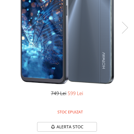
Oală sub Presiune
Slow Cooker
Grătar Grill
Gătit cu Aburi
Storcător
Deshidratoare
Blender
Aparate de Cafea
Aspiratoare Verticale
Friteuze Aer Cald / Air Fryer
Mașini de Spălat
749 Lei
599 Lei
Mașini de Spălat Vase
Mașini de Spălat Rufe
STOC EPUIZAT
Roboți Curătenie
Roboți Aspirator
ALERTA STOC
Roboți Geamuri