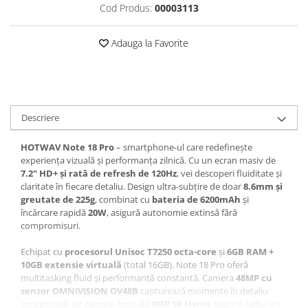
Cod Produs:
00003113
Roboți Gradină
Roboți Piscină
Adauga la Favorite
Accesorii Consumabile
Uscătoare
Uscătoare Haine
Lăzi Frigorifice
Descriere
Coșuri de gunoi
HOTWAV Note 18 Pro
– smartphone-ul care redefinește
INGRIJIRE PERSONALA
experiența vizuală și performanța zilnică. Cu un ecran masiv de
Uscătoare de Păr
7.2" HD+ și rată de refresh de 120Hz
, vei descoperi fluiditate și
claritate în fiecare detaliu. Design ultra-subțire de doar
8.6mm și
Plăci de Îndreptat Părul
greutate de 225g
, combinat cu
bateria de 6200mAh
și
SPA
încărcare rapidă
20W
, asigură autonomie extinsă fără
compromisuri.
CASA, GRADINA SI BRICOLAJ
Sigurante inteligente
Echipat cu
procesorul Unisoc T7250 octa-core
și
6GB RAM +
10GB extensie virtuală
(total 16GB), Note 18 Pro oferă
Camere de supraveghere
multitasking fluid și performanță constantă. Camera
48MP cu
senzor OMNIVISION OV48B
capturează momente în detaliu
Climatizare
excepțional, iar camera frontală
8MP SK Hynix
asigură selfie-uri