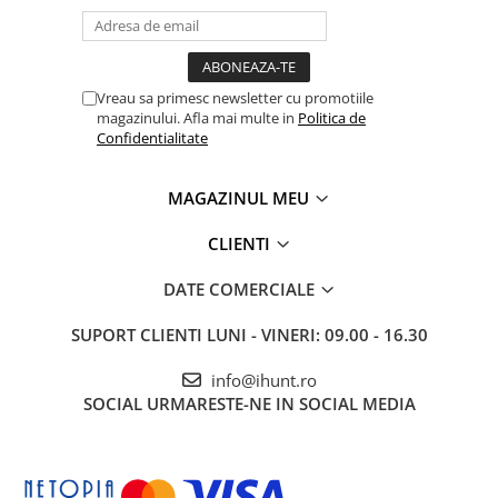
ENERGIE
Gift Card EV
STATII DE INCARCARE EV
Vreau sa primesc newsletter cu promotiile
Stații de Încărcare Rezidențiale /
magazinului. Afla mai multe in
Politica de
Acasă
Confidentialitate
Stații de Încărcare Comerciale /
Profesionale
MAGAZINUL MEU
CLIENTI
DATE COMERCIALE
SUPORT CLIENTI
LUNI - VINERI: 09.00 - 16.30
info@ihunt.ro
SOCIAL
URMARESTE-NE IN SOCIAL MEDIA