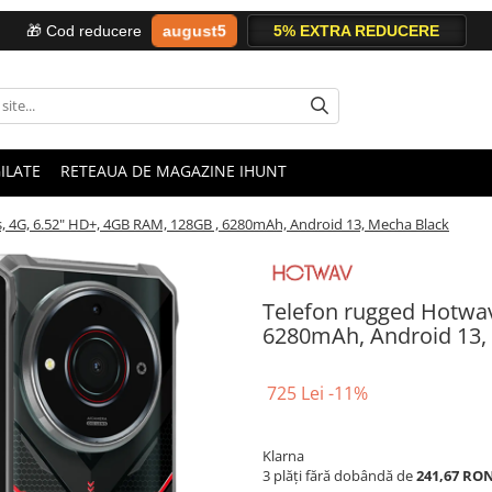
august5
🎁 Cod reducere
ILATE
RETEAUA DE MAGAZINE IHUNT
, 4G, 6.52" HD+, 4GB RAM, 128GB , 6280mAh, Android 13, Mecha Black
Telefon rugged Hotwav
6280mAh, Android 13,
725 Lei
-11%
Klarna
3 plăți fără dobândă de
241,67 RO