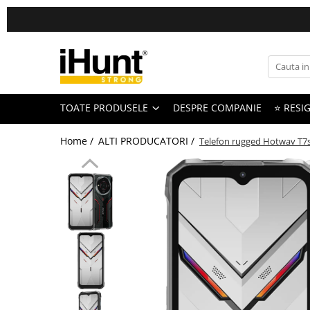
Toate Produsele
TELEFOANE & TABLETE IHUNT
Telefoane iHunt
TOATE PRODUSELE
DESPRE COMPANIE
⭐ RESIG
Smartphone
Telefoane Rezistente
Home /
ALTI PRODUCATORI /
Telefon rugged Hotwav T7s
Telefoane Butoane
Boxe Portabile
Casti Audio
Accesorii telefoane
Huse protectie
Smartwatch
Accesorii smartwatch
ELECTROCASNICE
Aparate de Gătit