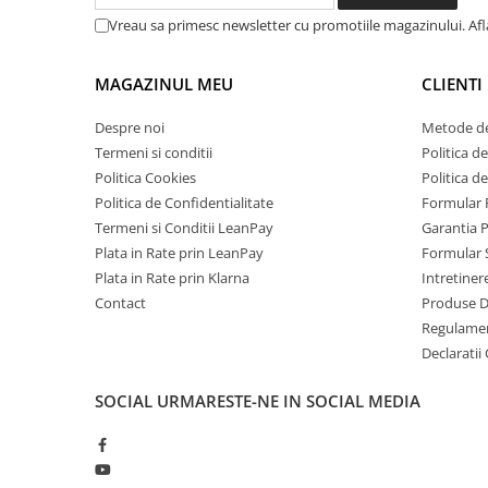
Telefoane Mobile Doogee
Vreau sa primesc newsletter cu promotiile magazinului. Af
Tablete Doogee
Produse Hotwav
MAGAZINUL MEU
CLIENTI
Telefoane Mobile Hotwav
Despre noi
Metode de
Produse Unihertz
Termeni si conditii
Politica de
Telefoane Mobile Unihertz
Politica Cookies
Politica d
Tablete Unihertz
Politica de Confidentialitate
Formular 
Produse Blackview
Termeni si Conditii LeanPay
Garantia 
Plata in Rate prin LeanPay
Formular 
Telefoane Mobile Blackview
Plata in Rate prin Klarna
Intretiner
Tablete Blackview
Contact
Produse 
Casti Audio Blackview
Regulame
Produse Fossibot
Declaratii
Telefoane Mobile Fossibot
SOCIAL
URMARESTE-NE IN SOCIAL MEDIA
Tablete Fossibot
Produse Oukitel
Telefoane Mobile Oukitel