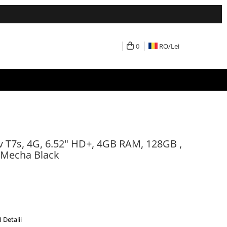
0
RO/
Lei
 T7s, 4G, 6.52" HD+, 4GB RAM, 128GB ,
 Mecha Black
N
Detalii