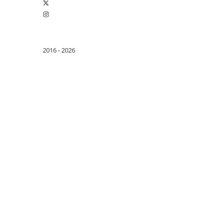
Tablete Oukitel
ENERGIE
Gift Card EV
STATII DE INCARCARE EV
2016 - 2026
Stații de Încărcare Rezidențiale /
Acasă
Stații de Încărcare Comerciale /
Profesionale