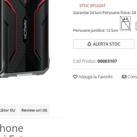
STOC EPUIZAT
Garanție 24 luni
Persoane fizice: 24 
Persoane juridice: 12 luni
ALERTA STOC
Cod Produs:
00003107
Adauga la Favorite
Coma
cător EU
Review-uri
(0)
phone