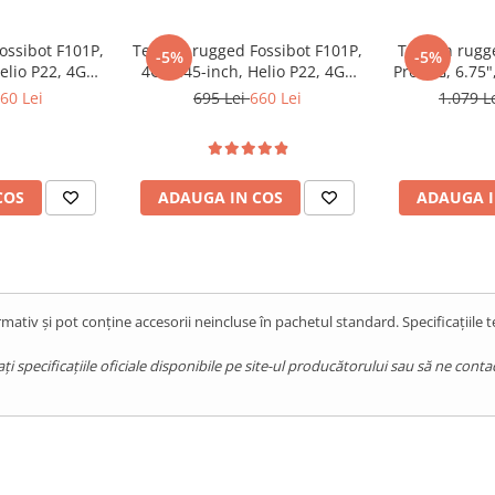
ossibot F101P,
Telefon rugged Fossibot F101P,
Telefon rugg
-5%
-5%
elio P22, 4GB
4G, 5.45-inch, Helio P22, 4GB
Pro, 5G, 6.75
10600mAh,
RAM, 64GB, 10600mAh,
8GB RAM, 128
60 Lei
695 Lei
660 Lei
1.079 L
13, Red
Android 13, Black
15,
COS
ADAUGA IN COS
ADAUGA I
mativ și pot conține accesorii neincluse în pachetul standard. Specificațiile 
 Conditii
pecificațiile oficiale disponibile pe site-ul producătorului sau să ne contact
ii. Certificarile
IP68 si IP69K
a si praf, in timp ce standardul
ri de la 1.5m si temperaturi
atica sau pur si simplu ai nevoie