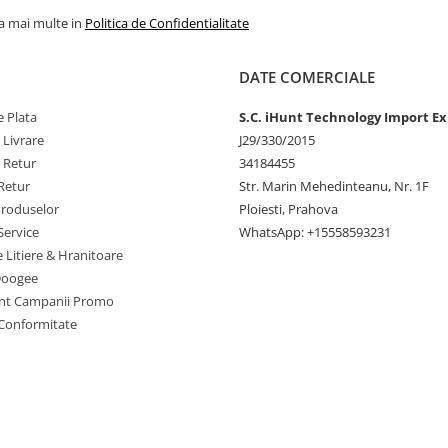
la mai multe in
Politica de Confidentialitate
DATE COMERCIALE
 Plata
S.C. iHunt Technology Import Ex
 Livrare
J29/330/2015
e Retur
34184455
Retur
Str. Marin Mehedinteanu, Nr. 1F
Produselor
Ploiesti, Prahova
Service
WhatsApp: +15558593231
e Litiere & Hranitoare
Doogee
nt Campanii Promo
 Conformitate