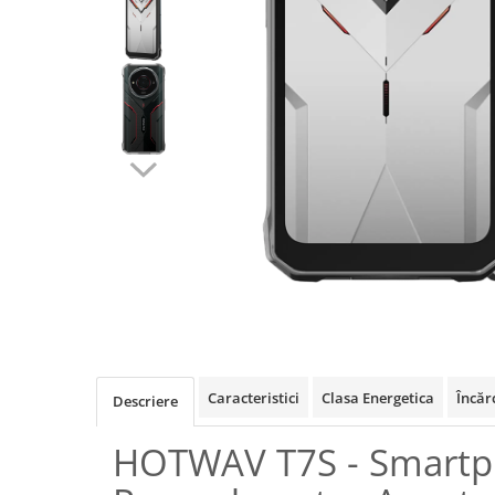
Oală sub Presiune
Slow Cooker
Grătar Grill
Gătit cu Aburi
Storcător
Deshidratoare
Blender
Aparate de Cafea
Aspiratoare Verticale
Friteuze Aer Cald / Air Fryer
Mașini de Spălat
Mașini de Spălat Vase
Mașini de Spălat Rufe
Caracteristici
Clasa Energetica
Încăr
Descriere
Roboți Curătenie
HOTWAV T7S - Smart
Roboți Aspirator
Roboți Geamuri