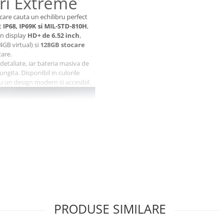
ri Extreme
are cauta un echilibru perfect
at
IP68, IP69K si MIL-STD-810H
,
un display
HD+ de 6.52 inch
,
4GB virtual) si
128GB stocare
care.
detaliate, iar bateria masiva de
gita. Disponibil in culorile
 un design modern si accesibil.
PRODUSE SIMILARE