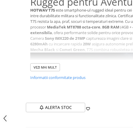
Rugged pentru Aventu
Roboți Gradină
HOTWAV T7S
este smartphone-ul rugged ideal pentru cei c
Roboți Piscină
intre durabilitate militara si functionalitate zilnica. Certific
Accesorii Consumabile
T7S rezista la apa, praf, socuri si temperaturi extreme. Cu 
procesor
MediaTek MT8788 octa-core
,
8GB RAM
(4GB + 
Uscătoare
extensibila
, ofera performante solide pentru orice provo
Uscătoare Haine
Camera
Sony IMX220 de 21MP
captureaza imagini clare si 
6280mAh
cu incarcare rapida
20W
asigura autonomie prelun
Lăzi Frigorifice
Mecha Black
si
Comet Green
, T7S combina robustetea cu
Coșuri de gunoi
INGRIJIRE PERSONALA
VEZI MAI MULT
Uscătoare de Păr
Informatii conformitate produs
Plăci de Îndreptat Părul
SPA
CASA, GRADINA SI BRICOLAJ
ALERTA STOC
Sigurante inteligente
Camere de supraveghere
Climatizare