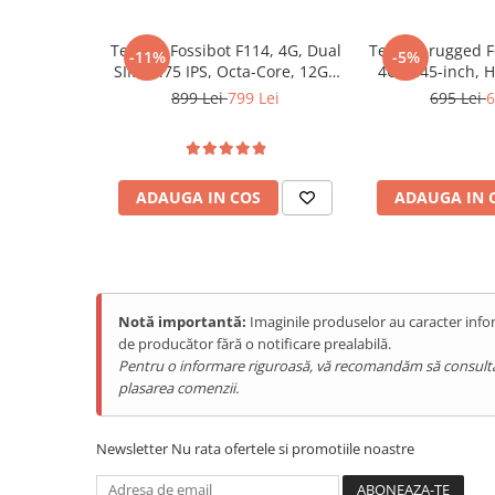
Purificatoare
Power Station
Telefon Fossibot F114, 4G, Dual
Telefon rugged F
-11%
-5%
Seturi de duș
SIM, 6.75 IPS, Octa-Core, 12GB
4G, 5.45-inch, H
RAM (4GB + 8GB), 128GB, NFC,
RAM, 64GB, 
899 Lei
799 Lei
695 Lei
6
Utilaje gradina
RGB Light, IP68/IP69K, Android
Android 
15
PET SHOP
Litiere Automate
ADAUGA IN COS
ADAUGA IN 
Hrănitoare Inteligente
Accesorii Litiere
ALTI PRODUCATORI
Produse Ulefone
Notă importantă:
Imaginile produselor au caracter infor
Telefoane Mobile Ulefone
Rezistenta Militara in Orice
de producător fără o notificare prealabilă.
Tablete Ulefone
Pentru o informare riguroasă, vă recomandăm să consultați s
T7S este construit pentru a supravietui in cele mai dure med
plasarea comenzii.
Smartwatch Ulefone
garanteaza protectie completa impotriva infiltratiilor de ap
Casti Audio Ulefone
militar
MIL-STD-810H
confirma rezistenta la socuri, cazatu
extreme. Fie ca lucrezi in constructii, explorezi natura salb
Huse protectie Ulefone
Newsletter
Nu rata ofertele si promotiile noastre
de un telefon de incredere, T7S este pregatit pentru orice.
Produse Doogee