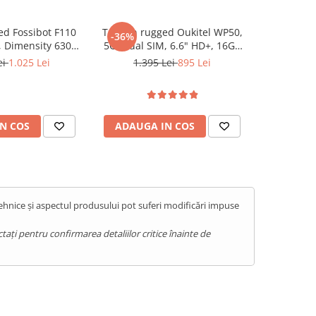
ed Fossibot F110
Telefon rugged Oukitel WP50,
Telefon Do
-36%
-10%
", Dimensity 6300,
5G, Dual SIM, 6.6" HD+, 16GB
Octa-Core,
GB, NFC, Android
RAM (4GB + 12GB), 256GB, NFC,
RAM, 64GB
ei
1.025 Lei
1.395 Lei
895 Lei
57
 Orange
GPS, Android 14, Blue
N COS
ADAUGA IN COS
ADAUG
tehnice și aspectul produsului pot suferi modificări impuse
ați pentru confirmarea detaliilor critice înainte de