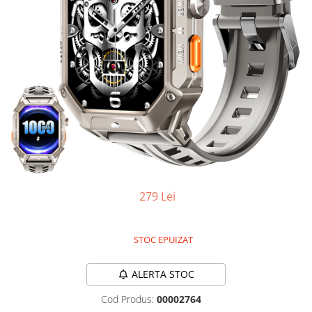
Oală sub Presiune
Slow Cooker
Grătar Grill
Gătit cu Aburi
Storcător
Deshidratoare
Blender
Aparate de Cafea
Aspiratoare Verticale
Friteuze Aer Cald / Air Fryer
279 Lei
Mașini de Spălat
Mașini de Spălat Vase
STOC EPUIZAT
Mașini de Spălat Rufe
Roboți Curătenie
ALERTA STOC
Roboți Aspirator
Cod Produs:
00002764
Roboți Geamuri