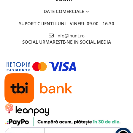
Tablete Oukitel
ENERGIE
DATE COMERCIALE
Gift Card EV
SUPORT CLIENTI
LUNI - VINERI: 09.00 - 16.30
STATII DE INCARCARE EV
Stații de Încărcare Rezidențiale /
info@ihunt.ro
Acasă
SOCIAL
URMARESTE-NE IN SOCIAL MEDIA
Stații de Încărcare Comerciale /
Profesionale