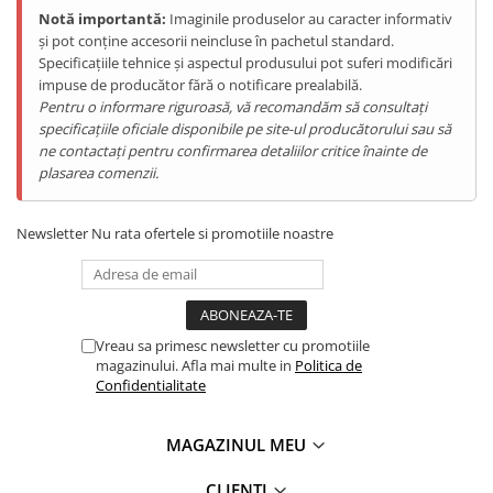
Telefoane Mobile Doogee
Notă importantă:
Imaginile produselor au caracter informativ
și pot conține accesorii neincluse în pachetul standard.
Tablete Doogee
Specificațiile tehnice și aspectul produsului pot suferi modificări
Produse Hotwav
impuse de producător fără o notificare prealabilă.
Pentru o informare riguroasă, vă recomandăm să consultați
Telefoane Mobile Hotwav
specificațiile oficiale disponibile pe site-ul producătorului sau să
Produse Unihertz
ne contactați pentru confirmarea detaliilor critice înainte de
Telefoane Mobile Unihertz
plasarea comenzii.
Tablete Unihertz
Produse Blackview
Newsletter
Nu rata ofertele si promotiile noastre
Telefoane Mobile Blackview
Tablete Blackview
Casti Audio Blackview
Vreau sa primesc newsletter cu promotiile
Produse Fossibot
magazinului. Afla mai multe in
Politica de
Telefoane Mobile Fossibot
Confidentialitate
Tablete Fossibot
Produse Oukitel
MAGAZINUL MEU
Telefoane Mobile Oukitel
CLIENTI