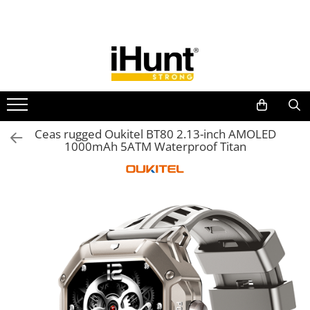
Toate Produsele
TELEFOANE & TABLETE IHUNT
Telefoane iHunt
Smartphone
Telefoane Rezistente
Ceas rugged Oukitel BT80 2.13-inch AMOLED
1000mAh 5ATM Waterproof Titan
Telefoane Butoane
Boxe Portabile
Casti Audio
Accesorii telefoane
Huse protectie
Smartwatch
Accesorii smartwatch
ELECTROCASNICE
Aparate de Gătit