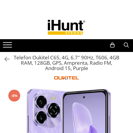
Toate Produsele
TELEFOANE & TABLETE IHUNT
Telefoane iHunt
Smartphone
Telefoane Rezistente
Telefon Oukitel C65, 4G, 6.7" 90Hz, T606, 4GB
RAM, 128GB, GPS, Amprenta, Radio FM,
Telefoane Butoane
Android 15, Purple
Boxe Portabile
Casti Audio
Accesorii telefoane
-8%
Huse protectie
Smartwatch
Accesorii smartwatch
ELECTROCASNICE
Aparate de Gătit