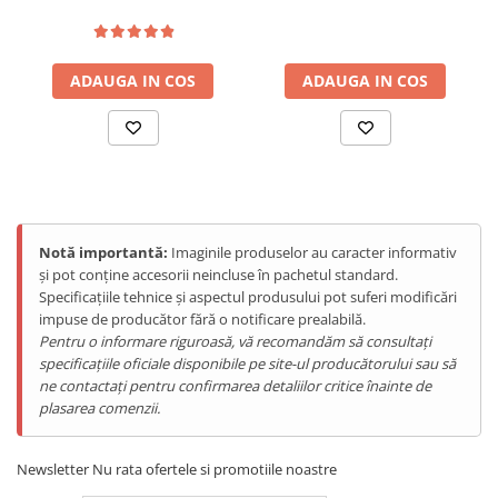
15
Tablete Doogee
Produse Hotwav
Telefoane Mobile Hotwav
ADAUGA IN COS
ADAUGA IN COS
Produse Unihertz
Telefoane Mobile Unihertz
Tablete Unihertz
Produse Blackview
Telefoane Mobile Blackview
Notă importantă:
Imaginile produselor au caracter informativ
Tablete Blackview
și pot conține accesorii neincluse în pachetul standard.
Casti Audio Blackview
Specificațiile tehnice și aspectul produsului pot suferi modificări
impuse de producător fără o notificare prealabilă.
Produse Fossibot
Pentru o informare riguroasă, vă recomandăm să consultați
Telefoane Mobile Fossibot
specificațiile oficiale disponibile pe site-ul producătorului sau să
Tablete Fossibot
ne contactați pentru confirmarea detaliilor critice înainte de
plasarea comenzii.
Produse Oukitel
Telefoane Mobile Oukitel
Newsletter
Nu rata ofertele si promotiile noastre
Tablete Oukitel