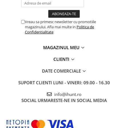
ENERGIE
Gift Card EV
STATII DE INCARCARE EV
Vreau sa primesc newsletter cu promotiile
Stații de Încărcare Rezidențiale /
magazinului. Afla mai multe in
Politica de
Acasă
Confidentialitate
Stații de Încărcare Comerciale /
Profesionale
MAGAZINUL MEU
CLIENTI
DATE COMERCIALE
SUPORT CLIENTI
LUNI - VINERI: 09.00 - 16.30
info@ihunt.ro
SOCIAL
URMARESTE-NE IN SOCIAL MEDIA