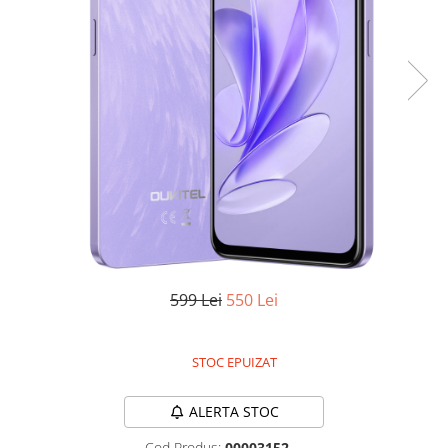
Oală sub Presiune
Slow Cooker
Grătar Grill
Gătit cu Aburi
Storcător
Deshidratoare
Blender
Aparate de Cafea
Aspiratoare Verticale
Friteuze Aer Cald / Air Fryer
599 Lei
550 Lei
Mașini de Spălat
Mașini de Spălat Vase
Mașini de Spălat Rufe
STOC EPUIZAT
Roboți Curătenie
ALERTA STOC
Roboți Aspirator
Roboți Geamuri
Cod Produs:
00003152