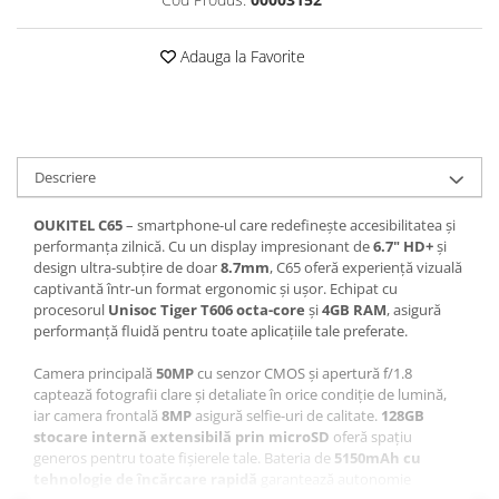
Roboți Gradină
Roboți Piscină
Adauga la Favorite
Accesorii Consumabile
Uscătoare
Uscătoare Haine
Lăzi Frigorifice
Descriere
Coșuri de gunoi
OUKITEL C65
– smartphone-ul care redefinește accesibilitatea și
INGRIJIRE PERSONALA
performanța zilnică. Cu un display impresionant de
6.7" HD+
și
design ultra-subțire de doar
8.7mm
, C65 oferă experiență vizuală
Uscătoare de Păr
captivantă într-un format ergonomic și ușor. Echipat cu
Plăci de Îndreptat Părul
procesorul
Unisoc Tiger T606 octa-core
și
4GB RAM
, asigură
performanță fluidă pentru toate aplicațiile tale preferate.
SPA
Camera principală
50MP
cu senzor CMOS și apertură f/1.8
CASA, GRADINA SI BRICOLAJ
captează fotografii clare și detaliate în orice condiție de lumină,
Sigurante inteligente
iar camera frontală
8MP
asigură selfie-uri de calitate.
128GB
stocare internă extensibilă prin microSD
oferă spațiu
Camere de supraveghere
generos pentru toate fișierele tale. Bateria de
5150mAh cu
Climatizare
tehnologie de încărcare rapidă
garantează autonomie