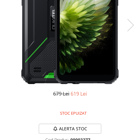
Oală sub Presiune
Slow Cooker
Grătar Grill
Gătit cu Aburi
Storcător
Deshidratoare
Blender
Aparate de Cafea
Aspiratoare Verticale
Friteuze Aer Cald / Air Fryer
679 Lei
619 Lei
Mașini de Spălat
Mașini de Spălat Vase
Mașini de Spălat Rufe
STOC EPUIZAT
Roboți Curătenie
ALERTA STOC
Roboți Aspirator
Roboți Geamuri
Cod Produs:
00003277