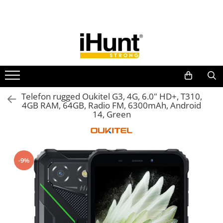
Toate Produsele
TELEFOANE & TABLETE IHUNT
Telefoane iHunt
Smartphone
Telefoane Rezistente
Telefon rugged Oukitel G3, 4G, 6.0" HD+, T310,
4GB RAM, 64GB, Radio FM, 6300mAh, Android
Telefoane Butoane
14, Green
Boxe Portabile
Casti Audio
Accesorii telefoane
-9%
Huse protectie
Smartwatch
Accesorii smartwatch
ELECTROCASNICE
Aparate de Gătit