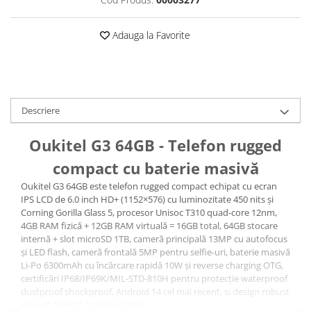
Roboți Gradină
Roboți Piscină
Adauga la Favorite
Accesorii Consumabile
Uscătoare
Uscătoare Haine
Lăzi Frigorifice
Descriere
Coșuri de gunoi
Oukitel G3 64GB - Telefon rugged
INGRIJIRE PERSONALA
compact cu baterie masivă
Uscătoare de Păr
Oukitel G3 64GB este telefon rugged compact echipat cu ecran
Plăci de Îndreptat Părul
IPS LCD de 6.0 inch HD+ (1152×576) cu luminozitate 450 nits și
SPA
Corning Gorilla Glass 5, procesor Unisoc T310 quad-core 12nm,
4GB RAM fizică + 12GB RAM virtuală = 16GB total, 64GB stocare
CASA, GRADINA SI BRICOLAJ
internă + slot microSD 1TB, cameră principală 13MP cu autofocus
Sigurante inteligente
și LED flash, cameră frontală 5MP pentru selfie-uri, baterie masivă
Li-Po 6300mAh cu încărcare rapidă 10W și reverse charging OTG,
Camere de supraveghere
certificări IP68/IP69K/MIL-STD-810H pentru protecție waterproof
dustproof shockproof, Android 14 cel mai recent, și design robust
Climatizare
elegant 166×81.1×15mm/300g.