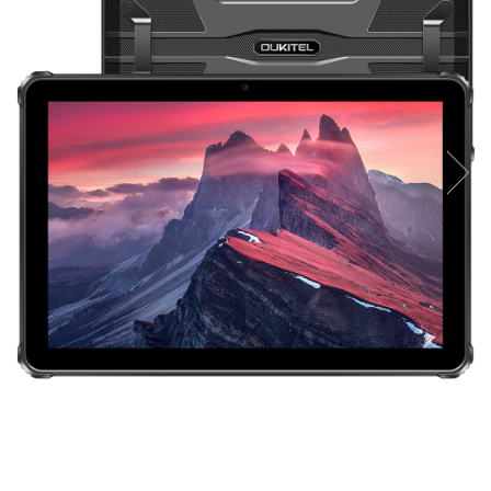
Oală sub Presiune
Slow Cooker
Grătar Grill
Gătit cu Aburi
Storcător
Deshidratoare
Blender
Aparate de Cafea
Aspiratoare Verticale
Friteuze Aer Cald / Air Fryer
Mașini de Spălat
Mașini de Spălat Vase
Mașini de Spălat Rufe
Roboți Curătenie
Roboți Aspirator
Roboți Geamuri