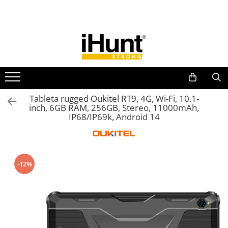
Toate Produsele
TELEFOANE & TABLETE IHUNT
Telefoane iHunt
Smartphone
Telefoane Rezistente
Tableta rugged Oukitel RT9, 4G, Wi-Fi, 10.1-
inch, 6GB RAM, 256GB, Stereo, 11000mAh,
Telefoane Butoane
IP68/IP69k, Android 14
Boxe Portabile
Casti Audio
Accesorii telefoane
-12%
Huse protectie
Smartwatch
Accesorii smartwatch
ELECTROCASNICE
Aparate de Gătit