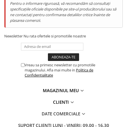
ENERGIE
Pentru o informare riguroasă, vă recomandăm să consultați
cursuri online, gestionezi proiecte sau te bucuri de
specificațiile oficiale disponibile pe site-ul producătorului sau să
Gift Card EV
conținut multimedia, RT9 are energia necesară să te
ne contactați pentru confirmarea detaliilor critice înainte de
STATII DE INCARCARE EV
susțină. Încărcarea rapidă de 18W asigură revenirea
plasarea comenzii.
Stații de Încărcare Rezidențiale /
rapidă la acțiune, iar funcția de reverse charging
Acasă
transformă tableta într-o sursă de energie pentru alte
Newsletter
Nu rata ofertele si promotiile noastre
Stații de Încărcare Comerciale /
dispozitive când ai nevoie.
Profesionale
Display HD de 10.1" - Spațiu Ideal
Pentru Productivitate
Vreau sa primesc newsletter cu promotiile
magazinului. Afla mai multe in
Politica de
Confidentialitate
MAGAZINUL MEU
CLIENTI
DATE COMERCIALE
SUPORT CLIENTI
LUNI - VINERI: 09.00 - 16.30