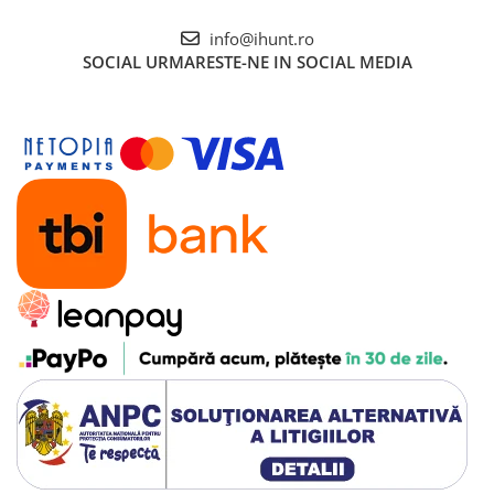
info@ihunt.ro
SOCIAL
URMARESTE-NE IN SOCIAL MEDIA
Ecranul IPS HD de 10.1 inch cu rezoluție 1280 x 800
pixeli oferă dimensiunea perfectă pentru multitasking
confortabil, vizualizare documente, browsing web și
consum de conținut multimedia. Screen-to-body ratio
de 78% înseamnă mai mult spațiu util de afișare, iar
luminozitatea de 400 nit asigură vizibilitate excelentă
chiar și în exterior. Protecția INX Glass menține
ecranul în condiții optime zi de zi, indiferent de
condițiile de utilizare.
Construcție Robustă Pentru Medii
Extreme