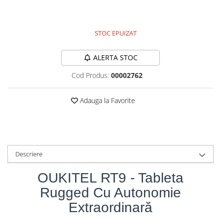
1.199 Lei
1.055 Lei
Roboți Gradină
Roboți Piscină
STOC EPUIZAT
Accesorii Consumabile
Uscătoare
ALERTA STOC
Uscătoare Haine
Cod Produs:
00002762
Lăzi Frigorifice
Coșuri de gunoi
Adauga la Favorite
INGRIJIRE PERSONALA
Uscătoare de Păr
Plăci de Îndreptat Părul
SPA
Descriere
CASA, GRADINA SI BRICOLAJ
OUKITEL RT9 - Tableta
Sigurante inteligente
Rugged Cu Autonomie
Camere de supraveghere
Extraordinară
Climatizare