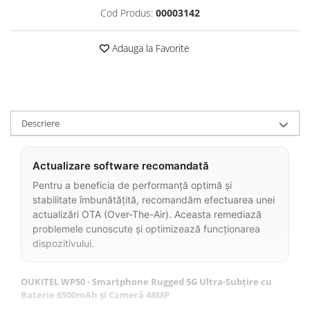
Cod Produs:
00003142
Roboți Gradină
Roboți Piscină
Adauga la Favorite
Accesorii Consumabile
Uscătoare
Uscătoare Haine
Lăzi Frigorifice
Descriere
Coșuri de gunoi
INGRIJIRE PERSONALA
Actualizare software recomandată
Uscătoare de Păr
Pentru a beneficia de performanță optimă și
Plăci de Îndreptat Părul
stabilitate îmbunătățită, recomandăm efectuarea unei
SPA
actualizări OTA (Over-The-Air). Aceasta remediază
problemele cunoscute și optimizează funcționarea
CASA, GRADINA SI BRICOLAJ
dispozitivului.
Sigurante inteligente
Camere de supraveghere
OUKITEL WP50 - Smartphone Rugged 5G Ultra-Subțire cu
Climatizare
Baterie 6500mAh și Cameră 48MP