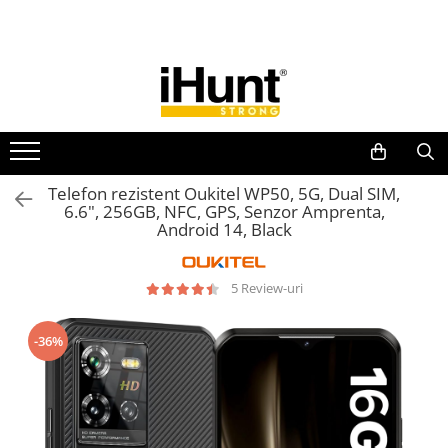
Toate Produsele
TELEFOANE & TABLETE IHUNT
Telefoane iHunt
Smartphone
Telefoane Rezistente
Telefon rezistent Oukitel WP50, 5G, Dual SIM,
6.6", 256GB, NFC, GPS, Senzor Amprenta,
Telefoane Butoane
Android 14, Black
Boxe Portabile
Casti Audio
5 Review-uri
Accesorii telefoane
Huse protectie
-36%
Smartwatch
Accesorii smartwatch
ELECTROCASNICE
Aparate de Gătit