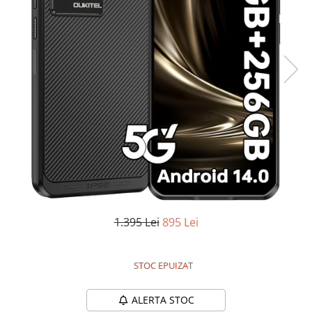
Oală sub Presiune
Slow Cooker
Grătar Grill
Gătit cu Aburi
Storcător
Deshidratoare
Blender
Aparate de Cafea
Aspiratoare Verticale
Friteuze Aer Cald / Air Fryer
Mașini de Spălat
1.395 Lei
895 Lei
Mașini de Spălat Vase
Mașini de Spălat Rufe
STOC EPUIZAT
Roboți Curătenie
Roboți Aspirator
ALERTA STOC
Roboți Geamuri